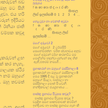
ාකරුවන් බඩ
බුරුමය
෦ ෧ ෨ ෩ ෪ ෫ ෬ ෭ ෮ ෯
හු මට සිහි
සිංහල
ුවා. එය හරි
ලිත් ඉලක්කම් 0 1 2 3 4 ...
ුවරුන් ඉදිරියට
හෙළටුවා හා වෙනත් අටුවා
෦ ෧ ෨ ෩ ෪ ෫ ෬
 ඊනියා ජාති
෭ ෮ ෯
 චම්පක කවුද
සිංහල ලිත්
ඉලක්කම් ...
මගේ දරුවෝ 2
මගේ දරුවෝ 2 ධර්මසිරි
සෙනෙවිරත්න චරිත ස්වභාවය අනුව
මගේ දරුවන් වර්ග කරනවිට මම
ාරුකරුවන් ළඟ
මොලින්ම හඳුන්වා දුන්නේ තද හිත්
ඇති,එතරම් නම්‍යශී...
ක් කර නැහැ.
ප්‍රභාකරන් හා ඔහුගේ මස්සිනාලා 8
ද්‍යාලයක ස්ථිර
ප්‍රභාකරන් හා ඔහුගේ මස්සිනාලා 8
න නම් ඔහුගේ
මෙය 1995 දී පළ වූ ප්‍රභාකරන්
ඔහුගේ සීයලා, බාප්පලා හා
. ඔහු තවමත්
මස්සිනාලා පොත් පිංචෙනි.
නන්දිකඩාල් ජයග්‍රහණය ...
පාස්කු ප්‍රහාරය පිටුපස කවුද?
පාස්කු ප්‍රහාරය පිටුපස කවුද ?
චමුදිත සමග සාකච්ඡාවක් කරමින්
ඉන්දියාව හා පාස්කු ප්‍රහාරය ගැන කී
 ගැන අලුත්