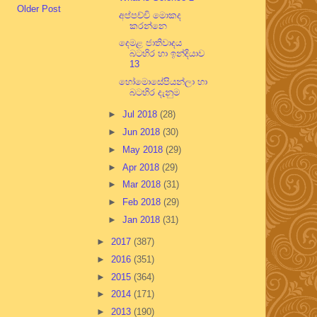
Older Post
අප්පච්චි මොකද
කරන්නෙ
දෙමළ ජාතිවාදය
බටහිර හා ඉන්දියාව
13
හෝමොසේපියන්ලා හා
බටහිර දැනුම
►
Jul 2018
(28)
►
Jun 2018
(30)
►
May 2018
(29)
►
Apr 2018
(29)
►
Mar 2018
(31)
►
Feb 2018
(29)
►
Jan 2018
(31)
►
2017
(387)
►
2016
(351)
►
2015
(364)
►
2014
(171)
►
2013
(190)