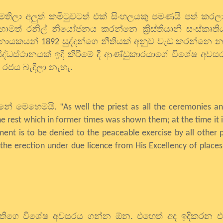
ිලා අලුත් කමිටුවටත් එක් සිංහලයකු පමණයි පත් කරල
මත් රනිල් නියෝජනය කරන්නෙ ක්‍රිස්තියානි සංස්කෘති
 නායකයන්
සුද්දන්ගෙ නීතියක් අනුව වැඩ කරන්නෙ න
1892
ධස්ථානයක් ඉදි කිරීමේ දී ආණ්ඩුකාරයාගේ විශේෂ අවසරය
ජය බැඳිලා නැහැ.
ේ මෙහෙමයි. "
As well the priest as all the ceremonies a
he rest which in former times was shown them; at the time it i
ent is to be denied to the peaceable exercise by all other 
o the erection under due licence from His Excellency of places
ාධිපතිගෙ විශේෂ අවසරය ගන්න ඕන. එහෙත් අද ඉදිකරන