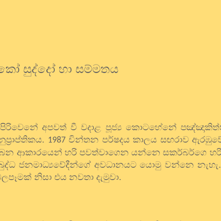
කෝ සුද්දෝ හා සම්මතය
පිරිවෙනේ අපවත් වී වදාළ පූජ්‍ය කොටහේනේ පඤ්ඤාකිත්ත
්‍රාප්තිකය.
චින්තන පර්ෂදය කාලය සඟරාව ඇරඹුවේ ව
1987
තිබෙන ආකාරයෙන් හරි පවත්වාගෙන යන්නෙ සකර්බර්ගෙ හ
්‍රබුද්ධ ජනමාධ්‍යවේදීන්ගේ අවධානයට යොමු වන්නෙ නැහ
ලපෑමක් නිසා එය නවතා දැමුවා.