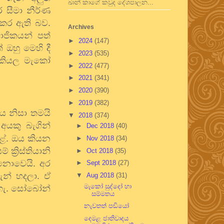
ඛාන් කාගේ කවුද දේශපාලන...
 සීමා නීර්ණ
 කර ඇති බව.
Archives
ාජිකයන් පත්
►
2024
(147)
හු මෙහි දී
►
2023
(535)
ද කියල මැකෝ
►
2022
(477)
►
2021
(341)
►
2020
(390)
►
2019
(382)
ය නිසා තමයි
▼
2018
(374)
අයකු බැගින්
►
Dec 2018
(40)
ළේ. ඔය කියන
►
Nov 2018
(34)
ක්‍රිස්තියානි
►
Oct 2018
(35)
 නොවෙයි. අර
►
Sept 2018
(27)
තැන් හදලා. ඒ
▼
Aug 2018
(31)
මැකෝ සුද්දෝ හා
ැහැ. සෝබෝන්
සම්මතය
නැවතත් පඬියෝ
දෙමළ ජාතිවාදය