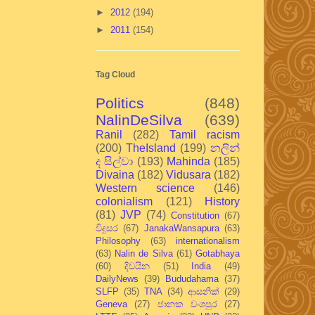
►
2012
(194)
►
2011
(154)
Tag Cloud
Politics
(848)
NalinDeSilva
(639)
Ranil
(282)
Tamil racism
(200)
TheIsland
(199)
නලින්
ද සිල්වා
(193)
Mahinda
(185)
Divaina
(182)
Vidusara
(182)
Western science
(146)
colonialism
(121)
History
(81)
JVP
(74)
Constitution
(67)
විදුසර
(67)
JanakaWansapura
(63)
Philosophy
(63)
internationalism
(63)
Nalin de Silva
(61)
Gotabhaya
(60)
දිවයින
(51)
India
(49)
DailyNews
(39)
Bududahama
(37)
SLFP
(35)
TNA
(34)
ආසනික්
(29)
Geneva
(27)
ජානක වංශපුර
(27)