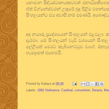
නොවන සිද්ධස්ථානයකටවත් ජනාධිපතිගෙන
ඒත් විග්නේස්වරන් උතුරේ බුදු පිළිම වහන්සෙ
සිංහලයන්ට එය අවාසි නම් පමණයි. අබෞද්
අද නයාරු ප්‍රදේශයෙන් සිංහලයන් එළවලා. 
දැම්මා. මේ සිංහලයන් වැඩි වශයෙන් සිංහ
පල්ලියත් මෙරට කැබිනෙට්ටුව වගේ. ඕනෑ
හැමදාමත් එහෙමයි.
Posted by
Kalaya
at
09:40
Labels:
1892 Ordinance
,
Cardinal
,
convention
,
Derana
,
Ma