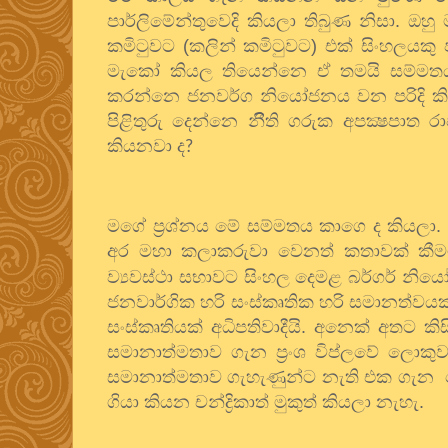
පාර්ලිමේන්තුවෙදි කියලා තිබුණ නිසා. ඔ
කමිටුවට (කලින් කමිටුවට) එක් සිංහලයකු
මැකෝ කියල තියෙන්නෙ ඒ තමයි සම්මතය ක
කරන්නෙ ජනවර්ග නියෝජනය වන පරිදි කි
පිළිතුරු දෙන්නෙ නීිති ගරුක අපක්‍ෂපා
කියනවා ද
?
මගේ ප්‍රශ්නය මේ සම්මතය කාගෙ ද කියලා.
අර මහා කලාකරුවා වෙනත් කතාවක් කීමට 
ව්‍යවස්ථා සභාවට සිංහල දෙමළ බර්ගර් න
ජනවාර්ගික හරි සංස්කෘතික හරි සමානත්වයක් සු
සංස්කෘතියක් අධිපතිවාදීයි. අනෙක් අතට කි
සමානාත්මතාව ගැන ප්‍රංශ විප්ලවේ ලොකුවට ක
සමානාත්මතාව ගැහැණුන්ට නැති එක ගැන
ගියා කියන චන්ද්‍රිකාත් මුකුත් කියලා නැහැ.