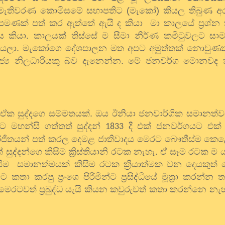
හු මැතිවරණ කොමිසමේ සභාපතිට (මැකෝ) කියල තිබුණ අර
 පමණක් පත් කර ඇත්තේ ඇයි ද කියා
මා කාලයේ ප්‍රශ්න
ියා. කාලයක් තිස්සේ ම සීමා නීර්ණ කමිටුවලට සාම
යලා. මැකෝගෙ දේශපාලන මත අපට අමුත්තක් නොවුණත් ඔ
ත රාජ්‍ය නිලධාරියකු බව දැනෙන්න. මේ ජනවර්ග මොනව
 ඒක සුද්දගෙ සම්මතයක්. ඔය ඊනියා ජනවාර්ගික සමානත්ව
මහන්සි ගත්තත් සුද්දන්
දී එක් ජනවර්ගයට එක් 
1833
ියෝජිතයන් පත් කරල දෙමළ ජාතිවාදය මෙරට බෞතීස්ම කෙ
ද්දන්ගෙ කිසිම ක්‍රිස්තියානි රටක නැහැ. ඒ සෑම රටක ම යම් 
සිම
සමානත්මයක් කිසිම රටක ක්‍රියාත්මක වන දෙයකුත්
තා කරපු ප්‍රංශෙ පිරිමින්ට ප්‍රසිද්ධියේ මූත්‍රා කරන්න 
මෙරටවත් ප්‍රබුද්ධ යැයි කියන කවුරුවත් කතා කරන්නෙ න