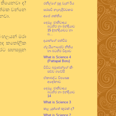
 තියෙනවා ද
?
රනිල්ගේ සුදු වෑන් රිය
ියාත්මක වන්නෙ
සරසවි නැහැදිච්චකම
නවා.
අපේ ශක්තිය
දෙමළ ජාතිවාදය
බටහිර හා ඉන්දියාව
15 (ඉන්දියාවට හා
බ...
සිංහලයන් මරා
දයාන්ගේ පත්වීම
අද කතෝලික
ග්ලයිෆොසේට් නීතිය
මෙරට සඟසසුන
හා බටහිර විද්‍යාව
What is Science 4
(Pattapal Boru)
විවිධ බමුණන්ගේ කිං
සච්ච ගවේසි
ඒකාබද්ධ විපක්‍ෂෙ
අඳෝනාව
දෙමළ ජාතිවාදය
බටහිර හා ඉන්දියාව
14
What is Science 3
කළ යුත්තේ කුමක් ද?
What is Science 2