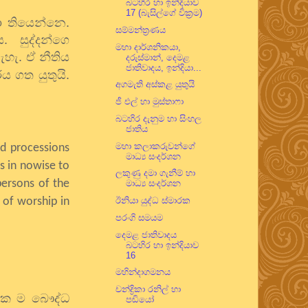
බටහිර හා ඉන්දියාව
17 (බැසිල්ගේ වික්‍රම)
ා තියෙන්නෙ.
සම්මන්ත්‍රණය
ය.
සුද්දන්ගෙ
මහා දාර්ශනිකයා,
ැහැ. ඒ නීතිය
දරුස්මාන්, දෙමළ
ජාතිවාදය, ඉන්දියා...
 ගත යුතුයි.
අගමැති අස්කළ යුතුයි
ජී එල් හා මුස්තාෆා
බටහිර දැනුම හා සිංහල
ජාතිය
මහා කලාකරුවන්ගේ
nd processions
මාධ්‍ය සංදර්ශන
s in nowise to
ලකුණු දමා ගැනීම් හා
persons of the
මාධ්‍ය සංදර්ශන
 of worship in
ඊනියා යුද්ධ ස්මාරක
පරංගි සමයම
දෙමළ ජාතිවාදය
බටහිර හා ඉන්දියාව
16
මහින්දාගමනය
චන්ද්‍රිකා රනිල් හා
 එක ම බෞද්ධ
පඬියෝ