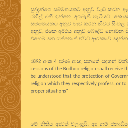
සුද්දන්ගෙ සම්මතයකට අනුව වැඩ කරන ඇමත
රනිල් එහි ඉන්නෙ අගමැති හැටියට. කොහො
සම්මතයකට අනුව වැඩ කරන නිවට සිංහල
අනුව
එකෙ අර්ථය අනුව බෞද්ධ නොවන සිද්
,
එහෙම නොගත්තොත් ඒවට ආරක්‍ෂාව දෙන්න ර
අංක
දරණ ආඥා පනතේ සඳහන් වන්න
1892
4
cessions of the Budhoo religion shall receive t
be understood that the protection of Governm
religion which they respectively profess, or t
proper situations"
මේ නීතිය අදටත් වලංගුුයි. අද නම් ජන