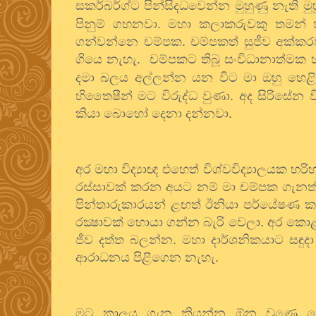
සකර්බර්ග්ට පින්සිදධවෙන්න මුහුණු නැති ම
පිනුම් ගහනවා. මහා කලාකරුවකු තමන් 
ගන්වන්නෙ චම්පක. චම්පකත් සුජීව අක්කර
ගියෙ නැහැ.
චම්පකට තිබූ සංවිධානාත්මක
දමා බලය අල්ලන්න යන විට මා ඔහු හෙළ
හිතෛෂීන් මට විරුද්ධ වුණා. අද සිරිසේන
කියා බොහෝ දෙනා දන්නවා.
අර මහා විද්‍යාඥ එහෙත් විශ්වවිද්‍යාලයක හ
රස්සාවක් කරන අයට නම් මා චම්පක ගැනත්
පින්තාරුකාරයන් ළඟත් ඊනියා පර්යේෂණ 
රක්‍ෂාවක් හොයා ගන්න බැරි වෙලා. අර ක
ජීව දත්ත බලන්න. මහා දාර්ශනිකයාට සඳු
ආරාධනය පිළිගෙන නැහැ.
මට කාලය ගැන කියන්න ඕන වුණෙ දෙරණ