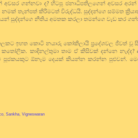
් අවසර ගන්නවා ද
හිටපු ජනාධිපතිලගෙන් අවසර අරන්
?
 නමක් තැන්පත් කිරීමටත් විරුද්ධයි. සුද්දන්ගෙ සම්මත ක්‍ර
ධයන් සුද්දන්ගෙ නීතිය අමතක කරලා තමන්ගෙ වැඩ කර ගන්
කලකට ඉහත කොටි නයාරු කෝකිලායි ප්‍රදේශවල ජීවත් වූ 
ල කතෝලික. කාදිනල්තුමා තාම ඒ කිසිවක් දන්නෙ නැද්ද
?
ම පූජකයකුට ඕනෑම දෙයක් කියන්න කරන්න පුළුවන්. 
co
,
Sankha
,
Vigneswaran