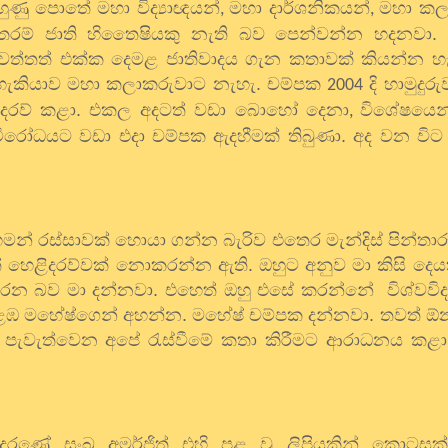
ුහුණු පොතේ මහා විද්‍යාඥයන්
මහා දාර්ශනිකයන්
මහා කල
,
,
තරම් ජාති හිතෛෂියකු නැති බව පෙන්වන්න හදනවා. ඔ
වත්තත් එක්ක දෙමළ ජාතිවාදය ගැන කතාවක් කියන්න හැද
 හැකියාව මහා කලාකරුවාට නැහැ. චම්පක
දි හාමුදුර
2004
ිදරව් කළා. එකල අදටත් වඩා බොහෝ දෙනා
විශේෂයෙන්
,
 විරෝධයට වඩා එදා චම්පක ඇදහීමක් තිබුණා. අද වන විට
රිහමන් රස්සාවක් හොයා ගන්න බැරිව එතෙර මැන්දිස් පින්ත
 හෙළිදරව්වක් නොකරන්න ඇති. ඔහුට අනුව මා කිසි දෙය
කරන බව මා දන්නවා. එහෙත් ඔහු එසේ කරන්නේ
විශ්වවි
ොළඹ මහේෂ්ගෙන් අහන්න. මහේෂ් චම්පක දන්නවා. තවත් ඕ
දා පැවැත්වෙන අපේ රැස්වීමේ කතා කිරීමට ආරාධනය කළා
ේ සංඛ අමර්ජිත් එහි පළ වූ ලිපියකින් කොටසක්