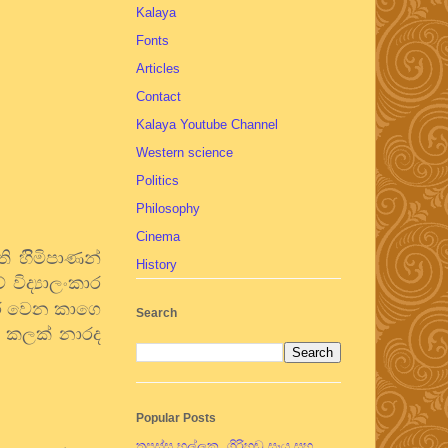
Kalaya
Fonts
Articles
Contact
Kalaya Youtube Channel
Western science
Politics
Philosophy
Cinema
ි හිිමිපාණන්
History
ිද්‍යාලංකාර
රි වෙන කාගෙ
Search
ැ. කලක් නාරද
Popular Posts
තපස්සු භල්ලුක, ගිරිහඬු සෑය සහ