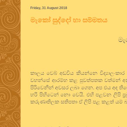
Friday, 31 August 2018
මැකෝ සුද්දෝ හා සම්මතය
මැ
කාලය වෙබ් අඩවිය කියන්නෙ විද්‍යාලංකාර 
වහන්සේ ආරම්භ කළ පුවත්පතක වත්මන් අනුප
පිරිවෙනින් අවසර ලබා ගෙන. අප එය අද 
හරි පිහිටෙන් නො වෙයි. එහි පළවන ලිපි ප
කරුණාතිලක සතිපතා ඒ ලිපි පළ කළත් යම් බ