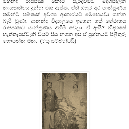
මහින්ද රාජපක්‍ෂ කොටි පැරදවීමට දේශපාලන
නායකත්වය දුන්න එක ඇත්ත. ඒත් ඔහුට අර යාන්ත්‍රණය
තමන්ට පමණක් අවශ්‍ය ආකාරයට මෙහෙයවා ගන්න
බැරි වුණා. ආනන්ද විද්‍යාලයෙ ඉගෙන ගත් ගේඨාභය
රාජපක්‍ෂට යාන්ත්‍රණය අහිමි වෙලා. ඒ ඇයි
?
නිදහසේ
හැත්තෑපස්වැනි වියට පිය නගන අප ඒ ප්‍රශ්නයට පිළිතුරු
හොයන්න ඕන.
(මතු සම්බන්ධයි)