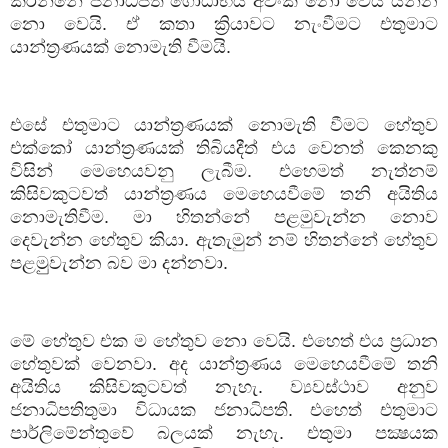
කරන්නේ ජනාධිපති ගෝඨාභය අවංක නො වේය යන්න
නො වෙයි. ඒ කතා ක්‍රියාවට නැංවීමට එතුමාට
යාන්ත්‍රණයක් නොමැති වීමයි.
එසේ එතුමාට යාන්ත්‍රණයක් නොමැති වීමට හේතුව
එක්කෝ යාන්ත්‍රණයක් තිබියදීත් එය වෙනත් කෙනකු
විසින් මෙහෙයවනු ලැබීම. එහෙමත් නැත්නම්
කිසිවකුටවත් යාන්ත්‍රණය මෙහෙයවීමේ තනි අයිතිය
නොමැතිවීම. මා හිතන්නේ පළමුවැන්න නොව
දෙවැන්න හේතුව කියා. ඇතැමුන් නම් හිතන්නේ හේතුව
පළමුුවැන්න බව මා දන්නවා.
මේ හේතුව එක ම හේතුව නො වෙයි. එහෙත් එය ප්‍රධාන
හේතුවක් වෙනවා. අද යාන්ත්‍රණය මෙහෙයවීමේ තනි
අයිතිය කිසිවකුටවත් නැහැ. ව්‍යවස්ථාව අනුව
ජනාධිපතිතුමා විධායක ජනාධිපති. එහෙත් එතුමාට
පාර්ලිමේන්තුවේ බලයක් නැහැ. එතුමා පක්‍ෂයක