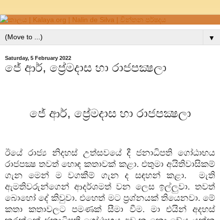
▼
Saturday, 5 February 2022
ජේ ආර්, ප්‍රේමදාස හා රාජපක්‍ෂලා
ජේ ආර්
,
ප්‍රේමදාස හා රාජපක්‍ෂලා
ඊයේ රාජ්‍ය නිදහස් උත්සවයේ දී ජනාධිපති ගෝඨාභය
රාජපක්‍ෂ තවත් හොඳ කතාවක් කළා. එතුමා අයිතිවාසිකම්
ගැන මෙන් ම වගකීම් ගැන ද සඳහන් කළා.
මැති
ඇමතිවරුන්ගෙන් ආදර්ශමත් වන ලෙස ඉල්ලුවා. තවත්
බොහෝ දේ කිවුවා. එහෙත් මට ප්‍රශ්නයක් තියෙනවා. මේ
කතා කතාවලට පමණක් සීමා වීම. මා එයින් අදහස්