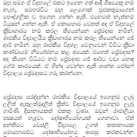
ඔහු සමග ඒ විදුහලේ එකට ඉගෙන ගත් ආදි ශිෂ්‍යයකු නම්
නැහැ. සමහරවිට ඔහු ලෙගොක් පූජකතුමාගෙන්
පෞද්ගලික ව ඉගෙන ගන්න ඇති. එහෙමත් නැත්නම්
ටියුෂන් ගන්න ඇති. ඒ කොහොම වෙතත් අද ඒ විදුහලේ
ක්‍රීඩාගාරය නම් කරල තියෙන්නෙ ප්‍රේමදාස නමින්.
රාජකීය විද්‍යාලයීය ක්‍රීඩාගාරය නම් කරල තියෙන්නෙ ජේ
ආර් නමින්. ඔහු රාජකීය විදුහල වෙනුවෙන් විවිධ ක්‍රීඩා
කණ්ඩායම් නියෝජනය කළ අයෙක්. එහෙත් ප්‍රේමදාස
?
අද කියන විධියට නම් ප්‍රේමදාස ජේ ආර්ට වඩා හොඳ
ගේම් කාරයෙක්. ඒ හින්ද වෙන්න ඇති ශාන්ත ජෝසෆ්
විද්‍යාලය ප්‍රේමදාසට ගරු කරන්නෙ.
ප්‍රේමදාස පරද්දන්න රාජකීය විද්‍යාලයේ ඉගෙනුම ලැබු
ලලිත් ඇතුලත්මුදලිත් ත්‍රිත්ව විද්‍යාලයේ ඉගෙනුම ලැබූ
ගාමිණි දිසානායකත් එකතු වුණා. ඔවුන් රාජාලියා
පක්‍ෂයත් හැදුවා. දෝෂාභියෝගයක් ගෙනාවා. ඒත්
අන්තිමට වෙස්ලි විිද්‍යාලෙ උගත් කතානායක
මොහොමඩ්ට දෝෂාභියෝගය ආපසු කරකවන්න