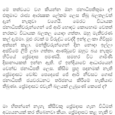
මේ තත්වයට වග කියන්න ඕන ජනාධිපතිතුමා ද
?
එතුමාට රාජ්‍ය ආරක්‍ෂක ලේකම් ලෙස තිබූ බලතලවත්
දැන් නැතුවා වගෙයි. මෙරට විධායක
ජනාධිපතිවරුන්ගෙන් ජේ ආර් හොඳට කොහොම වෙතත්
නරකට විධායක බලතල යොදා ගත්තා. ඔහු මැතිවරණ
කල් දැම්මා. මුළු රටක් ම විරුද්ධ වෙද්දී ඉන්දු ලංකා ගිවිසුම
අත්සන් කළා. මන්ත්‍රීවරුන්ගෙන් දින නොදා ඉල්ලා
අස්වීමේ ලිපි ලබා ගත්තා. ආණ්ඩුවේ ඔහුට බය නැතුව
හිටියේ ප්‍රේමදාස පමණයි. සමහර විට ගාමිණී
දිසානායකත් ඉන්න ඇති. ඒ ඉන්දියාවේ ආධාරයෙන්
වෙන්ඩ ජනාධිපති ලෙස. කිසිම ප්‍රභූ පදනමක් නැති
ප්‍රේමදාසට වෝඩ් පෙදෙසේ ජේ ආර් නිවසට ගොස්
ජනාධිපති ජයවරධනට තර්ජනය කිරීමේ හැකියාව
තිබුණා. ප්‍රේමදාසට එවැනි බලයක් ලැබුණේ කෙසේ ද
?
මා හිතන්නේ නැහැ කිසිවකු ප්‍රේමදාස ගැන විධිමත්
අධ්‍යයනයක් කර තිබෙනවා කියා. ප්‍රේමදාසට කළ හැකි ව