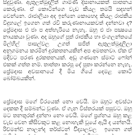
සිදුවුණා. ඇතුලත්මුදලිත් ගාමිණී දිසානායකත් ඝාතනය
කෙරුණා. ඒ කොටින්ගෙ වැඩ කියල තමයි සඳහන්
වෙන්නෙ. රාජාලියා අද ඉන්නෙ කොහෙද කියල රාජකීය
විදුහලේ ඉගෙන ගත් රවි කරුණානායකවත් දන්නවා ද
?
ප්‍රේමදාස එ ජා ප අත්හැරියෙ නැහැ. ඔහු එ ජා පක්‍ෂයෙ
නායකයා වුණා. අද ඔහුගේ පුත් රාජකීය හා එංගලන්තයේ
මිල්හිල් පාසල්වල උගත් සජිත් ඇතුලත්මුදලිලා
අනුගමනය කරමින් දුරකතනයකින් අප අමතනවා. ඒක ඒ
මදිවට පරණ දුරකතනයක්. අඩු ගණනෙ ස්මාට් ෆෝන්
එකක් ගත්ත නම්. තාත්තා කරපු දේ පුතා කරන්නෙ නැහැ.
ප්‍රේමදාස අවසානයේ දී මිය ගියේ දෙමළ කොටි
බෝම්බයකින්.
ප්‍රේමදාස මගේ වීරයෙක් නො වෙයි. මා ඔහුට අවස්ථා
දෙකක දී සම්බන්ධ වුණා. ඒ ගැන විස්තරයක් පසුවට. ඔහු
මට තනතුරක් දුන්නා නො වෙයි. මගේ ප්‍රශ්නය ඔහු කළ
වැඩ වෙන කිසිවකුට කළ නොහැකි වූයේ ඇයි ද යන්නයි.
රිච්මන්ඩ් නාලන්ද තර්ස්ටන් විිද්‍යාලවල
ඉගෙන ගත්