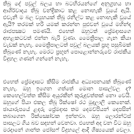
තිබූ දේ පවුල් බලය හා බටහිරයන්ගේ අනුග්‍රහය හා
ආශිර්වාදය තිබූ චන්ද්‍රිකාට කළ නොහැකි වූයේ ඇයි.
එවැනි ම බල ව්‍යුහයක් තිබූ රනිල්ට කළ නොහැකි වූයේ
ඇයි
?
තරමක් හරි යමක් කරන්න පුළුවන් වූයේ මහින්ද
රාජපක්‍ෂට පමණයි. එහෙත් ඔහුටත් ප්‍රේමදාසගෙ
අහළකටවත් එන්න බැරි වුණා. මෛත්‍රිපාල ගැන කියා
වැඩක් නැහැ. මෛත්‍රිපාලටත් පවුල් බලයක් ප්‍රභූ පසුබිමක්
තිබුණේ නැහැ. මෙරට ප්‍රභූන් පොළොන්නරුවේ රාජකීය
විදුහල ගණන් ගන්නේ නැහැ.
එහෙත් ප්‍රේමදාසට කිසිම රාජකීය අධ්‍යාපනයක් තිබුණේ
නැහැ. ඔහු ඉගෙන ගත්තේ මොන පාසල්වල ද
?
කෙහෙල්වත්ත කිසිම අයුරකින් කුරුඳුවත්තක් නො වෙයි.
ඔහුගේ පියා එකල තිබූ රික්ෂෝ රථ මුදලාලි කෙනෙක්.
ඡායාරූපයේ ළදරු ප්‍රේමදාස තම දෙමව්පියන් දෙපසින්
තබාගෙන රික්ක්‍ෂෝවක ඉන්නවා. ඔහු ලොරන්ට්ස්
පාසලට ගිය බව සඳහන් වෙනවා. එහෙත් අද වන විට ඔහු
මරදානේ ශාන්ත ජෝසෆ් විදුහලේ ආදි ශිෂ්‍යයෙක් වෙලා.