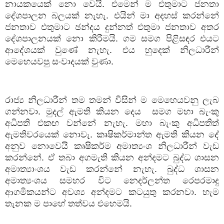
නායකයෙක් නො වෙයි. එමෙන් ම එතුමාට ජනතා
දේශපාලන බලයක් නැහැ. එයින් මා අදහස් කරන්නේ
ජනතාව එතුමාට ඡන්දය දුන්නත් එතුමා ජනතාව අතර
දේශපාලනයක් නො කිරීමයි. ගම සමග පිළිසඳර එයට
ආදේශයක් වුණේ නැහැ. එය හුදෙක් නිලධාරීන්
මෙහෙයවපු සංවාදයක් වුණා.
රාජ්‍ය නිලධාරීන් තම තමන් විසින් ම මෙහෙයවනු ලැබ
ගන්නවා. මුදල් ඇමති කියන දෙය
සමග මහා බැංකු
අධිපති එකඟ වන්නේ නැහැ. මහා බැංකු අධිපතිත්
ඇමතිවරයෙක් නොවැ. කෘෂිකර්මාන්ත ඇමති කියන දේ
අනුව නොවෙයි කෘෂිකර්ම අමාත්‍යංශ නිලධාරීන් වැඩ
කරන්නේ. ඒ තබා අගමැති කියන අන්දමට බුද්ධ ශාසන
අමාත්‍යාංශය වැඩ කරන්නේ නැහැ. බුද්ධ ශාසන
අමාත්‍යංශය සමහර විට නෙදර්ලන්ත රෙපරමාදු
ආගමිකයන්ට අවශ්‍ය අන්දමට කටයුතු කරනවා. හැම
තැනක ම පාහේ තත්වය එහෙමයි.