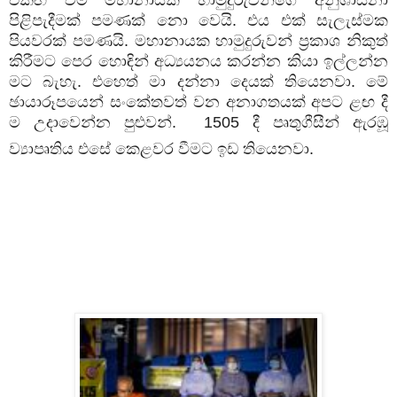
එකඟ වීම මහානායක හාමුදුරුවන්ගේ අනුශාසනා
පිළිපැදීමක් පමණක් නො වෙයි. එය එක් සැලැස්මක
පියවරක් පමණයි. මහානායක හාමුදුරුවන් ප්‍රකාශ නිකුත්
කිරීමට පෙර හොඳින් අධ්‍යයනය කරන්න කියා ඉල්ලන්න
මට බැහැ. එහෙත් මා දන්නා දෙයක් තියෙනවා. මේ
ඡායාරූපයෙන් සංකේතවත් වන අනාගතයක් අපට ළඟ දී
ම උදාවෙන්න පුළුවන්. 1505 දී පෘතුගීසීන් ඇරඹූ
ව්‍යාපෘතිය එසේ කෙළවර වීමට ඉඩ තියෙනවා.