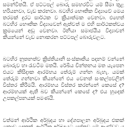
සමන්විතයි. ඒ පට්ටපල් බොරු සමහරවිට යම් සීමා තුළ
හරියනවා
,
වැඩ කරනවා. බටහිර භෞතික විද්‍යාවේ මෙය
තරමක් දුරට සාර්ථක ව ක්‍රියාත්මක වෙනවා. එහෙත්
බටහිර භෞතික විද්‍යාවෙන් ඈත්වත් ම එහි සාර්ථකත්වය
ක්‍රමයෙන් අඩු වෙනවා. ඊනියා සමාජයීය විද්‍යාවන්
කියන්නේ වැඩ නොකරන පට්ටපල් බොරුවලට.
බටහිර නූතනත්ව ක්‍රිස්තියානි සංස්කෘතිය පදනම් වන්නේ
බොරුව හා රැවටීම මතයි. රේඛීය චින්තනය මත යැපෙන
එයට කිසිදාක ආරම්භය තේරුම් ගන්න බැහැ. යමක්
තේරුම් ගන්නවා කියන්නේ එය වෙනත් සංකල්පවලින්
විස්තර කිරීමයි. ආරම්භය විස්තර කරන්නේ කෙසේ ද
?
ආරම්භයක් ඇති බව කියන්නේ කෙසේ ද
?
එය හුදෙක්
උපකල්පනයක් පමණයි.
වත්මන් ආර්ථික අර්බුදය හා දේශපාලන අර්බුදය එකක්
නොව දෙකක්. ආර්ථික අර්බුදයට හේතුව මේ ආණ්ඩුව
ය