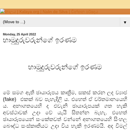
▼
Monday, 25 April 2022
හාමුදුුරුවරුන්ගේ ඉරණම
හාමුදුුරුවරුන්ගේ ඉරණම
මේ සමග ඇති ඡායාරූපය කෘත්‍රීම
,
සකස් කරන ලද ව්‍යාජ
(fake) එකක් බව පැහැදිලි ය. එහෙත් ඒ වර්තමානයෙහි
ය. අනාගතයෙහි ද එවැනි ඡායාරූපයක් ගත හැකි
අවස්ථාවක් උදා වේ යැයි සිතන්න බැහැ. එහෙත්
ඡායාරූපයෙන් සංකේතවත් වන්නේ අනාගතයෙහි සිංහල
බෞද්ධ සංස්කෘතියට උදා විය හැකි ඉරණමයි. අද විමල්