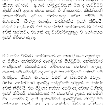
කියන බොරුව ඇතැම් හාමුදුරුවරුන් මත ද පැටවීමට
ක්‍රිස්තියානි නූතනත්වය සමත් වී තියෙනවා. ක්‍රිස්තියානි
නූතනත්වයට අවශ්‍ය රාජපක්‍ෂලා ඉවත් කිරීම ම
නොවෙයි. සිංහල බෞද්ධ සංස්කෘතිය ඉවත් කිරීමයි.
ඔවුන්ට හැකි නම් එක් පියවරකින් ගෝඨාභයත් මහින්දත්
ඉවත් කරනවා. එහෙත් අද ව්‍යවස්ථානුකූල ව ගෝඨාභය
ඉවත් කිරීමට බැහැ.
මට පේන විධියට ගෝඨාභයත් අද බොරුවකට අහුවෙලා.
ඒ ඊනියා අන්තර්වාර ආණ්ඩුවක් පිහිටුවීම. අන්තර්වාර
ආණ්ඩුවක් ව්‍යවස්ථාවේ නිර්වචනය වන්නේ නැහැ.
එහෙත් මේ බොරුව අද අර ආර්ථික අර්බුදයට හේතුව මේ
ආණ්ඩුව කියන බොරුව වගේ ම සමාජගත වෙලා.
ඊනියා අන්තර්වාර ආණ්ඩු පිහිටුවීමේ අරමුණ ම මහින්ද
ඉවත් කිරීමයි. එය පිටුපස ඉන්නා අයට අද අවශ්‍ය මහින්ද
ඉවත් කිරීමයි. ව්‍යවස්ථාවේ
74
වගන්තිය උපුටා දක්වමින්
මා පෙන්වා දී ඇති අන්තර්වාර ආණ්ඩුවක් පිහිටුවීමට
ප්‍රතිපාදන නැති බව.
74
වගන්තිය තේරුම් ගැනීමට