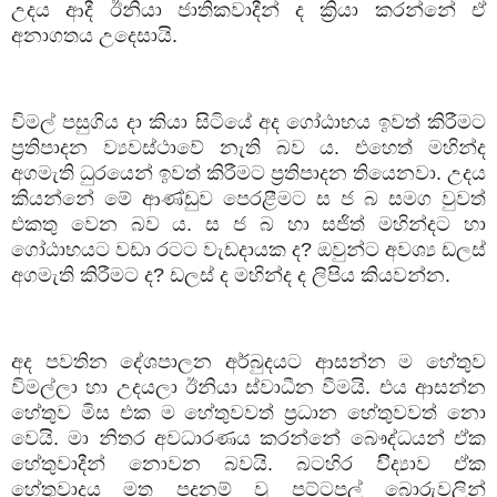
උදය ආදී ඊනියා ජාතිකවාදීන් ද ක්‍රියා කරන්නේ ඒ
අනාගතය උදෙසායි.
විමල් පසුගිය දා කියා සිටියේ අද ගෝඨාභය ඉවත් කිරීමට
ප්‍රතිපාදන ව්‍යවස්ථාවේ නැති බව ය. එහෙත් මහින්ද
අගමැති ධුරයෙන් ඉවත් කිරීමට ප්‍රතිපාදන තියෙනවා. උදය
කියන්නේ මේ ආණ්ඩුව පෙරළීමට ස ජ බ සමග වුවත්
එකතු වෙන බව ය. ස ජ බ හා සජිත් මහින්දට හා
ගෝඨාභයට වඩා රටට වැඩදායක ද
?
ඔවුන්ට අවශ්‍ය ඩලස්
අගමැති කිරීමට ද
?
ඩලස් ද මහින්ද ද ලිපිය කියවන්න.
අද පවතින දේශපාලන අර්බුදයට ආසන්න ම හේතුව
විමල්ලා හා උදයලා ඊනියා ස්වාධීන වීමයි. එය ආසන්න
හේතුව මිස එක ම හේතුවවත් ප්‍රධාන හේතුවවත් නො
වෙයි. මා නිතර අවධාරණය කරන්නේ බෞද්ධයන් ඒක
හේතුවාදීන් නොවන බවයි. බටහිර විිද්‍යාව ඒක
හේතුවාදය මත පදනම් වූ පට්ටපල් බොරුවලින්