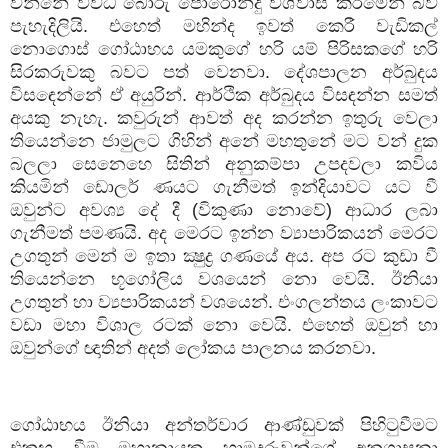
වන්නේ විවිධ බොරු පොරොන්දු විශ්වාස කිරීමෙන් බව
පැහැදිලියි. එහෙත් මහින්ද ඉවත් කෙරී වැඩිකල්
නොගොස් ගෝඨාභය යමකුගේ හරි යම් පිරිසකගේ හරි
සිරකරුවකු බවට පත් වෙනවා. දේශපාලන අර්බුදය
විසඳෙන්නේ ඒ අයුරින්. ආර්ථික අර්බුදය විසඳන්න සමත්
අයකු නැහැ. කවුරුන් ආවත් අද කරන්න ඉතුරු වෙලා
තියෙන්නෙ ජාමුලට ගිහින් අනේ මහතුනේ මට වන් දුක
බලලා සෙනෙහෙ සිතින් අනුකම්පා උපදවලා කවිය
කියමින් ඩොලර් ණයට ගැනීමත් ඉන්දියාවට යට වී
ඔවුන්ට අවශ්‍ය දේ දී (විකුණා නොවේ) ආධාර ලබා
ගැනීමත් පමණයි. අද මෙරට ඉන්න ව්‍යාපාරිකයන් මෙරට
උගතුන් මෙන් ම ඉතා ක්‍ෂුද්‍ර ගණයේ අය. අප රට කුඩා වී
තියෙන්නෙ භූගෝලිය වශයෙන් නො වෙයි. ඊනියා
උගතුන් හා ව්‍යපාරිකයන් වශයෙන්. එංගලන්තය ලංකාවට
වඩා මහා විශාල රටක් නො වෙයි. එහෙත් ඔවුන් හා
ඔවුන්ගේ ඥාතින් අදත් ලෝකය පාලනය කරනවා.
ගෝඨාභය ඊනියා අන්තර්වාර ආණ්ඩුවක් පිහිටුවීමට