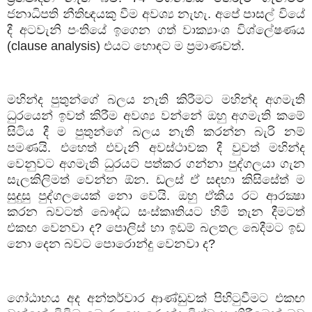
ජනාධිපති නීතිඥයකු වීම අවශ්‍ය නැහැ. අපේ පාසල් වියේ
දී අටවැනි පංතියේ ඉගෙන ගත් වාක්‍යාංශ විශ්ලේෂණය
(
clause analysis
) එයට හොඳට ම ප්‍රමාණවත්.
මහින්ද පුතුන්ගේ බලය නැති කිරීමට මහින්ද අගමැති
ධුරයෙන් ඉවත් කිරීම අවශ්‍ය වන්නේ ඔහු අගමැති කමේ
සිටිය දී ම පුතුන්ගේ බලය නැති කරන්න බැරි නම්
පමණයි. එහෙත් එවැනි අවස්ථාවක දී වුවත් මහින්ද
වෙනුවට අගමැති ධුරයට පත්කර ගන්නා පුද්ගලයා ගැන
සැලකිලිමත් වෙන්න ඕන. ඩලස් ඒ සඳහා කිසිසේත් ම
සුදුසු පුද්ගලයෙක් නො වෙයි. ඔහු ඒකීය රට ආරක්‍ෂා
කරන බවටත් බෞද්ධ සංස්කෘතියට හිමි තැන දීමටත්
එකඟ වෙනවා ද
?
පොලිස් හා ඉඩම් බලතල බෙදීමට ඉඩ
නො දෙන බවට පොරොන්දු වෙනවා ද
?
ගෝඨාභය අද අන්තර්වාර ආණ්ඩුවක් පිහිටුවීමට එකඟ