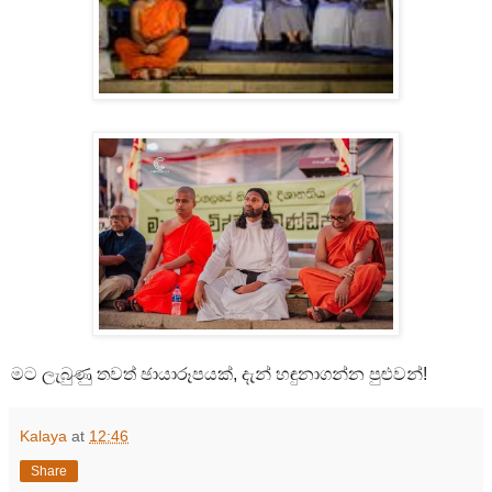
මට ලැබුණු තවත් ඡායාරූපයක්, දැන් හඳුනාගන්න පුළුවන්!
Kalaya
at
12:46
Share