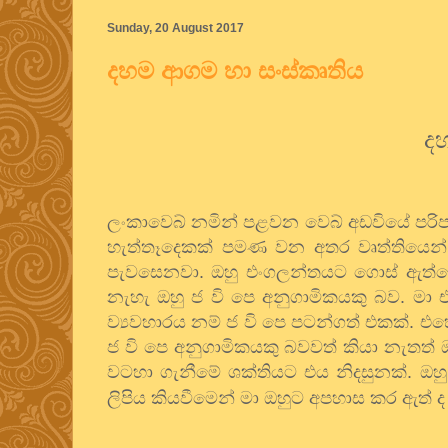
Sunday, 20 August 2017
දහම ආගම හා සංස්කෘතිය
ද
ලංකාවෙබ් නමින් පළවන වෙබ් අඩවියේ පරිපාල
හැත්තෑදෙකක් පමණ වන අතර වෘත්තියෙන් 
පැවසෙනවා. ඔහු එංගලන්තයට ගොස් ඇත්තේ පළ
නැහැ ඔහු ජ වි පෙ අනුගාමිකයකු බව. ම
ව්‍යවහාරය නම් ජ වි පෙ පටන්ගත් එකක්. එහ
ජ වි පෙ අනුගාමිකයකු බවවත් කියා නැතත් ඔහ
වටහා ගැනීමේ ශක්තියට එය නිදසුනක්. ඔහ
ලිපිය කියවීමෙන් මා ඔහුට අපහාස කර ඇත් 