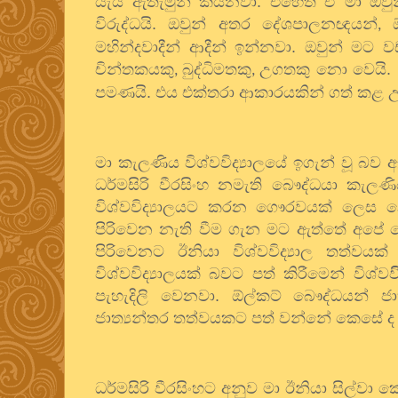
යැයි ඇතැමුන් කියනවා. එහෙත් ඒ මා 
විරුද්ධයි. ඔවුන් අතර දේශපාලනඥයන්
,
මහින්දවාදීන් ආදීන් ඉන්නවා. ඔවුන් මට 
චින්තකයකු
බුද්ධිමතකු
උගතකු නො වෙයි.
,
,
පමණයි. එය එක්තරා ආකාරයකින් ගත් කළ 
මා කැලණිය විශ්වවිද්‍යාලයේ ඉගැන් වූ බව
ධර්මසිරි වීරසිංහ නමැති බෞද්ධයා කැලණිය
විශ්වවිද්‍යාලයට කරන ගෞරවයක් ලෙස නොව
පිරිවෙන නැති වීම ගැන මට ඇත්තේ අපේ දෙ
පිරිවෙනට ඊනියා විශ්වවිද්‍යාල තත්වය
විශ්වවිද්‍යාලයක් බවට පත් කිරීමෙන් විශ්
පැහැදිලි වෙනවා. ඕල්කට් බෞද්ධයන් ජාත්
ජාත්‍යන්තර තත්වයකට පත් වන්නේ කෙසේ ද
ධර්මසිරි වීරසිංහට අනුව මා ඊනියා සිල්ව