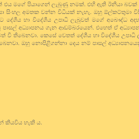
ත් එය මගේ පියාගෙන් ලැබුණු නමක්. එහි ඇති ඊනියා බවක් න
 සිංහල අමතක වන්න විධියක් නැහැ. ඔහු ඕල්කට්තුමා විස
 දේශීය හා විදේශීය උපාධි ලැබුවත් මගේ අබෞද්ධ අදහ
ූ පාසල් අධ්‍යාපනය ගැන ආඩම්බරයෙන්. එහෙත් ඒ අධ්‍යා
වී තිබෙනවා. කෙසේ වෙතත් දේශීය හා විදේශීය උපාධි ල
ිබෙනවා. ඔහු නොපිළිගන්නා දෙය නම් පාසල් අධ්‍යාපනයෙන
න් කියවිය හැකි ය.