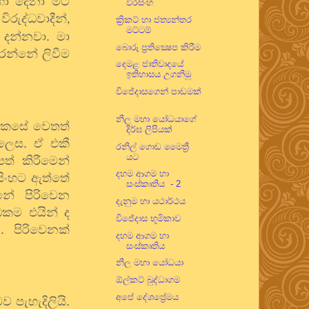
හෝ දෙනා මට
වීරසිංහ
විරුද්ධවාදීන්
,
ක්‍රිකට් හා ජත්‍යන්තර
මට්ටම්
 දන්නවා. මා
බොරු ප්‍රතික්‍ෂෙප කිරීම
රන්නේ ලිවීම
දෙමළ ජාතිවාදයේ
ඉතිහාසය උගනිමු
විජේදාසගෙන් පාඩමක්
නීල මහා යෝධයාගේ
. කෙසේ වෙතත්
දිර්ඝ ලිපියක්
් ලෙස. ඒ එකී
රනිල් ගොඩ මෛත්‍රී
යට
ත් කිරීමෙන්
දහම ආගම හා
සිංහට ඇත්තේ
සංස්කෘතිය - 2
්නේ පිරිවෙන
දැනුම හා යථාර්ථය
්ධකම එයින් ද
විජේදාස භූමිකාව
. පිරිවෙනක්
දහම ආගම හා
සංස්කෘතිය
නීල මහා යෝධයා
ඕල්කට් බුද්ධාගම
අපේ දේශප්‍රේමය
 පැහැදිලියි.