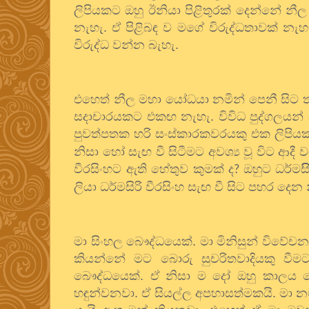
ලිපියකට ඔහු ඊනියා පිළිතුරක් දෙන්නේ න
නැහැ. ඒ පිළිබඳ ව මගේ විරුද්ධතාවක් 
විරුද්ධ වන්න බැහැ.
එහෙත් නීල මහා යෝධයා නමින් පෙනී සිට ත
සදාචාරයකට එකඟ නැහැ. විවිධ පුද්ගලයන් ආ
පුවත්පතක හරි සංස්කාරකවරයකු එක ලිපිය
නිසා හෝ සැඟ වී සිටීමට අවශ්‍ය වූ විට ආද
වීරසිංහට ඇති හේතුව කුමක් ද
ඔහුට ධර්මස
?
ලියා ධර්මසිරි වීරසිංහ සැඟ වී සිට පහර 
මා සිංහල බෞද්ධයෙක්. මා මිනිසුන් විවේච
කියන්නේ මට බොරු සුචරිතවාදියකු වීමට 
බෞද්ධයෙක්. ඒ නිසා ම දෝ ඔහු කාලය වෙ
හඳුන්වනවා. ඒ සියල්ල අපහාසත්මකයි. මා න