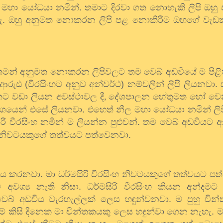
ීල මහා යෝධයා නමින්. තමාට දිරවා ගත නොහැකි ලිපි ඔහ
නැහැ. ඔහු අනුමත නොකරන ලිපි පළ නොකිරීම ඔහගේ වැඩ
මන් අනුමත නොකරන ලිපිවලට තම වෙබ් අඩවියේ ම පිළිතුර
රුඪ (වීරසිංහට අනුව අන්වර්ථ) නම්වලින් ලිපි ලියනවා
කට වඩා ලියන අවස්ථාවල දී
දේශපාලන හේතුමත හෝ වෙ
,
ී වශයෙන් එසේ ලියනවා. එහෙත් නීල මහා යෝධයා නමින් ලිව
ිිරි වීරසිංහ නමින් ම ලියන්න පුළුවන්. තම වෙබ් අඩවියට
දෙන නිවටයකුගේ තත්වයට පත්වෙනවා.
නය කරනවා. මා ධර්මසිරි වීරසිංහ නිවටයකුගේ තත්වයට පත
අවශ්‍ය නැති නිසා. ධර්මසිරි වීරසිංහ කියන අන්දමට 
බ් අඩවිය වැරහැල්ලක් ලෙස හඳුන්වනවා. ම පුහු චි
ම් කිසි දිනෙක මා චින්තකයකු ලෙස හඳුන්වා ගෙන නැහැ. 