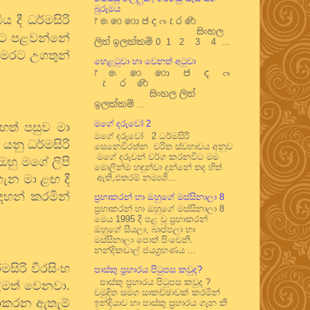
බුරුමය
 දී ධර්මසිරි
෦ ෧ ෨ ෩ ෪ ෫ ෬ ෭ ෮ ෯
සිංහල
 දිගට පළවන්නේ
ලිත් ඉලක්කම් 0 1 2 3 4 ...
මෙරට උගතුන්
හෙළටුවා හා වෙනත් අටුවා
෦ ෧ ෨ ෩ ෪ ෫ ෬
෭ ෮ ෯
සිංහල ලිත්
ඉලක්කම් ...
මගේ දරුවෝ 2
ෙත් පසුව මා
මගේ දරුවෝ 2 ධර්මසිරි
යනු ධර්මසිරි
සෙනෙවිරත්න චරිත ස්වභාවය අනුව
මගේ දරුවන් වර්ග කරනවිට මම
හු මගේ ලිපි
මොලින්ම හඳුන්වා දුන්නේ තද හිත්
ගැන මා ළඟ දී
ඇති,එතරම් නම්‍යශී...
ඳහන් කරමින්
ප්‍රභාකරන් හා ඔහුගේ මස්සිනාලා 8
ප්‍රභාකරන් හා ඔහුගේ මස්සිනාලා 8
මෙය 1995 දී පළ වූ ප්‍රභාකරන්
ඔහුගේ සීයලා, බාප්පලා හා
මස්සිනාලා පොත් පිංචෙනි.
නන්දිකඩාල් ජයග්‍රහණය ...
සිරි වීරසිංහ
පාස්කු ප්‍රහාරය පිටුපස කවුද?
පාස්කු ප්‍රහාරය පිටුපස කවුද ?
ිමත් වෙනවා.
චමුදිත සමග සාකච්ඡාවක් කරමින්
නොකරන ඇතැම්
ඉන්දියාව හා පාස්කු ප්‍රහාරය ගැන කී