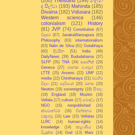
(200)
TheIsland
(199)
නලින්
ද සිල්වා
(193)
Mahinda
(185)
Divaina
(182)
Vidusara
(182)
Western science
(146)
colonialism
(121)
History
(81)
JVP
(74)
Constitution
(67)
විදුසර
(67)
JanakaWansapura
(63)
Philosophy
(63)
internationalism
(63)
Nalin de Silva
(61)
Gotabhaya
(60)
දිවයින
(51)
India
(49)
DailyNews
(39)
Bududahama
(37)
SLFP
(35)
TNA
(34)
ආසනික්
(29)
Geneva
(27)
ජානක වංශපුර
(27)
LTTE
(25)
Arsenic
(22)
UNP
(22)
media
(22)
Chinthanaya
(21)
බටහිර
විද්‍යා
(21)
දෙවියෝ
(20)
මනස
(20)
Newton
(19)
sovereignty
(19)
සිංහල
(19)
England
(18)
Muslim
(18)
Vellala
(17)
culture
(17)
බෞද්ධ
(17)
NGO
(16)
nonpublished
(16)
ක්වොන්ටම්
(16)
චින්තනය
(16)
වකුගඩු
(16)
Law
(15)
Vellalas
(15)
LLRC
(14)
human-rights
(14)
knowledge
(14)
කැලණිය
(14)
වියුක්ත
(14)
God
(13)
Marx
(13)