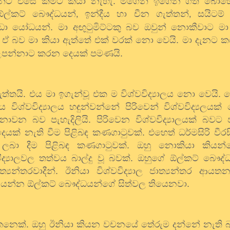
ඔවුන්ට එසේ කීමට කියා නැහැ. මගෙන් ඉගෙන ගත් බො
ඕල්කට් බෞද්ධයන්
ඉන්දීය හා චීන ගැත්තන්
සයිටම් 
,
,
වඩා යෝධයන්. මා අඟුටුමිට්ටකු බව ඔවුන් නොකීවාට මා
ඒ බව මා කියා ඇත්තේ එක් වරක් නො වෙයි. මා දැනට ක
උපන්නාට කරන දෙයක් පමණයි.
 ඇත්තයි. එය මා ඉගැන්වූ එක ම විශ්වවිද්‍යාලය නො වෙයි
 විශ්වවිද්‍යාලය හඳුන්වන්නේ පිරිවෙන් විශ්වවිද්‍යලයක
න බව පැහැදිලියි. පිරිවෙන විශ්වවිද්‍යාලයක් බවට ප
යක් නැති වීම පිළිබඳ කණගාටුවක්. එහෙත් ධර්මසිරි වීර
ක් ලබා දීම පිළිබඳ කණගාටුවක්. ඔහු නොකියා කියන
වවිිද්‍යාලවල තත්වය බාල්දු වූ බවක්. ඔහුගේ ඕල්කට් බෞද
‍යන්තරවාදීන්. ඊනියා විශ්වවිද්‍යාල ජාත්‍යන්තර ආයතන
 යන්න ඕල්කට් බෞද්ධයන්ගේ සිත්වල තියෙනවා.
ා කෙනෙක්. ඔහු ඊනියා කියන වචනයේ තේරුම දන්නේ නැති බව