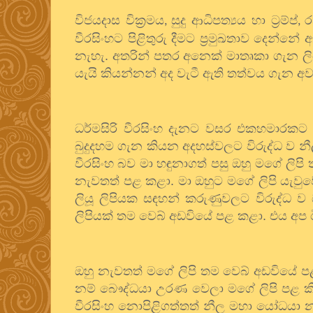
විජයදාස වික්‍රමය
සුදු ආධිපත්‍යය හා ට්‍රම්ප්
ර
,
,
වීරසිංහට පිළිතුරු දීමට ප්‍රමුඛතාව දෙන්නේ
නැහැ. අතරින් පතර අනෙක් මාතෘකා ගැන ල
යැයි කියන්නන් අද වැටී ඇති තත්වය ගැන 
ධර්මසිරි වීරසිංහ දැනට වසර එකහමාරකට
බුදුදහම ගැන කියන අදහස්වලට විරුද්ධ ව නීල
වීරසිංහ බව මා හඳුනාගත් පසු ඔහු මගේ ලිපි
නැවතත් පළ කළා. මා ඔහුට මගේ ලිපි යැවුව
ලියූ ලිපියක සඳහන් කරුණුවලට විරුද්ධ ව
ලිපියක් තම වෙබ් අඩවියේ පළ කළා. එය අප
ඔහු නැවතත් මගේ ලිපි තම වෙබ් අඩවියේ පළ
නම් බෞද්ධයා උරණ වෙලා මගේ ලිපි පළ කි
වීරසිංහ නොපිළිගත්තත් නීල මහා යෝධයා