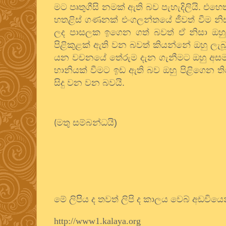
මට පෘතුගීසි නමක් ඇති බව පැහැදිලියි. එහෙ
හතළිස් ගණනක් එංගලන්තයේ ජීවත් වීම නිසා
ලද පාසලක ඉගෙන ගත් බවත් ඒ නිසා ඔහුට
පිළිකුළක් ඇති වන බවත් කියන්නේ ඔහු ලැබ
යන වචනයේ තේරුම දැන ගැනීමට ඔහු අසමත් 
හානියක් වීමට ඉඩ ඇති බව ඔහු පිළිගෙන ත
සිදු වන වන බවයි.
මතු සම්බන්ධයි)
(
මේ ලිපිිය ද තවත් ලිපි ද කාලය වෙබ් අඩවියෙ
http://www1.kalaya.org