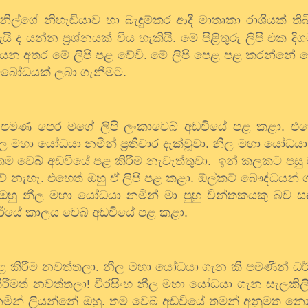
නිල්ගේ නිහැඬියාව හා බැඳුම්කර ආදී මාතෘකා රාශියක් තිබිය
 ඇයි ද යන්න ප්‍රශ්නයක් විය හැකියි. මේ පිළිතුරු ලිපි එක
ියන අතර මේ ලිපි පළ වේවි. මේ ලිපි පෙළ පළ කරන්නේ 
අවබෝධයක් ලබා ගැනීමට.
 පමණ පෙර මගේ ලිපි ලංකාවෙබ් අඩවියේ පළ කළා. එහ
 මහා යෝධයා නමින් ප්‍රතිචාර දැක්වූවා. නීල මහා යෝධයා 
 තම වෙබ් අඩවියේ පළ කිරීම නැවැත්තුවා.
ඉන් කලකට පසු ඔ
ේ නැහැ. එහෙත් ඔහු ඒ ලිපි පළ කළා. ඕල්කට් බෞද්ධයන් 
 ඔහු නීල මහා යෝධයා නමින් මා පුහු චින්තකයකු බව ස
 ඊයේ කාලය වෙබ් අඩවියේ පළ කළා.
 කිරීම නවත්තලා. නීල මහා යෝධයා ගැන කී පමණින් ධර්ම
රීමත් නවත්තලා! වීරසිංහ නීල මහා යෝධයා ගැන සැලකිල
 නමින් ලියන්නේ ඔහු. තම වෙබ් අඩවියේ තමන් අනුමත 