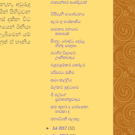
ජාත්‍යන්තර ආණ්ඩුවක්
ැහැ. අවුරුදු
ින් පිහිටුවන
විසිවැනි සංශෝධනය
ස් දකින විට
අලවංගු සංස්කෘතිය
පනයෙන් ඊනියා
සාමාන්‍ය ජනයාට
ැබීමෙන් යම්
කතාවක්
ුත් ඒ හානිය
සිංහල බෞද්ධ දෙමළ
හින්දු සබඳතා
බටහිර විද්‍යාවේ
ඌනිතවාදය
බැඳුබැඳුම්කර කෝළම
පරිසරය රැකීම
ආවා කල්ලිය
ඕල්කට් බුද්ධාගම
ජී එල්ගේ
ප්‍රජාතන්ත්‍රවාදය
කළු කුහර ද බෝසෝන
තාරකා ද
ජනාධිපති බලතල
►
Jul 2017
(32)