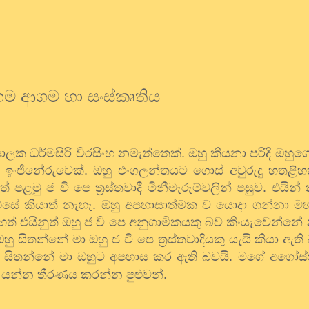
හම ආගම හා සංස්කෘතිය
ක ධර්මසිරි වීරසිංහ නමැත්තෙක්. ඔහු කියනා පරිදි ඔහුගේ
ඉංජිනේරුවෙක්. ඔහු එංගලන්තයට ගොස් අවුරුදු හතළි
මු ජ වි පෙ ත්‍රස්තවාදී මිනීමැරුම්වලින් පසුව. එයින
ා එසේ කියාත් නැහැ. ඔහු අපහාසාත්මක ව යොදා ගන්නා
ෙත් එයිනුත් ඔහු ජ වි පෙ අනුගාමිකයකු බව කිංයැවෙන්නේ 
ු සිතන්නේ මා ඔහු ජ වි පෙ ත්‍රස්තවාදියකු යැයි කියා ඇති
ු සිතන්නේ මා ඔහුට අපහාස කර ඇති බවයි. මගේ අගෝස්
ද යන්න තීරණය කරන්න පුළුවන්.