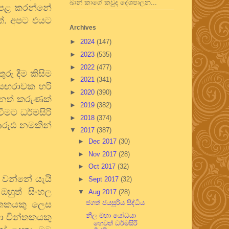
ඛාන් කාගේ කවුද දේශපාලන...
ු පළ කරන්නේ
ක්. අපට එයට
Archives
►
2024
(147)
►
2023
(535)
►
2022
(477)
ු දීම කිසිම
►
2021
(341)
. සඟරාවක හරි
►
2020
(390)
නත් කරුණක්
►
2019
(382)
ීමට ධර්මසිරි
►
2018
(374)
 ආරූඪ නමකින්
▼
2017
(387)
►
Dec 2017
(30)
►
Nov 2017
(28)
►
Oct 2017
(32)
් වන්නේ යැයි
►
Sept 2017
(32)
ඔහුත් සිංහල
▼
Aug 2017
(28)
ජගත් ජයසූරිය සිද්ධිය
න්තකයකු ලෙස
නීල මහා යෝධයා
මා චින්තකයකු
හෙවත් ධර්මසිරි