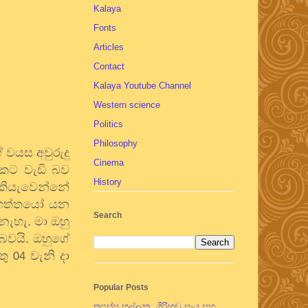
Kalaya
Fonts
Articles
Contact
Kalaya Youtube Channel
Western science
Politics
Philosophy
 වයස අවුරුදු
Cinema
හකට වැඩි බව
History
් කියැවෙන්නේ
 මහත්තයෝ යන
Search
නැහැ. මා ඔහු
 බවයි. ඔහුගේ
තු
වැනි දා
04
Popular Posts
තපස්සු භල්ලුක, ගිරිහඬු සෑය සහ