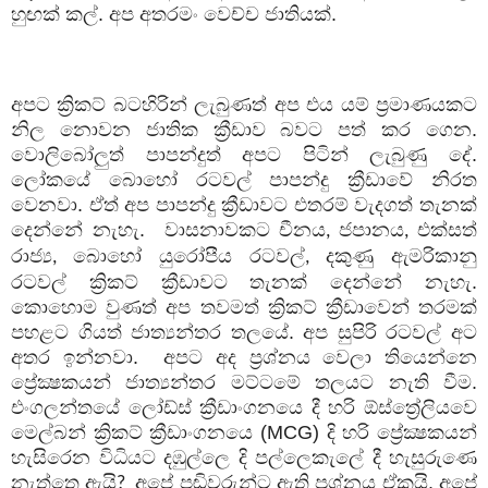
හුඟක් කල්. අප අතරමං වෙච්ච ජාතියක්.
අපට ක්‍රිකට් බටහිරින් ලැබුණත් අප එය යම් ප්‍රමාණයකට
නිල නොවන ජාතික ක්‍රීඩාව බවට පත් කර ගෙන.
වොලිබෝලුත් පාපන්දුත් අපට පිටින් ලැබුණු දේ.
ලෝකයේ බොහෝ රටවල් පාපන්දු ක්‍රීඩාවේ නිරත
වෙනවා. ඒත් අප පාපන්දු ක්‍රීඩාවට එතරම් වැදගත් තැනක්
දෙන්නේ නැහැ.
වාසනාවකට චීනය
ජපානය
එක්සත්
,
,
රාජ්‍ය
බොහෝ යුරෝපීය රටවල්
දකුණු ඇමරිකානු
,
,
රටවල් ක්‍රිකට් ක්‍රීඩාවට තැනක් දෙන්නේ නැහැ.
කොහොම වුණත් අප තවමත් ක්‍රිකට් ක්‍රීඩාවෙන් තරමක්
පහළට ගියත් ජාත්‍යන්තර තලයේ. අප සුපිරි රටවල් අට
අතර ඉන්නවා.
අපට අද ප්‍රශ්නය වෙලා තියෙන්නෙ
ප්‍රේක්‍ෂකයන් ජාත්‍යන්තර මට්ටමේ තලයට නැති වීම.
එංගලන්තයේ ලෝඩ්ස් ක්‍රීඩාංගනයෙ දී හරි ඕස්ත්‍රේලියවෙ
මෙල්බන් ක්‍රිකට් ක්‍රීඩාංගනයෙ (MCG) දි හරි ප්‍රේක්‍ෂකයන්
හැසිරෙන විධියට දඹුල්ලෙ දි පල්ලෙකැලේ දී හැසුරුණෙ
නැත්තෙ ඇයි
අපේ පඬිවරුන්ට ඇති ප්‍රශ්නය ඒකයි. අපේ
?