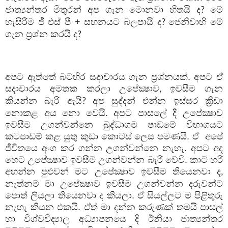
ජාත්‍යන්තර මිතුරන් අප ගැන මොනවා හිතයි ද
මේ
?
හැසිරීම ජී එස් පී + සහනයට බලපායි ද
ජෙනීවාහි මේ
?
ගැන ප්‍රශ්න කරයි ද
?
අපට ඇත්තේ බටහිර සදාචාරය ගැන ප්‍රශ්නයක්. අපට ඒ
සදාචාරය අමතක කරලා උපේක්‍ෂාව
ඉවසීම ගැන
,
කියන්න බැරි ඇයි
අප සුද්දන් එන්න ඉස්සර ක්‍රීඩා
?
නොකළ අය නො වෙයි. අපට පාසලේ දී උපේක්‍ෂාව
ඉවසීම උගන්වන්නෙ බුද්ධාගම පාඩමේ විභාගයට
කටපාඩම් කළ යුතු කුඩා කොටස් ලෙස පමණයි. ඒ
අපේ
ජීවිතයෙ අංග කර ගන්න උගන්වන්නෙ නැහැ. අපට අද
හෙට උපේක්‍ෂාව ඉවසීම උගන්වන්න බැරි වේවි. කාට හරි
අහන්න පුළුවන් මට උපේක්‍ෂාව ඉවසීම තියෙනවා ද
,
නැත්නම් මා උපේක්‍ෂාව ඉවසීම උගන්වන්න දරුවන්ට
පොත් ලියලා තියෙනවා ද කියලා. ඒ සියල්ලට ම පිළිතුරු
නැහැ කියන එකයි. ඒත් මා දන්න කරුණක් තමයි පාසල්
හා විශ්වවිද්‍යාල අධ්‍යාපනයෙ දි ඊනියා ජාත්‍යන්තර