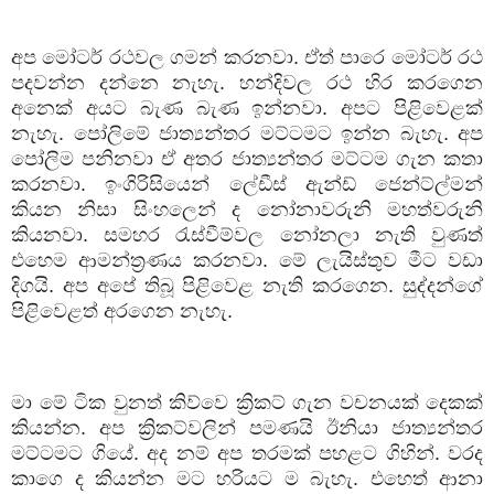
අප මෝටර් රථවල ගමන් කරනවා. ඒත් පාරෙ මෝටර් රථ
පදවන්න දන්නෙ නැහැ. හන්දිවල රථ හිර කරගෙන
අනෙක් අයට බැණ බැණ ඉන්නවා. අපට පිළිවෙළක්
නැහැ. පෝලිමේ ජාත්‍යන්තර මට්ටමට ඉන්න බැහැ. අප
පෝලිම පනිනවා ඒ අතර ජාත්‍යන්තර මට්ටම ගැන කතා
කරනවා. ඉංගිරිසියෙන් ලේඩීස් ඇන්ඩ් ජෙන්ට්ල්මන්
කියන නිසා සිංහලෙන් ද නෝනාවරුනි මහත්වරුනි
කියනවා. සමහර රැස්වීම්වල නෝනලා නැති වුණත්
එහෙම ආමන්ත්‍රණය කරනවා. මේ ලැයිස්තුව මීට වඩා
දිගයි. අප අපේ තිබූ පිළිවෙළ නැති කරගෙන. සුද්දන්ගේ
පිළිවෙළත් අරගෙන නැහැ.
මා මේ ටික වුනත් කිව්වෙ ක්‍රිකට් ගැන වචනයක් දෙකක්
කියන්න. අප ක්‍රිකට්වලින් පමණයි ඊනියා ජාත්‍යන්තර
මට්ටමට ගියේ. අද නම් අප තරමක් පහළට ගිහින්. වරද
කාගෙ ද කියන්න මට හරියට ම බැහැ. එහෙත් ආනා