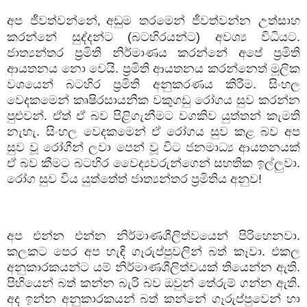
අප ජීවත්වන්නේ
අඩුම තරමෙන් ජීවත්වන්න උත්සාහ
,
කරන්නේ සුද්දන්ට (බටහිරයන්ට) අවශ්‍ය විධියට.
ජාත්‍යන්තර ප්‍රමිති නිර්මාණය කරන්නේ අපේ ප්‍රමිති
ආයතනය නො වෙයි. ප්‍රමිති ආයතනය කරන්නෙත් මූලික
වශයෙන් බටහිර ප්‍රමිති අනුකරණය කිරීම. සිංහල
වෙදකමෙන් කෘෂිරසායනික වකුගඩු රෝගය සුව කරන්න
පුළුවන්. ඒත් ඒ බව පිළිගැනීමට වගකිව යුත්තන් කැමති
නැහැ. සිංහල වෙදකමෙන් ඒ රෝගය සුව කළ බව අප
සුව වූ රෝගීන් ලවා පෙන් වූ විට ජනමාධ්‍ය ආයතනයක්
ඒ බව කීමට බටහිර වෛද්‍යවරුන්ගෙන් සහතික ඉල්ලුවා.
රෝග සුව විය යුත්තේත් ජාත්‍යන්තර ප්‍රමිතිය අනුව!
අප එන්න එන්න නිර්මාණශීලිත්වයෙන් පිරිහෙනවා.
කලකට පෙර අප හැඳි ගෑරුප්පුවලින් බත් කෑවා. එකල
අනුකාරකයන්ට යම් නිර්මාණශීලිත්වයක් තියෙන්න ඇති.
පිහියෙන් බත් කන්න බැරි බව ඔවුන් තේරුම් ගන්න ඇති.
අද ඉන්න අනුකාරකයන් බත් කන්නේ ගෑරුප්පුවෙන් හා