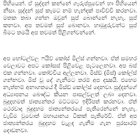
පිහියෙන්. ඒ සුද්දන් කන්නේ ගෑරුප්පුවෙන් හා පිහියෙන්
නිසා. සුද්දන් සුප් කෑමට නම් හැන්දක් පාවිච්චි කරනවා.
මතක තබා ගන්න ඔවුන් සුප් බොන්නේ නැහැ
සුප්
,
කනවා. අප තවමත් සුප් බොනවා. හාමුදුරුවන්ට සුප්
බීමට තමයි අප තවමත් පිළිගන්වන්නේ.
අප හෝටල්වල ෆයිව් කෝස් මීල්ස් ගන්නවා. ඒත් සමහර
වෙලාවට අපට කෝසස් පිළිවෙළ පැටලෙනවා. අප බස්
එක ගන්නවා. කෝච්චිය අල්ලනවා. මිස්ඩ් (මිස්) කෝල්ස්
ගන්නවා. මිස් වූ දේ ගැනීමට තරම් අප දක්‍ෂයි. එහෙම
නැත්නම් අනාගතයේ දී මිස්ඩ් කෝල්ස් දෙනවා. සුද්දන්ගේ
අධ්‍යාපනය බෞද්ධ කියන පාසල්වලත් ලබා දෙනවා.
බුදුදහමත් ජාත්‍යන්තර මට්ටමට ඉදිරිපත් කරනවා. ඒත්
ථෙරවාද බුදුදහම ජාත්‍යන්තරයේ පැතිරෙන්නේ නැහැ.
වැඩිම වුවොත් මහායානය ටිකක් පැතිරේවි. ඒත් අප
ජාත්‍යන්තරය බුදුදහම වැළඳ ගැනීම ගැන පුරසාරම්
දොඩනවා.