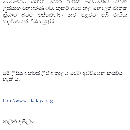
මට්ටමකට යන්න මිසක් ජාතික මට්ටමකට යන්න
උත්සාහ නොදරණ බව. ක්‍රිකට් අපේ නිල නොලත් ජාතික
ක්‍රීඩාව බවට පත්කරන්න නම් පළමුව එහි ජාතික
සදාචාරයක් තිබිය යුතුයි.
මේ ලිපිිය ද තවත් ලිපි ද කාලය වෙබ් අඩවියෙන් කියවිය
හැකි ය.
http://www1.kalaya.org
නලින් ද සිල්වා