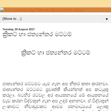
▼
Tuesday, 29 August 2017
ක්‍රිකට් හා ජත්‍යන්තර මට්ටම්
ක්‍රිකට් හා ජත්‍යන්තර මට්ටම්
ජාත්‍යන්තර මට්ටමට යෑම ගැන අප නිතර කතා කරනවා.
ජාත්‍යන්තර මට්ටමට ප්‍රවෘත්ති කියන්නත් අප කටයුතු
කරලා. බටහිර රටවල අර ආයතනයේ මේ ආයතනයේ
වැඩ කරන විද්වතුන් ගැන අප උදම් අනනවා. ඒ විද්වතුන්
ලංකාවට නිවාඩුවකට ආවම ජනමාධ්‍යයේ ලොකු