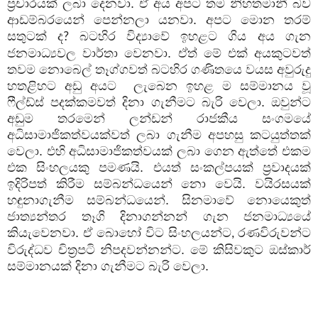
ප්‍රචාරයක් ලබා දෙනවා. ඒ අය අපට තම නිහතමානී බව
ආඩම්බරයෙන් පෙන්නලා යනවා. අපට මොන තරම්
සතුටක් ද
බටහිර විද්‍යාවේ ඉහළට ගිය අය ගැන
?
ජනමාධ්‍යවල වාර්තා වෙනවා. ඒත් මේ එක් අයකුටවත්
තවම නොබෙල් තෑග්ගවත් බටහිර ගණිතයෙ වයස අවුරුදු
හතළිහට අඩු අයට
ලැබෙන ඉහළ ම සම්මානය වූ
ෆීල්ඩ්ස් පදක්කමවත් දිනා ගැනීමට බැරි වෙලා. ඔවුන්ට
අඩුම තරමෙන් ලන්ඩන් රාජකීය සංගමයේ
අධිසාමාජිකත්වයක්වත් ලබා ගැනීම අපහසු කටයුත්තක්
වෙලා. එහි අධිසාමාජිකත්වයක් ලබා ගෙන ඇත්තේ එකම
එක සිංහලයකු පමණයි. එයත් සංකල්පයක් ප්‍රවාදයක්
ඉදිරිපත් කිරීම සම්බන්ධයෙන් නො වෙයි. වයිරසයක්
හඳුනාගැනීම සම්බන්ධයෙන්. සිනමාවේ නොයෙකුත්
ජාත්‍යන්තර තෑගි දිනාගන්නන් ගැන ජනමාධ්‍යයේ
කියැවෙනවා. ඒ බොහෝ විට සිංහලයන්ට
රණවිරුවන්ට
,
විරුද්ධව චිත්‍රපටි නිපදවන්නන්ට. මේ කිසිවකුට ඔස්කාර්
සම්මානයක් දිනා ගැනීමට බැරි වෙලා.