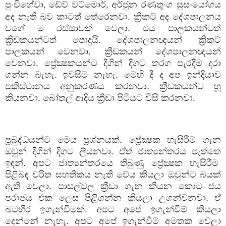
පුංචිහේවා
ඩේව් වට්මොර්
අර්ජුන රණතුංග සුසංයෝගය
,
,
අද නැති බව කාටත් තේරෙනවා. ක්‍රිකට් අද දේශපාලනය
වගේ ම රස්සාවක් වෙලා. එය පාලකයන්ටත්
ක්‍රීඩකයන්ටත් පොදුයි. දේශපාලනඥයන් ක්‍රිකට්
පාලකයන් වෙනවා. ක්‍රීඩකයන් දේශපාලනඥයන්
වෙනවා. ප්‍රේක්‍ෂකයන්ට දිගින් දිගට තරග පැරදීම දරා
ගන්න බැහැ. ඉවසීම නැහැ. මෙහි දී ද අප ඉන්දියාව
පකිස්ථානය අනුකරණය කරනවා. ක්‍රීඩකයන්ට හූ
කියනවා. බෝතල් ආදිය ක්‍රීඩා පිටියට විසි කරනවා.
ප්‍රබුද්ධයන්ට මෙය ප්‍රශ්නයක්. ප්‍රේක්‍ෂක හැසිරීම ගැන
ඔවුන් දිගින් දිගට ලියනවා. ඒත් ජාත්‍යන්තරය පැත්තෙ
ඉඳන්. අපට ජාත්‍යන්තරයෙ තිබුණු ප්‍රේක්‍ෂක හැසිරීම
පිළිබඳ චරිත සහතිකය නැති වේය කියලා ඔවුන්ට බයක්
ඇති වෙලා. පාසල්වල ක්‍රීඩා ගැන කියන කොට ජය
පරාජය එක ලෙස පිළිගන්න කියලා උගන්වනවා. ඒ
බටහිර ඉගැන්වීමක්. අපට අපේ ඉගැන්වීම් කියලා
දෙන්නේ නැහැ. අපට අපේ ඉගැන්වීම් අමතක වෙලා