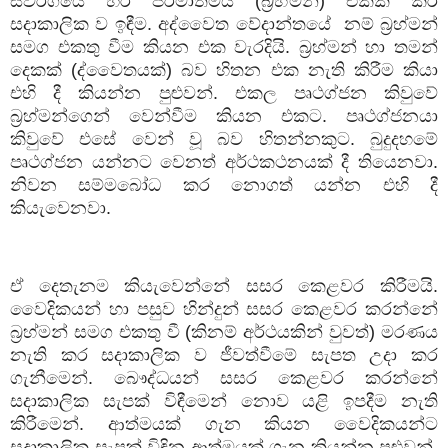
ස්වර්ගයේ
හරි
පරමාත්මය
(
බ්‍රහ්මන්
)
එක්ක
කරි
සදාකාලික
ව
ඉඳීම
.
අද්වෛත
වේදාන්තයේ
නම්
බ්‍රහ්මන්
සමග
එකතු
වීම
කියන
එක
වැරදියි
.
බ්‍රහ්මන්
හා
තමන්
දෙකක්
(
ද්වෛතයක්
)
බව
හිතන
එක
නැති
කිරීම
කියා
එහි
දී
කියන්න
පුළුවන්
.
එකල
පෘථග්ජන
කිවුවේ
බ්‍රහ්මන්ගෙන්
වෙන්වීම
කියන
එකට
.
පෘථග්ජනයා
කිවුවේ
එසේ
වෙන්
වූ
බව
හිතන්නකුට
.
බුදුදහමේ
පෘථග්ජන
යන්නට
වෙනත්
අර්ථකථනයක්
දී
තියෙනවා
.
නිවන
සම්මබෝධ
කර
නොගත්
යන්න
එහි
දී
කියැවෙනවා
.
ඒ
දෙතැනම
කියැවෙන්නේ
සසර
කෙළවර
කිරීමයි
.
වෛදිකයන්
හා
පසුව
හින්දුන්
සසර
කෙළවර
කරන්නේ
බ්‍රහ්මන්
සමග
එකතු
වී
(
කිනම්
අර්ථයකින්
වුවත්
)
මරණය
නැති
කර
සදාකාලික
ව
ජීවත්වීමේ
සැපත
උදා
කර
ගැනීමෙන්
.
බෞද්ධයන්
සසර
කෙළවර
කරන්නේ
සදාකාලික
සැපක්
විඳීමෙන්
නොව
යළි
ඉපදීම
නැති
කිරීමෙන්
.
ආත්මයක්
ගැන
කියන
වෛදිකයන්ට
සදාකාලික
සැපක්
විඳින
ආත්මයක්
ගැන
කියන්න
පුළුවන්
.