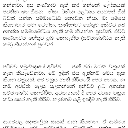
ගන්නවා
.
අප
තණ්හාව
ඇති
කර
ගන්නේ
ලෝකයක්
පවතින
බව
හිතන
නිසා
.
ඊනියා
ලෝකය
අයහපත්
හිස්
බවක්
යන්න
සම්මාබෝධ
නොවන
නිසා
.
මා
මෙසේ
කියනවාට
සමා
වෙන්න
.
තණ්හාවට
හේතුව
අනිච්ච
දුඃඛ
අනත්ත
සම්මාබෝධය
නැති
කම
කියන්න
පුළුවන්
.
එවිට
තණ්හාවට
හේතුව
දුඃඛ
නොදැනීම
(
සම්මාබෝධය
නැති
කම
)
කියන්නත්
පුළුවන්
.
පටිච්ච
සමුප්පදායේ
අවිජ්ජා
.....
ජාති
ජරා
මරණ
චක්‍රයක්
ගැන
කියැවෙනවා
.
මේ
ඉදින්
එය
ඇත්නම්
මෙය
ඇත
කියන
චක්‍රයක්
.
මේ
චක්‍රය
නැති
කිරීමටයි
අපට
අවශ්‍ය
.
මා
නම්
අවිජ්ජා
ලෙස
සලකන්නේ
අනිච්ච
දුඃඛ
අනත්ත
සම්මාබෝධ
නොකිරීම
.
අවසානයේ
දී
අපට
අවශ්‍ය
චක්‍රය
කඩා
සසර
නැති
කිරීම
.
නැත්නම්
යළි
ඉපදීම
නැති
කිරීම
.
ආගම්වල
සදාකාලික
සැපක්
ගැන
කියනවා
.
ඒ
ආත්මය