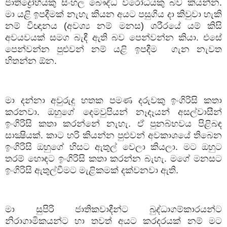
ජාතිද්‍රෝහියකු
සිංහල
බෞද්ධ
විරෝධියකු
බව
කියන්න
.
මා
යළි
ඉපදීමක්
නැහැ
කියන
අයට
පසුගිය
දා
කිවුවා
හැකි
නම්
විඥානය
(
අවශ්‍ය
නම්
මනස
)
ශරීරයේ
යම්
කිසි
අවයවයක්
සමග
බැඳී
ඇති
බව
පෙන්වන්න
කියා
.
එසේ
පෙන්වන්න
පුළුවන්
නම්
යළි
ඉපදීම
ගැන
නැවත
හිතන්න
ඕන
.
මා
දන්නා
අවුරුදු
හතක
පමණ
දරුවකු
ඉංගිරිසි
කතා
කරනවා
.
ඔහුගේ
දෙමවුපියන්
නෑදෑයන්
අසල්වාසීන්
ඉංගිරිසි
කතා
කරන්නේ
නැහැ
.
ඒ
පුනබ්භවය
පිළිබඳ
සාක්‍ෂියක්
.
කාට
හරි
කියන්න
පුළුවන්
අවකාශයේ
තිබෙන
ඉංගිරිසි
ඔහුගේ
හිසට
ඇතුල්
වෙලා
කියලා
.
මට
ඔහුට
තරම්
හොඳට
ඉංගිරිසි
කතා
කරන්න
බැහැ
.
මගේ
මනසට
ඉංගිරිසි
ඇතුල්වීමට
මැළිකමක්
දක්වනවා
ඇති
.
මා
සුපිරි
ජාතිකවාදීන්ට
බුද්ධාගම්කාරයන්ට
නිරාගාමිකයන්ට
හා
තවත්
අයට
කරදරයක්
නම්
මට