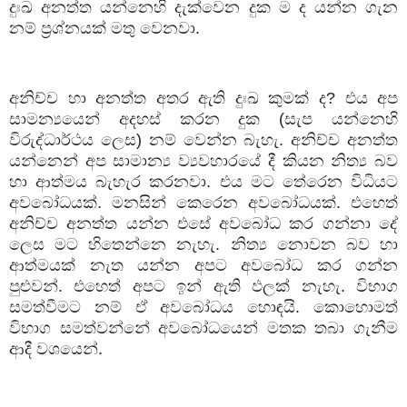
දුඃඛ
අනත්ත
යන්නෙහි
දැක්වෙන
දුක
ම
ද
යන්න
ගැන
නම්
ප්‍රශ්නයක්
මතු
වෙනවා
.
අනිච්ච
හා
අනත්ත
අතර
ඇති
දුඃඛ
කුමක්
ද
?
එය
අප
සාමන්‍යයෙන්
අදහස්
කරන
දුක
(
සැප
යන්නෙහි
විරුද්ධාර්ථය
ලෙස
)
නම්
වෙන්න
බැහැ
.
අනිච්ච
අනත්ත
යන්නෙන්
අප
සාමාන්‍ය
ව්‍යවහාරයේ
දී
කියන
නිත්‍ය
බව
හා
ආත්මය
බැහැර
කරනවා
.
එය
මට
තේරෙන
විධියට
අවබෝධයක්
.
මනසින්
කෙරෙන
අවබෝධයක්
.
එහෙත්
අනිච්ච
අනත්ත
යන්න
එසේ
අවබෝධ
කර
ගන්නා
දේ
ලෙස
මට
හිතෙන්නෙ
නැහැ
.
නිත්‍ය
නොවන
බව
හා
ආත්මයක්
නැත
යන්න
අපට
අවබෝධ
කර
ගන්න
පුළුවන්
.
එහෙත්
අපට
ඉන්
ඇති
ඵලක්
නැහැ
.
විභාග
සමත්වීමට
නම්
ඒ
අවබෝධය
හොඳයි
.
කොහොමත්
විභාග
සමත්වන්නේ
අවබෝධයෙන්
මතක
තබා
ගැනීම
ආදී
වශයෙන්
.