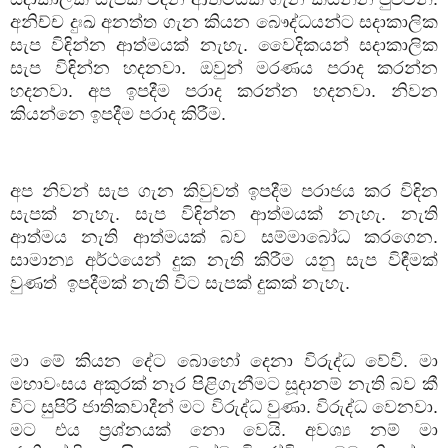
අනිච්ච
දුඃඛ
අනත්ත
ගැන
කියන
බෞද්ධයන්ට
සදාකාලික
සැප
විඳින්න
ආත්මයක්
නැහැ
.
වෛදිකයන්
සදාකාලික
සැප
විඳින්න
හදනවා
.
ඔවුන්
මරණය
පරාද
කරන්න
හදනවා
.
අප
ඉපදීම
පරාද
කරන්න
හදනවා
.
නිවන
කියන්නෙ
ඉපදීම
පරාද
කිරීම
.
අප
නිවන්
සැප
ගැන
කිවුවත්
ඉපදීම
පරාජය
කර
විඳින
සැපක්
නැහැ
.
සැප
විඳින්න
ආත්මයක්
නැහැ
.
නැති
ආත්මය
නැති
ආත්මයක්
බව
සම්මාබෝධ
කරගෙන
.
සාමාන්‍ය
අර්ථයෙන්
දුක
නැති
කිරීම
යනු
සැප
විඳීමක්
වුණත්
ඉපදීමක්
නැති
විට
සැපක්
දුකක්
නැහැ
.
මා
මේ
කියන
දේට
බොහෝ
දෙනා
විරුද්ධ
වේවි
.
මා
මහාවංසය
අකුරක්
නෑර
පිළිගැනීමට
සූදානම්
නැති
බව
කී
විට
සුපිරි
ජාතිකවාදීන්
මට
විරුද්ධ
වුණා
.
විරුද්ධ
වෙනවා
.
මට
එය
ප්‍රශ්නයක්
නො
වෙයි
.
අවශ්‍ය
නම්
මා