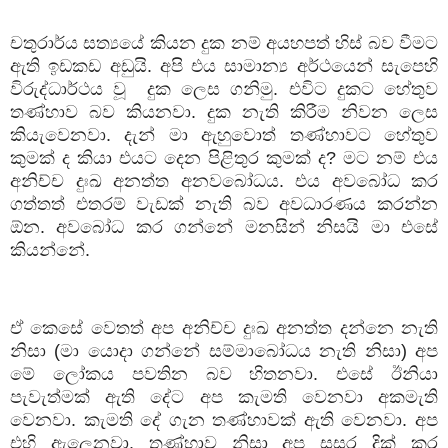
චතුරාර්ය
සත්‍යයේ
කියන
දුක
නම්
අයහපත්
හිස්
බව
වීමට
ඇති
ඉඩකඩ
අඩුයි
.
අපි
එය
සාමාන්‍ය
අර්ථයෙන්
සැපෙහි
විරුද්ධාර්ථය
වූ
දුක
ලෙස
ගනිමු
.
එවිට
දුකට
හේතුව
තණ්හාව
බව
කියනවා
.
දුක
නැති
කිරීම
නිවන
ලෙස
කියැවෙනවා
.
දැන්
මා
ඇහුවොත්
තණ්හාවට
හේතුව
කුමක්
ද
කියා
එයට
දෙන
පිළිතුර
කුමක්
ද
?
මට
නම්
එය
අනිච්ච
දුඃඛ
අනත්ත
අනවබෝධය
.
එය
අවබෝධ
කර
ගත්තත්
එතරම්
වැඩක්
නැති
බව
අවධාරණය
කරන්න
ඕන
.
අවබෝධ
කර
ගන්නේ
මනසින්
නිසයි
මා
එසේ
කියන්නේ
.
ඒ
කෙසේ
වෙතත්
අප
අනිච්ච
දුඃඛ
අනත්ත
දන්නෙ
නැති
නිසා
(
මා
යොදා
ගන්නේ
සම්මාබෝධය
නැති
නිසා
)
අප
මේ
ලෝකය
පවතින
බව
හිතනවා
.
එසේ
ඊනියා
පැවැත්මක්
ඇති
දේට
අප
කැමති
වෙනවා
අකමැති
වෙනවා
.
කැමති
දේ
ගැන
තණ්හාවක්
ඇති
වෙනවා
.
අප
එහි
ඇලෙනවා
.
තණ්හාව
නිසා
අප
සසර
දික්
කර