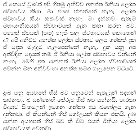
ඒ
කෙසේ
වුණත්
අපි
හිතමු
අනිච්ච
අනත්ත
ඊනියා
ලෝක
ස්වභාවය
කියා
.
මා
එසේ
හිතන්නේ
නැහැ
.
ලෝක
ස්වභාවය
කියා
කතාවක්
නැහැ
.
මා
දන්නවා
ඇතැම්
මහායානිකයන්
ස්වභාවයක්
ගැන
කතා
කරන
බව
.
එහෙත්
ස්වයක්
(
තම
)
නැති
කල
ස්වභාවයක්
කොහෙන්
ද
?
අපි
අනිච්ච
අනත්ත
ලෝක
ස්වභාව
ලෙස
ගත්තත්
දුක
ඒ
දෙක
මැද්දට
ගැලපෙන්නේ
නැහැ
.
දුක
යනු
අප
අත්විඳින
දෙයක්
නම්
ඒ
ඊනියා
ලෝක
ස්වභාවය
වන්නේ
නැහැ
.
මෙහි
දුක
යන්නත්
ඊනියා
ලෝක
ස්වභාවයක්
වෙන්න
ඕන
අනිච්ච
හා
අනත්ත
සමග
ගැලපෙන
විධියට
.
දුඃඛ
යනු
අයහපත්
හිස්
බව
යනුවෙන්
ඇතැමුන්
සඳහන්
කරනවා
.
ඛ
යන්නෙහි
තේරුම
හිස්
බව
යන්නයි
.
තාරකා
විද්‍යාව
සිංහලෙන්
ඉගෙන
ගන්නා
අය
ඛගෝලය
ගැන
දන්නවා
.
ඒ
කියන්නේ
හිස්
ගෝලයක්
කියන
එකයි
.
දුඃඛ
යන්න
අයහපත්
හිස්
බව
කී
විට
එයත්
ඊනියා
ලෝක
ස්වභාවයක්
වෙනවා
.