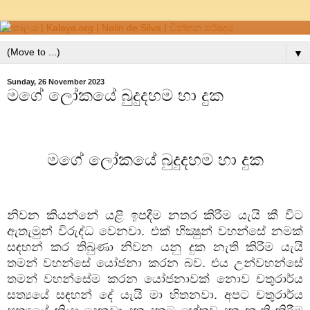
▼
Sunday, 26 November 2023
මගේ ලෝකයේ බුදුදහම හා දුක
මගේ
ලෝකයේ
බුදුදහම
හා
දුක
නිවන
කියන්නේ
යළි
ඉපදීම
නතර
කිරීම
යැයි
කී
විට
ඇතැමුන්
විරුද්ධ
වෙනවා
.
එක්
භික්‍ෂුන්
වහන්සේ
නමක්
සඳහන්
කර
තිබුණා
නිවන
යනු
දුක
නැති
කිරීම
යැයි
තමන්
වහන්සේ
යෝජනා
කරන
බව
.
එය
උන්වහන්සේ
තමන්
වහන්සේම
කරන
යෝජනාවක්
නොව
චතුරාර්ය
සත්‍යයේ
සඳහන්
දේ
යැයි
මා
හිතනවා
.
අපට
චතුරාර්ය