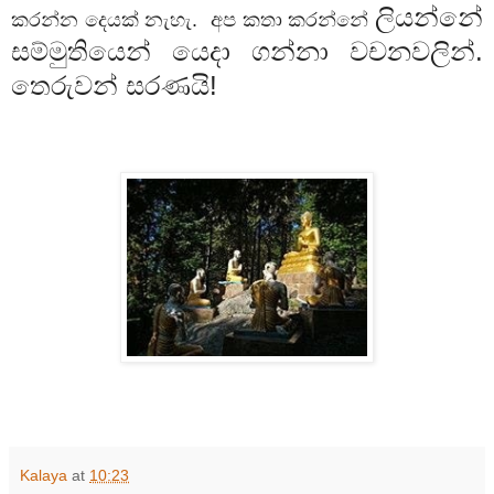
ලියන්නේ
කරන්න
දෙයක්
නැහැ
.
අප
කතා
කරන්නේ
සම්මුතියෙන්
යෙදා
ගන්නා
වචනවලින්
.
තෙරුවන්
සරණයි
!
Kalaya
at
10:23