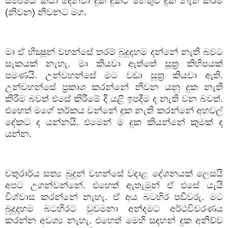
සත්‍යයේ
කියා
දෙනවා
දුක
දුකට
හේතුව
දුක
නැති
කිරීම
(
නිවන
)
නිවනට
මග
.
මා
ඒ
භික්‍ෂූන්
වහන්සේ
තරම්
බුදුදහම
දන්නේ
නැති
බවට
සැකයක්
නැහැ
.
මා
කියවා
ඇත්තේ
සූත්‍ර
කිහිපයක්
පමණයි
.
උන්වහන්සේ
මට
වඩා
සූත්‍ර
කියවා
ඇති
.
උන්වහන්සේ
ප්‍රකාශ
කරන්නේ
නිවන
යනු
දුක
නැති
කිරීම
බවත්
එසේ
කිරීමේ
දී
යළි
ඉපදීම
ද
නැති
වන
බවත්
.
එහෙත්
මගේ
තර්කය
වන්නේ
දුක
නැති
කරන්නේ
අහවල්
දේකට
ද
යන්නයි
.
එමෙන්
ම
දුක
කියන්නේ
කුමක්
ද
යන්න
.
චතුරාර්ය
සත්‍ය
බුදුන්
වහන්සේ
වදාළ
දේශනයක්
ලෙසයි
අපට
උගන්වන්නේ
.
එහෙත්
ඇතැමුන්
ඒ
එසේ
යැයි
විශ්වාස
කරන්නේ
නැහැ
.
ඒ
අය
බටහිර
පඬිවරු
.
මට
බුදුදහම
බටහිරට
වුවමනා
අන්දමට
අර්ථවිවරණය
කරන්න
අවශ්‍ය
නැහැ
.
එහෙත්
මෙහි
සඳහන්
දුක
අනිච්ච