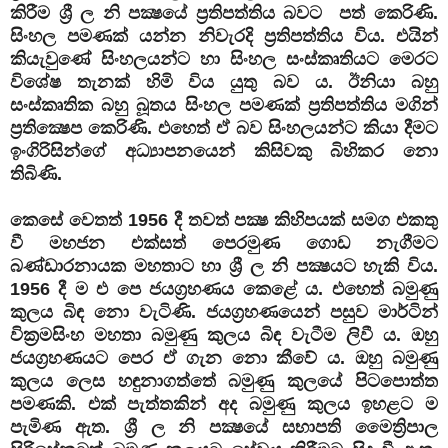
කිරීම ශ්‍රී ල නි පක්‍ෂයේ ප්‍රතිපත්තිය බවට පත් කෙරිණි.
සිංහල පමණක් යන්න නිවැරදි ප්‍රතිපත්තිය විය. එයින්
කියැවුණේ සිංහලයන්ට හා සිංහල සංස්කෘතියට මෙරට
විශේෂ තැනක් හිමි විය යුතු බව ය. ඊනියා බහු
සංස්කෘතික බහු බූතය සිංහල පමණක් ප්‍රතිපත්තිය මගින්
ප්‍රතික්‍ෂෙප කෙරිණි. එහෙත් ඒ බව සිංහලයන්ට කියා දීමට
ඉංගිරිසින්ගේ අධ්‍යාපනයෙන් කිසිවකු බිහිකර නො
තිබිණි.
කෙසේ වෙතත් 1956 දී තවත් පක්‍ෂ කිහිපයක් සමග එකතු
වී මහජන එක්සත් පෙරමුණ ගොඩ නැගීමට
බණ්ඩාරනායක මහතාට හා ශ්‍රී ල නි පක්‍ෂයට හැකි විය.
1956 දී ම එ පෙ ජයග්‍රහණය කෙළේ ය. එහෙත් බමුණු
කුලය බිඳ නො වැටිණි. ජයග්‍රහණයෙන් පසුව මාර්ටින්
වික්‍රමසිංහ මහතා බමුණු කුලය බිඳ වැටීම ලිවී ය. ඔහු
ජයග්‍රහණයට පෙර ඒ ගැන නො කීවේ ය. ඔහු බමුණු
කුලය ලෙස හඳුනාගත්තේ බමුණු කුලයේ පිටපොත්ත
පමණකි. එක් පැත්තකින් අද බමුණු කුලය ඉහළට ම
පැමිණ ඇත. ශ්‍රී ල නි පක්‍ෂයේ සභාපති මෛත්‍රිපාල