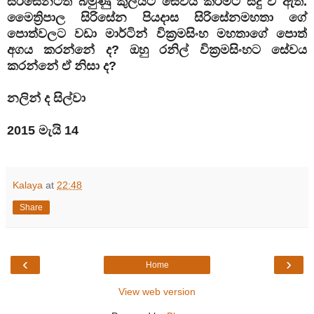
සිරිසේනටත් බමුණු කුලයට සේවය කිරීමට සිදු වී ඇත.
මෛත්‍රිපාල සිරිසේන පියදාස සිරිසේන
මහතා
ගේ
පොත්වලට වඩා මාර්ටින් වික්‍රමසිංහ
මහතා
ගේ පොත්
අගය කරන්නේ ද? ඔහු රනිල් වික්‍රමසිංහට සේවය
කරන්නේ ඒ නිසා ද?
නලින් ද සිල්වා
2015 මැයි 14
Kalaya
at
22:48
Share
‹
›
Home
View web version