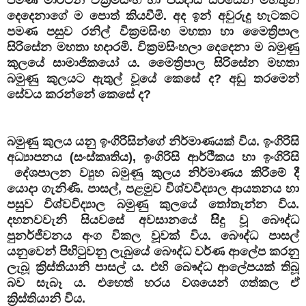
දෙදෙනාගේ ම පොත් කියවීමි. අද ඉන් අවුරුදු හැටකට
පමණ පසුව රනිල් වික්‍රමසිංහ මහතා හා මෛත්‍රිපාල
සිරිසේන මහතා හදාරමි. වික්‍රමසිංහලා දෙදෙනා ම බමුණු
කුලයේ සාමාජිකයෝ ය. මෛත්‍රිපාල සිරිසේන මහතා
බමුණු කුලයට ඇතුල් වූයේ කෙසේ ද? අඩු තරමෙන්
සේවය කරන්නේ කෙසේ ද?
බමුණු කුලය යනු ඉංගිරිසින්ගේ නිර්මාණයක් විය. ඉංගිරිසි
අධ්‍යාපනය (සංස්කෘතිය), ඉංගිරිසි ආර්ථිකය හා ඉංගිරිසි
දේශපාලන ව්‍යුහ බමුණු කුලය නිර්මාණය කිරීමේ දී
යොදා ගැනිණි. පාසල්, පළමුව විශ්වවිද්‍යාල ආයතනය හා
පසුව විශ්වවිද්‍යාල බමුණු කුලයේ තෝතැන්න විය.
දහනවවැනි සියවසේ අවසානයේ සිිදු වූ බෞද්ධ
පුනර්ජීවනය අංග විකල වූවක් විය. බෞද්ධ පාසල්
යනුවෙන් පිහිටුවනු ලැබුයේ බෞද්ධ වර්ණ ආලේප කරනු
ලැබූ ක්‍රිස්තියානි පාසල් ය. එහි බෞද්ධ ආලේපයක් තිබූ
බව සැබෑ ය. එහෙත් හරය වශයෙන් ගත්කල ඒ
ක්‍රිස්තියානි විය.