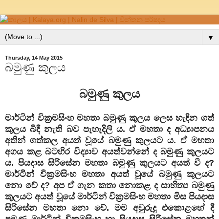
▼
Thursday, 14 May 2015
බමුණු කුලය
බමුණු කුලය
මාර්ටින් වික්‍රමසිංහ මහතා බමුණු කුලය ලෙස හැඳින ගත්
කුලය බිඳී නැති බව පැහැදිලි ය. ඒ මහතා ද අධ්‍යාපනය
අතින් ගත්කල අයත් වූයේ බමුණු කුලයට ය. ඒ මහතා
අගය කළ බටහිර විද්‍යාව අයත්වන්නේ ද බමුණු කුලයට
ය. පියදාස සිරිසේන මහතා බමුණු කුලයට අයත් වී ද?
මාර්ටින් වික්‍රමසිංහ මහතා අයත් වූයේ බමුණු කුලයට
නො වේ ද? අප ඒ ගැන කතා නොකළ ද සාහිත්‍ය බමුණු
කුලයට අයත් වූයේ මාර්ටින් වික්‍රමසිංහ මහතා මිස පියදාස
සිරිසේන මහතා නො වේ. මම අවුරුදු එකොළහේ දී
පමණ මාර්ටින් වික්‍රමසිංහ හා පියදාස සිරිසේන මහතුන්