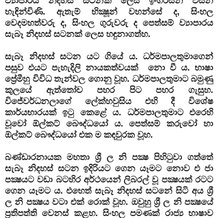
ව්‍යාපාරය නිදහස් සටනක් ලෙස ඉංගිරිසින් විසින්
හැඳින්විණි. ඇතැම් භික්‍ෂූන් වහන්සේ ද, සිංහල
වෙදමහත්වරු ද, සිංහල ගුරුවරු ද පෙත්සම් ව්‍යාපාරය
සැබෑ නිදහස් සටනක් ලෙස හඳුනාගත්හ.
සැබෑ නිදහස් සටන යට ගියේ ය. ධර්මපාලතුමාගෙන්
පසුව එයට පැහැදිලි නායකත්වයක් නො වී ය. භාෂා
ප්‍රේමීහු විවිධ තැන්වල ගොනු වූහ. ධර්මපාලතුමාට බමුණු
කුලයේ ඇත්තෝච පහර පිට පහර ගැසුහ.
විජේවර්ධනලාගේ ලේක්හවුසිය එහි දී විශේෂ
කාර්යභාරයක් ඉටු කෙළේ ය. ධර්මපාලතුමාට එරෙහි
වූවෝ ඕල්කට් බෞද්ධයෝ ය. පෙත්සම් කරුවෝ හා
ඕල්කට් බෞද්ධයෝ එක ම කඳවුරක වූහ.
බණ්ඩාරනායක මහතා ශ්‍රී ල නි පක්‍ෂ පිහිටුවා ගත්තේ
සැබෑ නිදහස් සටන ඉදිරියට ගෙන යෑමට නොව එ ජා
පක්‍ෂයට වඩා බටහිර අර්ථයෙන් ලිබරල් වූ පක්‍ෂයක් රටට
ගෙන යෑමට ය. එහෙත් සැබෑ නිදහස් සටනේ සිටි අය ශ්‍රී
ල නි පක්‍ෂය වටා එක් රොක් වූහ. ඔවුහු ශ්‍රී ල නි පක්‍ෂයේ
ප්‍රතිපත්ති වෙනස් කළහ. සිංහල පමණක් රාජ්‍ය භාෂාව