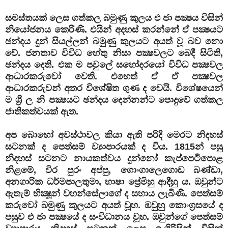
සමස්තයක් ලෙස ගත්කල බමුණු කුලය එ ජා පක්‍ෂය විසින්
නියෝජනය කෙරිණි. එයින් අදහස් කරන්නේ ඒ පක්‍ෂයට
ඡන්දය දුන් සියල්ලන් බමුණු කුලයට අයත් වූ බව නො
වේ. ජනතාව විවිධ හේතු නිසා පක්‍ෂවලට බෙදී සිටිති,
ඡන්දය දෙති. එක ම පවුලේ සහෝදරයෝ විවිධ පක්‍ෂවල
ආධාරකරුවෝ වෙති. එහෙත් ඒ ඒ පක්‍ෂවල
ආධාරකරුවන් අතර විශේෂිත ගුණ ද වෙයි. විශේෂයෙන්
ම ශ්‍රී ල නි පක්‍ෂයට ඡන්දය දෙන්නන්ට පොදුවේ ගත්කල
ජාතිකත්වයක් ඇත.
අප බොහෝ අවස්ථාවල කියා ඇති පරිදි මෙරට නිදහස්
සටනක් ද පෙත්සම් ව්‍යාපාරයක් ද විය. 1815න් පසු
නිදහස් සටනට නායකත්වය දුන්නෝ කැප්පෙටිපොළ
නිළමේ, විර පුරං අප්පු, ගොංගාලෙගොඩ බණ්ඩා,
අනගාරික ධර්මපාලතුමා, භාෂා ප්‍රේමිහු ආදීහු ය. ඔවුන්ට
ඇතැම් භික්‍ෂූන් වහන්සේලාගේ ද සහාය ලැබිණි. පෙත්සම්
කරුවෝ බමුණු කුලයට අයත් වූහ. ඔවුහු කොංග්‍රසයේ ද
පසුව එ ජා පක්‍ෂයේ ද සංවිධානය වූහ. ඔවුන්ගේ පෙත්සම්