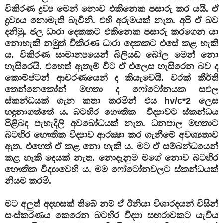
විකිරණ ද්‍රව්‍ය මෙන් නොව එකිනෙක පසාරු කර යයි. ඒ
ද්‍රව්‍යය නොමැති බැවිනි. එහි අරුමයක් නැත. අපි ඒ බව
දනිමු. ජල ධාරා දෙකකට එකිනෙක පසාරු කරගෙන යා
නොහැකි නමුත් විකිරණ ධාරා දෙකකට එසේ කළ හැකි
ය. විකිරණ සාමාන්‍යයෙන් බිලියඩ් බෝල මෙන් නො
හැසිරෙයි. එහෙත් ඇතැම් විට ඒ එලෙස හැසිරෙන බව ද
කොම්ප්ටන් ආචරණයෙන් ද කියැවෙයි. වරක් කීර්ති
තෙන්නෙකෝන් මහතා ද ෆෝටෝනයක සඵල
ස්කන්ධයක් ගැන කතා කරමින් එය hv/c*2 ලෙස
හඳුනාගත්තේ ය. බටහිර භෞතික විද්‍යාවට ස්කන්ධය
පිළිබඳ පැහැදිලි අවබෝධයක් නැත. ධනපාල මහතාට
බටහිර භෞතික විද්‍යාව ආරක්‍ෂා කර ගැනීමේ අවශ්‍යතාව
ඇත. එහෙත් ඒ කළ නො හැකි ය. මට ඒ සම්බන්ධයෙන්
කළ හැකි දෙයක් නැත. නොදැනුම මගේ නොව බටහිර
භෞතික විද්‍යාවෙහි ය. මම ෆෝටෝනවලට ස්කන්ධයක්
නියම කරමි.
මට අලුත් අදහසක් තිබේ නම් ඒ ඊනියා විශාරදයන් විසින්
සංස්කරණය කෙරෙන බටහිර විද්‍යා සඟරාවකට යැවිය