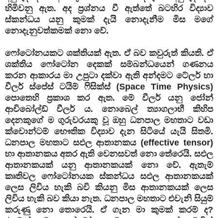
හිමිවනු ඇත. අද ප්‍රශ්නය වී ඇත්තේ බටහිර විද්‍යාව
ස්කන්ධය යනු කුමක් දැයි නොදැනීම මිස මගේ
නොදැනුවත්කමක් නො වේ.
ෆෝටෝනයකට ශක්තියක් ඇත. ඒ බව කවුරුත් කියති. ඒ
ශක්තිය ෆෝටෝන දෙකක් සම්බන්ධයෙන් ගණනය
කරන ආකාරය මා උපුටා දක්වා ඇති අන්දමට ටේලර් හා
වීලර් ස්පේස් ටයිම් ෆිසික්ස් (Space Time Physics)
පොතෙහි ප්‍රකාශ කර ඇත. මේ වීලර් යනු ජෝන්
ආචිබෝල්ඩ් වීලර් ය. නොබෙල් ත්‍යාගලාභී කිහිප
දෙනකුගේ ම ගුරුවරයකු වූ ඔහු ධනපාල මහතාට වඩා
ක්වොන්ටම් භෞතික විද්‍යාව දැන සිටියේ යැයි සිතමි.
ධනපාල මහතාට සඵල ආතානකය (effective tensor)
හා ආතානකය අතර ඇති වෙනසවත් නො තේරෙයි. සඵල
ආතානකයක් යනු ආතානකයක් නො වේ. ඇතැම්
කෘතිවල ෆෝටෝනයක ස්කන්ධය සඵල ආතානකයක්
ලෙස ලිවිය හැකි බවි කියනු මිස ආතානකයක් ලෙස
ලිවිය හැකි බව කියා නැත. ධනපාල මහතාට එවැනි සියුම්
කරුණු නො තොරෙයි. ඒ ගැන මා කුමක් කරම් ද?