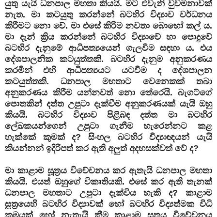
යුතු යැයි ධනපාල මහතා කියයි. මට එවැනි වුවමනාවක්
නැත. මා කටයුතු කරන්නේ බටහිර විද්‍යාව වර්ධනය
කිරීමට නො වේ. මා එසේ කිරීම නවතා බොහෝ කල් ය.
මා දැන් ක්‍රිය කරන්නේ බටහිර විද්‍යාවේ හා පොදුවේ
බටහිර දැනුමේ ආධිපත්‍යයෙන් ගැලවීම සඳහා ය. එය
දේශපාලනික කටයුත්තකි. බටහිර දැනුම අනුකරණය
කරමින් එහි ආධිපත්‍යයට යටවීම ද දේශපාලන
කටයුත්තකි. ධනපාල මහතාට වෙනෙකක් තබා
අනුකරණය කිරීම යන්නවත් නො තේරෙයි. බැගට්ගේ
පොතකින් දත්ත උපුටා දැක්වීම අනුකරණයක් යැයි ඔහු
කියයි. බටහිර විද්‍යාව පිළිබඳ දත්ත මා බටහිර
ලේඛකයන්ගෙන් උපුටා ගැනීම හැරෙන්නට කළ
හැක්කේ කුමක් ද? සිංහල බටහිර විද්‍යාඥයන් යැයි
කියන්නන් ඉදිරිපත් කර ඇති අලුත් අදහසක්වත් වේ ද?
මා කාළාම සූත්‍රය විවේචනය කර ඇතැයි ධනපාල මහතා
කියයි. එයත් ඔහුගේ විකෘතියකි. එසේ කර ඇති තැනක්
ධනපාල මහතාට උපුටා දැක්විය හැකි ද? කාළාම
සූත්‍රයෙහි බටහිර විද්‍යාවක් හෝ බටහිර විද්‍යත්මක විධි
ක්‍රමයක් හෝ නැතැයි කීම කාළාම සූත්‍රය විවේචනය