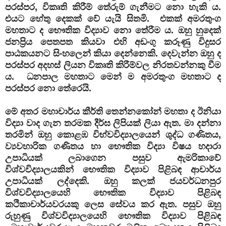
පරස්පර, විකෘති කිරීම් තේරුම් ගැනීමට නො හැකි ය.
එයට හේතු දෙකක් වේ යැයි සිතමි. එකක් අමරතුංග
මහතාට ද භෞතික විද්‍යාව නො තේරීම ය. ඔහු හුදෙක්
ජනප්‍රිය පෙතපත කියවා එහි අඩංගු කරූණු විදුසර
පාඨකයනට සිංහලෙන් කියා දෙන්නෙකි. දෙවැන්න ඔහු ද
පරස්පර අදහස් ලියන විකෘති කිරීම්වල නිරතවන්නකු වීම
ය. ධනපාල මහතාට මෙන් ම අමරතුංග මහතාට ද
පරස්පර නො තේරෙයි.
මේ අතර මහාචාර්ය කීර්ති තෙන්නකෝන් මහතා ද ඊනියා
විද්‍යා වාද ගැන තරමක දීර්ඝ ලිපියක් ලියා ඇත. මා දන්නා
තරමින් ඔහු කොළඹ විභ්වවිද්‍යාලයෙන් ශුද්ධ ගණිතය,
ව්‍යවහාරික ගණිතය හා භෞතික විද්‍යා විෂය හදාරා
උපාධියක් ලබාගෙන පසුව ඇමරිකාවේ
විශ්වවිද්‍යාලයකින් භෞතික විද්‍යාව පිළිබඳ ආචාර්ය
උපාධියක් ලද්දෙකි. ඔහු කලක් ජයවර්ධනපුර
විශ්වවිද්‍යාලයෙහි භෞතික විද්‍යාව පිළිබඳ
කථිකාචාර්යවරයකු ලෙස සේවය කර ඇත. පසුව ඔහු
රුහුණු විශ්වවිද්‍යාලයෙහි භෞතික විද්‍යාව පිළිබඳ