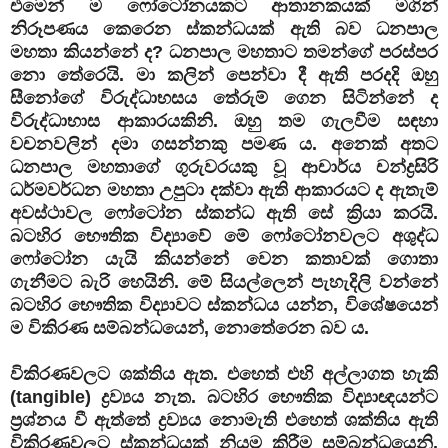
එමෙන් ම ෆෝටෝනයකට ආතානකයක් මගින්
නිරූපණය කෙරෙන ස්කන්ධයක් ඇති බව ධනපාල
මහතා කියන්නේ ද? ධනපාල මහතාට තමන්ගේ පරස්පර
නො තේරෙයි. මා කලින් පෙන්වා දී ඇති පරදදි ඔහු
සීනෝගේ විරුද්ධාභසය තේරුම් ගෙන සිටින්නේ ද
විරුද්ධාභාස ආකාරයකිනි. ඔහු තම ගැලවීම සඳහා
වචනවලින් දමා ගසන්නකු පමණ ය. අනෙක් අතට
ධනපාල මහතාගේ ගුරුවරයකු වූ ආචාර්ය චන්ද්‍රසිරි
ධර්මවර්ධන මහතා උපුටා දක්වා ඇති ආකාරයට ද ඇතැම්
අවස්ථාවල ෆෝටෝන ස්කන්ධ ඇති සේ ක්‍රියා කරයි.
බටහිර භෞතික විද්‍යාවේ මේ ෆෝටෝනවලට අශුද්ධ
ෆෝටෝන යැයි කියන්නේ වෙන කතාවක් ගොතා
ගැනීමට බැරි හෙයිනි. මේ සියල්ලෙන් පැහැදිලි වන්නේ
බටහිර භෞතික විද්‍යාවට ස්කන්ධය යන්න, විශේෂයෙන්
ම විකිරණ සම්බන්ධයෙන්, නොතේරෙන බව ය.
විකිරණවලට ශක්තිය ඇත. එහෙත් එහි අල්ලාගත හැකි
(tangible) ද්‍රව්‍යය නැත. බටහිර භෞතික විද්‍යාඥයන්ට
ප්‍රශ්නය වී ඇත්තේ ද්‍රව්‍යය නොමැති එහෙත් ශක්තිය ඇති
විකිරණවලට ස්කන්ධයක් නියම කිරීම සම්බන්ධයෙනි.