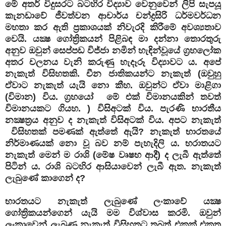
මේ අතර් විදුසරට බටහිර විද්‍යාව වෙනුවෙන් ලිපි සැපයූ
කැනඩාවේ ජීවත්වන ආචාර්ය චන්ද්‍රසිරි ධර්මවර්ධන
මහතා කර ඇති ප්‍රකාශයක් නිවැරදි කිරීමේ අවශ්‍යතාව
වෙයි. යක්‍ෂ ගෝත්‍රිකයන් පිළිබඳ මා දන්නා තොරතුරු
අනුව ඔවුන් සෙප්පඩ විජ්ජා නමින් හැඳින්වූයේ ග්‍රහලෝක
අතර චලනය වැනි කරුණු හැදෑරූ විද්‍යාවට ය. අපේ
නැකැත් විසිහතකි. චීන ජාතිකයන්ට නැකැත් (ඔවුහු
ඒවාට නැකැත් යැයි නො කීහ. ඔවුන්ට ඒවා මාළිගා
(විමාන) විය. ග්‍රහයෝ මේ එක් විමානයකින් තවත්
විමානයකට ගියහ. ) විසිඅටක් විය. පැරණි භාරතීය
නක්‍ෂත්‍රය අනුව ද නැකැත් විසිඅටක් විය. අපට නැකැත්
විසිහතක් පමණක් ඇත්තේ ඇයි? නැකැත් භාරතයේ
නිර්මාණයක් නො වූ බව නම් පැහැදිලි ය. භරාතයට
නැකැත් මෙන් ම රාශි (මේෂ වෘෂභ ආදී) ද ලැබී ඇත්තේ
පිටින් ය. රාශි බටහිර ආසියාවෙන් ලැබී ඇත. නැකැත්
ලැබුණේ කාගෙන් ද?
භාරතයට නැකැත් ලැබුණේ ලංකාවේ යක්‍ෂ
ගෝත්‍රිකයන්ගෙන් යැයි මම විශ්වාස කරමි. ඔවුන්
ලංකාවෙන් ලැබුණු නැකැත් විසිහතට තබත් එකක් එකතු