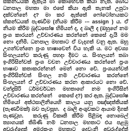
ස්කන්ධයක් ඇතැයි මා කොහේවත් කියා නැත. බෝධි
ධනපාල මහතා මා එසේ කියා ඇති තැනක් උපුටා
දක්වන්නේ ද? මා කර ඇත්තේ ෆෝටෝනයකට
ස්කන්ධයක් පැණවීම (නියම කිරීම -– assign ) ය. ඒ
නියම කිරීම බූද්ධඝෝෂ හිමියන් ද, ද බෘලී ද (ඔහුගේ නම
ප්‍රංශ කාරයන් උච්චාරණය කරන්නේ කෙසේ දැයි මම
නො දනිමි. ධනපාල මහතාට ඒ වැදගත් වනු ඇත. ඔහු
උගන්වන්නෙ ප්‍රංශ භාෂාවෙන් විය හැකි ය. මට අවශ්‍ය
සිංහලයන්ට කරුණු පහදා දීමට ය. සිංහලයන් තබා
ඉංගිරිසින්වත් ප්‍රංශ වචන උච්චාරණය කරන්නේ ප්‍රංශ
භාෂාව කතාකරන්නන් මෙන් නො වේ. ප්‍රංශයන්වත්
ඉංගිරිසින්වත් සිංහල නම් උච්චාරණය කරන්නේ
සිංහලයන් ඒ උච්චාරණය කරන ආකාරයට නො වේ.
චන්ද්‍රසිරි ධර්මවර්ධන මහතාගේ නම ඉංගිරිසින්
උච්චාරණය කරන්නේ කෙසේ ද?) කර ඇත. බුද්ධඝෝෂ
හිමියෝ අත්ථසාලිනියෙහි කාලය යනු පඤ්ඤත්තියක්
(පැණවීමක්) බව පැවසූහ. ද බෘලි අංශුවකට ආයාම දිගක්
පැණවූහ. කරුණු විකෘති කිරීම පිළිබඳ නොබෙල්
ත්‍යාගයක් තිබිණි නම් ධනපාල මහතාට එය පළමු
අවුරුද්දෙත් අමරතුංග මහතාට දෙවැනි අවුරුද්දේත්