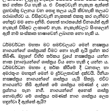
කර ගත්තා විය හැකි ය. එ විසඅටවැනි නැකැත ඇත්තේ
ග්‍රහවස්තු චලනය වන පොදු තලය යැයි කිවහැකි තලයට
පරාබාහිරව ය. විසිඅටවැනි නැකතක් එකතු කර ගැනීමට
හේතුව මම නො දනිමි. එහෙත් භාරතයේත් චීනයේත් ඇති
නැකැත් විසිඅට ලංකාවේ නැත. නැකැත්වලට සිංහලෙන්
ඇති නම් සංස්කෘත භාෂාවෙන් ලබාගත නො හැකි ය.
ධර්මවර්ධන මහතා මට සමච්චලයට මෙන් නක්‍ෂත්‍රය
නාගයන්ගේ ශාස්ත්‍රයක් වීමට නො හැකි දැයි ප්‍රශ්න කර
තිබිණි. ඔහුගේ විහිළු තර්කය වූයේ නක්‍ෂස්ත්‍රය යන්න
නාක (නාග)යන්ගේ ශාස්ත්‍රය විය නො හැකි ද යන්න ය.
ධර්මවර්ධන මහතා ද තර්ක කිරීමේ දී ධනපාල හා
අමරතුංග මහතුන් මෙන් ම දුර්වලතාවක් දක්වයි. ඊනියා
නක්‍ෂස්ත්‍රය නාගයන්ගේ ශාස්ත්‍රය යැයි සිතමු. එවිට
නාගයන්ට තිබී ඇත්තේ මේ ශාස්ත්‍රය පමණක් ද යන
ප්‍රශ්නය පැන නගී. නාගයන්ගේ අනෙක් ශාස්ත්‍ර
නොමැතිව මේ ශාස්ත්‍රය පමණක් නාග ශාස්ත්‍රය ලෙස
හඳුන්වා දී ඇත්තේ ඇයි?