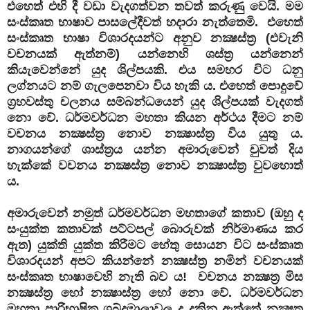
එහෙත් එහි දී වඩා වැදගත්වන තවත් කරුණු වෙයි. මම
සංස්කෘත භාෂාව පාසලේදීවත් හදාරා නැත්තෙමි. එහෙත්
සංස්කෘත භාෂා විශාරදයන්ට අනුව නක්‍ෂස්ත්‍ර (එවැනි
වචනයක් ඇත්නම්) යන්නෙහි ශස්ත්‍ර යන්නෙන්
කියැවෙන්නේ යුද ශිල්පයකි. එය සමහර විට ධනු
ලග්නයට නම් ගැලපෙනවා විය හැකි ය. එහෙත් පොදුවේ
ග්‍රහවස්තු චලනය සම්බන්ධයෙන් යුද ශිල්පයක් වැදගත්
නො වේ. ධර්මවර්ධන මහතා කියන අර්ථය දීමට නම්
වචනය නක්‍ෂස්ත්‍ර නොව නක්‍ෂාස්ත්‍ර විය යුතු ය.
නාගයන්ගේ ශාස්ත්‍රය යන්න අමාරුවෙන් චුවත් දිය
හැක්කේ වචනය නක්‍ෂස්ත්‍ර නොව නක්‍ෂාස්ත්‍ර වුවහොත්
ය.
අමාරුවෙන් නමුත් ධර්මවර්ධන මහතාගේ කතාව (ඔහු ද
සංයුක්ත කතාවක් පට්ටපල් බොරුවක් නිර්මාණය කර
ඇත) යුක්ති යුක්ත කිරීමට හේතු සොයන විට සංස්කෘත
විශාරදයන් අපට කියන්නේ නක්‍ෂස්ත්‍ර නමින් වචනයක්
සංස්කෘත භාෂාවෙහි නැති බව ය! වචනය නක්‍ෂත්‍ර මිස
නක්‍ෂස්ත්‍ර හෝ නක්‍ෂාස්ත්‍ර හෝ නො වේ. ධර්මවර්ධන
මහතා පාරිභාෂික ශබ්දමාලාවල ද දකිනු ඇත්තේ නක්‍ෂත්‍ර