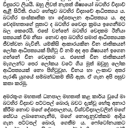
විදුසරට ලියයි. ඔහු ලීවත් නැතත් ශිෂ්‍යයෝ බටහිර විද්‍යාව්
ඇළී සිටිති. එයට හේතුව බටහිර විද්‍යාවේ ආධිපත්‍යය ය.
බටහිර සංස්කෘතික හා දේශපාලන ආධිපත්‍යය ය. අද
වෙදමහතාගේ පුතාට ද බටහිර වෛද්‍ය ක්‍රමය ඉගෙනීමට
බල කෙරෙයි. එසේ වන්නේ බටහිර වෙදකම ඊනියා
සත්‍යයක් වීම නිසා නොව අප බටහිර සමාජ ආධිපත්‍යයක
ජීවත්වන බැවිනි. යම්කිසි ආකාරයකින චීන ජාතිකයන්
ලෝක ආධිපත්‍යයක් පිහිටු වී නම් අද අප ශිෂ්‍යයන් ඉගෙන
ගන්නේ චීන වෙදකම ය. එහෙත් චීන ජාතිකයන්
මැගලන්ට පෙර ලෝකය වටේ ගිය මුත් ඔවුහු ලෝක
ආධිපත්‍යයක් නො පිහිටුවූහ. චීනය හා ලංකාව අතර
පැරණි යුගයේ සම්බන්ධකම් තිබී ඇත. ඒ ගැන අපි පසුව
කතා කරමු.
අමරතුංග මහතාත් ධනපාල මහතාත් කළ කාර්ය වූයේ මා
බටහිර විද්‍යාව පට්ටපල් බොරු බවට දැක්වූ හේතු අනාථ
කිරීම නොව මගේ දේශපාලනය, විශ්වවිද්‍යාලවලින් මගේ
සේවය ලබානොගැනීම, මගේ නොදැනුවත්කම ආදිය
ගැන පට්ටපල් බොරු ගෙතීම ය. ෆෝටෝනයකට