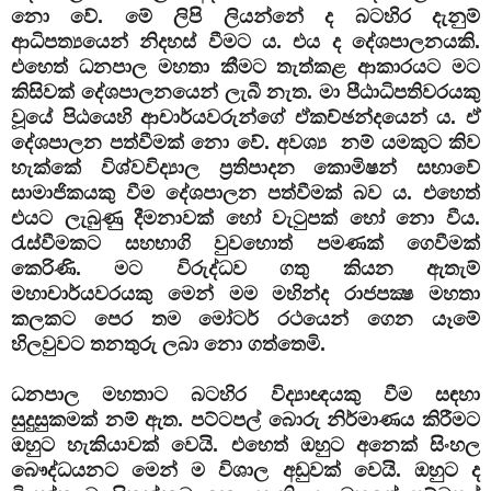
නො වේ. මේ ලිපි ලියන්නේ ද බටහිර දැනුම්
ආධිපත්‍යයෙන් නිදහස් වීමට ය. එය ද දේශපාලනයකි.
එහෙත් ධනපාල මහතා කීමට තැත්කළ ආකාරයට මට
කිසිවක් දේශපාලනයෙන් ලැබී නැත. මා පීඨාධිපතිවරයකු
වූයේ පිඨයෙහි ආචාර්යවරුන්ගේ ඒකච්ඡන්දයෙන් ය. ඒ
දේශපාලන පත්වීමක් නො වේ. අවශ්‍ය නම් යමකුට කිව
හැක්කේ විශ්වවිද්‍යාල ප්‍රතිපාදන කොමිෂන් සභාවේ
සාමාජිකයකු වීම දේශපාලන පත්වීමක් බව ය. එහෙත්
එයට ලැබුණු දීමනාවක් හෝ වැටුපක් හෝ නො වීය.
රැස්වීමකට සහභාගි වුවහොත් පමණක් ගෙවීමක්
කෙරිණි. මට විරුද්ධව ගතු කියන ඇතැම්
මහාචාර්යවරයකු මෙන් මම මහින්ද රාජපක්‍ෂ මහතා
කලකට පෙර තම මෝටර් රථයෙන් ගෙන යෑමේ
හිලවුවට තනතුරු ලබා නො ගත්තෙමි.
ධනපාල මහතාට බටහිර විද්‍යාඥයකු වීම සඳහා
සුදුසුකමක් නම් ඇත. පට්ටපල් බොරු නිර්මාණය කිරීමට
ඔහුට හැකියාවක් වෙයි. එහෙත් ඔහුට අනෙක් සිංහල
බෞද්ධයනට මෙන් ම විශාල අඩුවක් වෙයි. ඔහුට ද