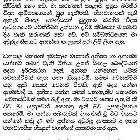
කිරීමක් නො වේ. මා කරන්නේ කාළාම සූත්‍රය බටහිර
විද්‍යා ආධිපත්‍යයෙන් මුදා ගැනීමකි. හීනමානයක් ඇති
ඇතැම් සිංහල බෞද්ධයන් බුදුදහම බටහිර විද්‍යා
ආධිපත්‍යයට යටකිරීමට උත්සාහ දැරීම කිසිසේත් ම සමාව
දිය හැකි කරුණක් නො වේ. මේ සම්බන්ධයෙන් මා
අවුරුදු තිහකට ආසන්න කාලයක් පුරා ලිපි ලියා ඇත.
ධනපාල මහතාත් අමරතුංග මහතාත් අනිත්‍ය හා අනාත්ම
යන්නට තමන් වැනි ඊනියා උගත් සිංහල බෞද්ධයන්
දෙන අර්ථකථන දෙති. අනිත්‍ය යන්නෙන් යමක්
වෙනස්වීමක් ගැන නො කියැවෙයි. යමක් වෙනස්වීම
යනු ඇති දෙයක් වෙනස් වීමකි. ඇති දෙය යන්න
ආත්මවාදී ය. අනිත්‍ය යන්න යමක් නොමැතිව කෙරෙන
වෙනස්වීමක් සමග බැඳී ඇත. මා වයසට ගොස් ඇතැයි කී
විට මා යනුවෙන් කෙනකු ඇති බව උපකල්පනය
කෙරෙයි. මා යන්න බොරුවක් මායාවක් වූ විට වයසට
යන්නේ කවු ද? මේ ප්‍රශ්නය අවුරුදු දහසකට ද ඉහත
මහාව්හාරික භික්‍ෂූන් වහන්සේ සාකච්ඡා කර ඇත.