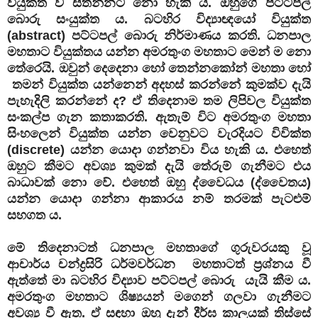
වියුක්ත ව සිතන්නට නො හැකි ය. ඔහුගේ පට්ටපල්
බොරු සංයුක්ත ය. බටහිර විද්‍යාඥයෝ වියුක්ත
(abstract) පට්ටපල් බොරු නිර්මාණය කරති. ධනපාල
මහතාට වියුක්තය යන්න අමරතුංග මහතාට මෙන් ම නො
තේරෙයි. ඔවුන් දෙදෙනා හෝ තෙන්නකෝන් මහතා හෝ
තමන් වියුක්ත යන්නෙන් අදහස් කරන්නේ කුමක්ව දැයි
පැහැදිලි කරන්නේ ද? ඒ තිදෙනාම තම ලිපිවල වියුක්ත
සංකල්ප ගැන කතාකරති. ඇතැම් විට අමරතුංග මහතා
සිංහලෙන් වියුක්ත යන්න වෙනුවට වැරදියට විවික්ත
(discrete) යන්න යොදා ගන්නවා විය හැකි ය. එහෙත්
ඔහුට කීමට අවශ්‍ය කුමක් දැයි තේරුම් ගැනීමට එය
බාධාවක් නො වේ. එහෙත් ඔහු ද්වෛධය (ද්වෛතය)
යන්න යොදා ගන්නා ආකාරය නම් තරමක් පැටළුම්
සහගත ය.
මේ තිදෙනාටත් ධනපාල මහතාගේ ගුරුවරයකු වූ
ආචාර්ය චන්ද්‍රසිරි ධර්මවර්ධන මහතාටත් ප්‍රශ්නය වී
ඇත්තේ මා බටහිර විද්‍යාව පට්ටපල් බොරු යැයි කීම ය.
අමරතුංග මහතාට ශිෂ්‍යයන් මගෙන් ගලවා ගැනීමට
අවශ්‍ය වී ඇත. ඒ සඳහා ඔහු දැන් දීර්ඝ කාලයක් තිස්සේ