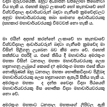
විද්‍යා ගුරුවරයෙකි. ඔහුට අධ්‍යාපන ඩිප්ලෝමා තිබෙනවා
විය හැකි ය. එහෙත් ඔහුට ලංකාවේ හෝ කැනඩාවේ හෝ
විශ්වවිද්‍යාල ආචාර්යවරුන් බඳවා ගැනීමේ ක්‍රමවේදවලට
අනුව මහාචාර්යවරයකු තබා සාමාන්‍ය ආචාර්යවරයකු
(සහකාර මහාචාර්යවරයකු) වීමටවත් නො හැකි ය.
මා එයින් අදහස් කරන්නේ ලංකාවේ හා කෑනඩාවේ
විශ්වවිද්‍යාල ආචාර්යවරුන් බඳවා ගැනීමේ ක්‍රමවේද මා
විසින් පිළිගනු ලැබෙන බව කීම නො වේ. එහෙත්
තත්ත්වය එපරිදි ය. එසේ තිබිය දී මහාචාර්ය අමරතුංග
මහතා විසින් ධනපාල මහතා මහාචර්යවරයකු ලෙස
හඳුනාගනු ලැබුයේ කෙසේ ද? අමරතුංග මහතා එසේ කියා
නොතිබුණත් ඔහු ධනපාල මහතා භෞතිකවිද්‍යාව පිළිබඳ
මහාචාර්යවරයකු ලෙස හඳුනාගෙන ඇතැයි සිතිය හැකි ය.
අමරතුංග මහතා ද දන්ත වෛද්‍ය විද්‍යා පීඨයෙහි
මහාචාර්යවරයකු මිස භෞතික විද්‍යා මහාචාර්යවරයකු
නො වේ.
අමරතුංග මහතාට ධනපාල මහතාගේ ලිපිවල ඇති