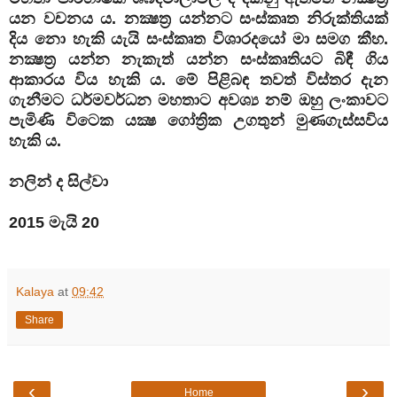
යන වචනය ය. නක්‍ෂත්‍ර යන්නට සංස්කෘත නිරුක්තියක්
දිය නො හැකි යැයි සංස්කෘත විශාරදයෝ මා සමග කීහ.
නක්‍ෂත්‍ර යන්න නැකැත් යන්න සංස්කෘතියට බිඳී ගිය
ආකාරය විය හැකි ය. මේ පිළිබඳ තවත් විස්තර දැන
ගැනීමට ධර්මවර්ධන මහතාට අවශ්‍ය නම් ඔහු ලංකාවට
පැමිණි විටෙක යක්‍ෂ ගෝත්‍රික උගතුන් මුණගැස්සවිය
හැකි ය.
නලින් ද සිල්වා
2015 මැයි 20
Kalaya
at
09:42
Share
‹
›
Home