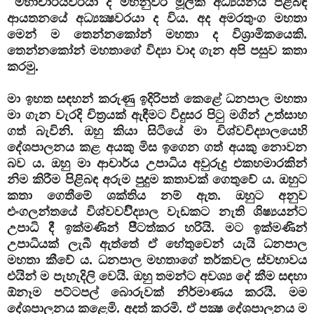
මහාචාර්යවරයා ද මහනුවර මූලික අධ්‍යයනය පිළිබඳ
ආයතනයේ අධ්‍යක්‍ෂවරයා ද විය. අද අමරතුංග මහතා
මෙන් ම තෙන්නකෝන් මහතා ද විශ්‍රාමිකයෙකි.
තෙන්නකෝන් මහතාගේ විද්‍යා වාද ගැන අපි පසුව කතා
කරමු.
මා ඉහත සඳහන් කරුණු ඉදිරිපත් කෙළේ ධනපාල මහතා
මා ගැන වැරදි චිත්‍රයක් ඇඳීමට විදුසර පිටු මගින් උත්සාහ
ගත් බැවිනි. ඔහු කියා සිටියේ මා විශ්වවිද්‍යාලයෙහි
දේශපාලනය කළ අයකු මිස ඉගෙන ගත් අයකු නොවන
බව ය. ඔහු මා ආචාර්ය උපාධිය අවුරුදු එකහමාරකින්
නිම කිරීම පිළිබඳ අරුම පුදුම කතාවක් ගෙතුවේ ය. ඔහුට
කතා ගෙතීමේ ශක්තිය නම් ඇත. ඔහුට අනුව
එංගලන්තයේ විශ්වවවිිද්‍යාල වැඩකට නැති ශිෂ්‍යයන්ට
උපාධි දී ඉක්මණින් පීිටත්කර හරියි. මට ඉක්මණින්
උපාධියක් ලැබී ඇත්තේ ඒ හේතුවෙන් යැයි ධනපාල
මහතා කීවේ ය. ධනපාල මහතාගේ තර්කවල ස්වභාවය
එයින් ම පැහැදිලි වෙයි. ඔහු තමන්ට අවශ්‍ය දේ කීම සඳහා
ඕනෑම පට්ටපල් බොරුවක් නිර්මාණය කරයි. මම
දේශපාලනය කළෙමි. අදත් කරමි. ඒ පක්‍ෂ දේශපාලනය ම