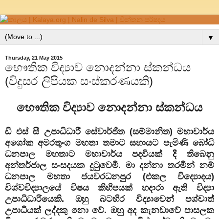
▼
Thursday, 21 May 2015
භෞතික විද්‍යාව නොදන්නා ස්කන්ධය
(විදුසර ලිපියක සංස්කරණයකි)
භෞතික විද්‍යාව නොදන්නා ස්කන්ධය
ඩී එස් සී උපාධිධාරී සේවාර්ජිත (සම්මානිත) මහාචාර්ය
අශෝක අමරතුංග මහතා තමාට සහායට පැමිණි බෝධි
ධනපාල මහතාට මහාචාර්ය පදවියක් දී තිබෙනු
අන්තර්ජාල සංසදයක දුටුවෙමි. මා දන්නා තරමින් නම්
ධනපාල මහතා ජයවරධනපුර (එකල විද්‍යොදය)
විශ්වවිද්‍යාලයේ විෂය කිහිපයක් හදාරා ඇති විද්‍යා
උපාධිධාරියෙකි. ඔහු බටහිර විද්‍යාවෙන් පශ්චාත්
උපාධියක් ලද්දකු නො වේ. ඔහු අද කැනඩාවේ පාසලක