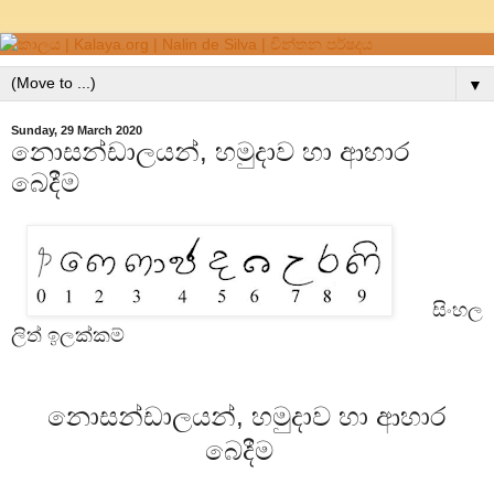
▼
Sunday, 29 March 2020
නොසන්ඩාලයන්, හමුදාව හා ආහාර
බෙදීම
සිංහල
ලිත් ඉලක්කම්
නොසන්ඩාලයන්, හමුදාව හා ආහාර
බෙදීම