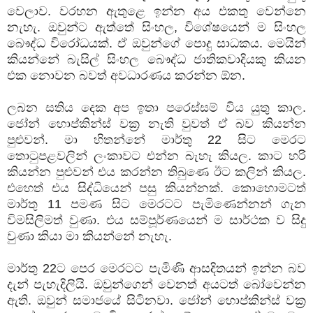
වෙලාව. වරහන ඇතුළෙ ඉන්න අය එකතු වෙන්නෙ
නැහැ. ඔවුන්ට ඇත්තේ සිංහල, විශේෂයෙන් ම සිංහල
බෞද්ධ විරෝධයක්. ඒ ඔවුන්ගේ පොදු සාධකය. මෙයින්
කියන්නේ බැසිල් සිංහල බෞද්ධ ජාතිකවාදියකු කියන
එක නොවන බවත් අවධාරණය කරන්න ඕන.
ලබන සතිය දෙක අප ඉතා පරෙස්සම් විය යුතු කාල.
ජෝන් හොප්කින්ස් වක්‍ර නැති වුවත් ඒ බව කියන්න
පුළුවන්. මා හිතන්නේ මාර්තු 22 සිට මෙරට
තොටුපළවලින් ලංකාවට එන්න බැහැ කියල. කාට හරි
කියන්න පුළුවන් එය කරන්න තිබුණෙ ඊට කලින් කියල.
එහෙත් එය සිද්ධියෙන් පසු කියන්නක්. කොහොමටත්
මාර්තු 11 පමණ සිට මෙරටට පැමිණෙන්නන් ගැන
විමසිලිමත් වුණා. එය සම්පූර්ණයෙන් ම සාර්ථක ව සිදු
වුණා කියා මා කියන්නේ නැහැ.
මාර්තු 22ට පෙර මෙරටට පැමිණි ආසදිතයන් ඉන්න බව
දැන් පැහැදිලියි. ඔවුන්ගෙන් වෙනත් අයටත් බෝවෙන්න
ඇති. ඔවුන් සමාජයේ සිටිනවා. ජෝන් හොප්කින්ස් වක්‍ර