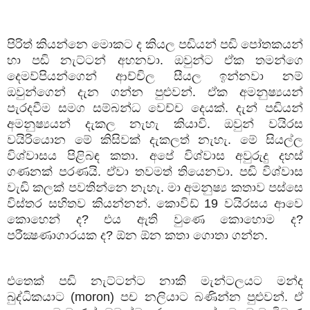
පිරිත් කියන්නෙ මොකට ද කියල පඬියන් පඬි පෝතකයන්
හා පඬි නැට්ටන් අහනවා. ඔවුන්ට ඒක තමන්ගෙ
දෙමව්පියන්ගෙන් ආච්චිල සීයල ඉන්නවා නම්
ඔවුන්ගෙන් දැන ගන්න පුළුවන්. ඒක අමනුෂ්‍යයන්
පැරදවීම සමග සම්බන්ධ වෙච්ච දෙයක්. දැන් පඬියන්
අමනුෂ්‍යයන් දැකල නැහැ කියාවි. ඔවුන් වයිරස
වයිරියොන මේ කිසිවක් දැකලත් නැහැ. මේ සියල්ල
විශ්වාසය පිළිබඳ කතා. අපේ විශ්වාස අවුරුදු දහස්
ගණනක් පරණයි. ඒවා තවමත් තියෙනවා. පඬි විශ්වාස
වැඩි කලක් පවතින්නෙ නැහැ. මා අමනුෂ්‍ය කතාව පස්සෙ
විස්තර සහිතව කියන්නන්. කොවිඩ් 19 වයිරසය ආවෙ
කොහෙන් ද? එය ඇති වුණෙ කොහොම ද?
පරීක්‍ෂණාගාරයක ද? ඕන ඕන කතා ගොතා ගන්න.
එතෙක් පඬි නැට්ටන්ට නාකි මැන්ටලයට මන්ද
බුද්ධිකයාට (moron) පච නලියාට බණින්න පුළුවන්. ඒ