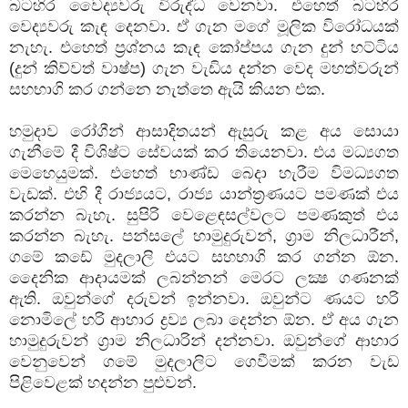
බටහිර වෛද්‍යවරු විරුද්ධ වෙනවා. එහෙත් බටහිර
වෙද්‍යවරු කැඳ දෙනවා. ඒ ගැන මගේ මූලික විරෝධයක්
නැහැ. එහෙත් ප්‍රශ්නය කැඳ කෝප්පය ගැන දුන් හට්ටිය
(දුන් කිව්වත් වාෂ්ප) ගැන වැඩිය දන්න වෙද මහත්වරුන්
සහභාගි කර ගන්නෙ නැත්තෙ ඇයි කියන එක.
හමුදාව රෝගීන් ආසාදිතයන් ඇසුරු කළ අය සොයා
ගැනීමේ දී විශිෂ්ට සේවයක් කර තියෙනවා. එය මධ්‍යගත
මෙහෙයුමක්. එහෙත් භාණ්ඩ බෙදා හැරීම විමධ්‍යගත
වැඩක්. එහි දී රාජ්‍යයට, රාජ්‍ය යාන්ත්‍රණයට පමණක් එය
කරන්න බැහැ. සුපිරි වෙළෙඳසල්වලට පමණකුත් එය
කරන්න බැහැ. පන්සලේ හාමුදුරුවන්, ග්‍රාම නිලධාරීන්,
ගමේ කඩේ මුදලාලි එයට සහභාගි කර ගන්න ඕන.
දෛනික ආදායමක් ලබන්නන් මෙරට ලක්‍ෂ ගණනක්
ඇති. ඔවුන්ගේ දරුවන් ඉන්නවා. ඔවුන්ට ණයට හරි
නොමිලේ හරි ආහාර ද්‍රව්‍ය ලබා දෙන්න ඕන. ඒ අය ගැන
හාමුදුරුවන් ග්‍රාම නිලධාරින් දන්නවා. ඔවුන්ගේ ආහාර
වෙනුවෙන් ගමේ මුදලාලිට ගෙවීමක් කරන වැඩ
පිළිවෙළක් හදන්න පුළුවන්.