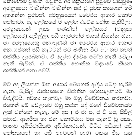
කොහොම වුණත් ඔවුන්ට අර ශක්‍රයාගේ පුටුවෙ වාඩිවුණ
අමනුෂ්‍යයා බණින්න බණින්න තර වූ පූවත කාගෙන් හරි
අහගන්න පුළුවන්. අමනුෂ්‍යයන් වෛරය ආහාර කොට
ගන්නවා. අද ලෝකයේ ම ලෝභ ද්වේෂ මෝහ පැතිරිලා.
අමනුෂ්‍යයන් ලක්‍ෂ ගණනින් ලෝකයට (මනුෂ්‍ය
ලෝකයට) ඇවිල්ලා. පඬි නැට්ටන්ට එකක් කියන්න ඕන.
මා අමනුෂ්‍යයකු නොවුණත් මා වෛරය ආහාර කොට
නොගත්තත් පඬි නැට්ටන් මට බණින විට මට තව තවත්
ශක්තිය ලැබෙනවා. ඒ ලෝභ ද්වේෂ මෝහ නැති වෙලා
නැති බැවින්. ඒ ශක්තිය භෞතික විද්‍යාවෙ කියන
ශක්තියක් නො වෙයි.
මට අද ලියන්න ඕන ආහාර බෙහෙත් ආදිය බෙදා හැරීම
ගැන. බැසිල් රාජපක්‍ෂගෙ විජාතික දේශපාලනයට මා
විරුද්ධයි. අවශ්‍ය තැන්වල මා ඔහු විවේචනය කරනවා.
එහෙත් මේ වෙලාවෙ ඔහු කරන දේ මගේ විවේචනයට
ලක් වන්නේ නැහැ. මේ අප ( එ ජා ප, ජ වි පෙ, සිවිල්
සමාජ, ආගමික හා ජන කොට්ඨාස මත පදනම් වූ පක්‍ෂ,
මානව අයිතිවාසිකම් අයිතිකාරයන්, විවිධ පඬියන් පඬි
පෝතකයන් හා පඬි නැට්ටන් හැර) එකතු විය යුතු