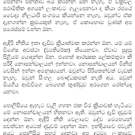
පෙන්නා ජනතාව බිය කරන්න ඕන නැහැ. ඒ වක්‍රවල
පරාමිතික අගයන් ලංකාවට ගැලපෙනවා ද කියා රජයේ
වෛද්‍ය නිලධාරි සංගමය කියන්නෙ නැහැ. ඔවුන්ට ඒක
දැනගන්න ක්‍රමයකුත් නැහැ. ඒ කොහොම වුණත් අප
පරෙස්සම් වන්න ඕන.
ඇඳිරි නීතිය ඉතා දැඩිව ක්‍රියාත්මක කරන්න ඕන. යම් යම්
විශේෂ අවස්ථා (ව්‍යතිරේක) තියෙනවා. ඒවාට සුදුසු
පිළියම් යොදන්න ඕන. එහෙත් ආරක්‍ෂක ලේකම්තුමා කී
පරිදි නොසන්ඩාලයන් ඉන්නවා. නොසන්ඩාලයන් මිනිස්
වෙසින් ඉන්න අමනුෂ්‍යයන්. ඔවුන්ට පිරිතෙන්වත් වැඩක්
නැහැ. ඔවුන් සිංහල බෞද්ධකමක් නැති අය. ඔවුන්
මියගිය ආච්චිගෙ බෙහෙත් තුණ්ඩුව අරගෙන රෝන්දෙ
යනවා.
පොලීසියෙ ඇහැට වැලි ගහන එක වීර ක්‍රියාවක් හැටියට
මේ නොසන්ඩාලයන් හිතනවා ඇති. ඔවුන්ට දැඩි දඬුවම්
දෙන්න ඕන. ඇඳිරි නීති වෙලාවෙ දේව මෙහෙයන්
පවත්වන අයටත් දඬුවම් දෙන්න ඕන. ඉන්දියාවෙ එවැනි
අයට පොලීසිය පහර දෙනවා අප දුටුවා. ලංකාවෙ