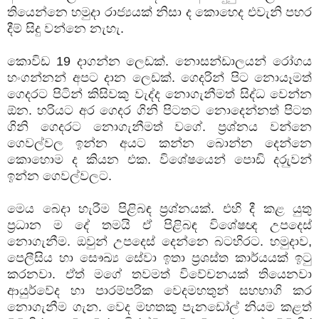
තියෙන්නෙ හමුදා රාජ්‍යයක් නිසා ද කොහෙද එවැනි පහර
දීම් සිදු වන්නෙ නැහැ.
කොවිඩ 19 දාගන්න ලෙඩක්. නොසන්ඩාලයන් රෝගය
හංගන්නන් අපට දාන ලෙඩක්. ගෙදරින් පිට නොයෑමත්
ගෙදරට පිටින් කිසිවකු වැද්ද නොගැනීමත් සිද්ධ වෙන්න
ඕන. හරියට අර ගෙදර ගිනි පිටතට නොදෙන්නත් පිටත
ගිනි ගෙදරට නොගැනීමත් වගේ. ප්‍රශ්නය වන්නෙ
ගෙවල්වල ඉන්න අයට කන්න බොන්න දෙන්නෙ
කොහොම ද කියන එක. විශේෂයෙන් පොඩි දරුුවන්
ඉන්න ගෙවල්වලට.
මෙය බෙදා හැරීම පිළිබඳ ප්‍රශ්නයක්. එහි දී කළ යුතු
ප්‍රධාන ම දේ තමයි ඒ පිළිබඳ විශේෂඥ උපදෙස්
නොගැනීම. ඔවුන් උපදෙස් දෙන්නෙ බටහිරට. හමුදාව,
පෙලීසිය හා සෞඛ්‍ය සේවා ඉතා ප්‍රශස්ත කාර්යයක් ඉටු
කරනවා. ඒත් මගේ තවමත් විවේචනයක් තියෙනවා
ආයුර්වේද හා පාරම්පරික වෙදමහතුන් සහභාගි කර
නොගැනීම ගැන. වෙද මහතකු පැනඩෝල් නියම කළත්