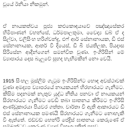
වූයේ ඊනියා නිකමුන්.
ඒ නායකත්වය පූජ්‍ය කළුකොඳයාවේ පඤ්ඤාසේකර
හිමිපාණන් වහන්සේ, ධර්මපාලතුමා, වෛද්‍ය ඩබ් ඒ ද
සිල්වා, වලිසිංහ හරිශ්චන්ද්‍ර, එෆ් ආර් සේනානායක, ඩී එස්
සේනානායක, ආතර් වී දියෙස්, ඩී බී ජයතිලක, පියදාස
සිරිසේන ආදීන්ගෙන් සමන්විත වුණා. ඉංගිරිසින් මේ
ව්‍යාපාරය දෙස බැලුවේ සුහද හැඟීමකින් නො වෙයි.
1915 සිංහල මුස්ලිම් ගැටුම ඉංගිරිසින්ට හොඳ අවස්ථාවක්
වුණා අමද්‍යප ව්‍යාපරයේ නායකයන් හිරභාරයට ගැනීමට.
කිසිම පදනමක් නැතුව යුද්ධ නීතිය පනවා ඒ නායකයන්
සිරභාරයට ගැනීමට වෙඩි තබා ඝාතනය කිරීමට ඉංගිරිසි
ආණ්ඩුකාරයා පියවර ගත්තා. වාර්තා වී ඇති ආකාරයට ඩී
එස් සේනානායක පමණයි සිරභාරයට ගැනීමට නොහැකි
වී ඇත්තේ. එඩ්වඩ් හෙන්රි පේද්‍රිස් ඝාතනය කෙරුණේ ඒ
සම්බන්ධව කෙරුණු ව්‍යාජ විභාගයකින් පසුව.