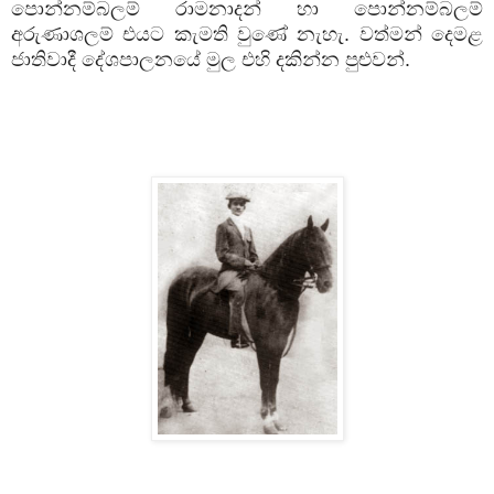
පොන්නම්බලම් රාමනාදන් හා පොන්නම්බලම්
අරුණාශලම් එයට කැමති වුණේ නැහැ. වත්මන් දෙමළ
ජාතිවාදී දේශපාලනයේ මුල එහි දකින්න පුළුවන්.