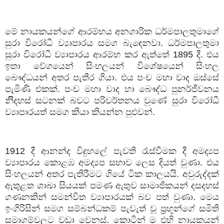
මේ නායකයන්ගේ ආරම්භය අනගාරික ධර්මපාලතුමාගේ
සුරා විරෝධී ව්‍යාපාරය සමග බැඳෙනවා. ධර්මපාලතුමා
සුරා විරෝධී ව්‍යාපාරය ආරම්භ කර ඇත්තේ 1895 දී. එය
ඉතා වේගයෙන් සිංහලයන් විශේෂයෙන් සිංහල
බෞද්ධයන් අතර පැතීර ගියා. එය පංච මහා වාද ඔස්සේ
පැමිණි එකක්. පංච මහා වාද හා බෞද්ධ පුනර්ජීවනය
නිිදහස් සටනක් බවට පරිවර්තනය වුණේ සුරා විරෝධී
ව්‍යාපාරයත් සමග කියා කියන්න පුළුවන්.
1912 දී ආනන්ද විදුහලේ පැවති රැස්වීමක දී අමද්‍යප
ව්‍යාපාරය කොළඹ අමද්‍යප සභාව ලෙස දියත් වුණා. එය
සිංහලයන් අතර පැතිරීමට ගියේ ටික කාලයයි. අවුරුද්දක්
ඇතුළත ශාඛා සියයක් පමණ ඇතුව සාමාජිකයන් දසදහස්
ගණනකින් සමන්විත ව්‍යාපාරයක් බව පත් වුණා. මෙය
ඉංගිරිසින් සමග සම්බන්ධකම් පැවැත් වූ ප්‍රභූන්ගේ සමිති
සමාගම්වලට වඩා වෙනස්. කොටින් ම එහි නායකයන්