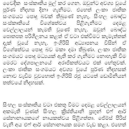
වෛදීක සංස්කෘතිය මුල් කර ගෙන. ඔවුන්ට අවශ්‍ය වූයේ
පූර්ණ නිදහස දිනා ගැනීමට. එහෙත් ලංකා ජාතික
සංගමයට පොදු බවක් තිබුණේ නැහැ. සිංහල බෞද්ධ
සංස්කෘතියේ විශේෂත්වය පිළිගැනීමට දෙමළ
වෙල්ලාලයන් කැමති වුණේ නැහැ. ඔවුන් බෞද්ධ
පොතපත පරිශීලනය කළත් ඒ වටා එක්වීමට කැමැත්තක්
දැක් වූයේ නැහැ. ඉංගිරිසි අධ්‍යාපනය විසින් ඒ
විශේෂත්වය පොදු බව මකා දමා තිබුණා. ලංකා ජාතික
සංගමයට පොදු මධ්‍යයක් ඇති කර ගැනීමට නොහැකි වීම
මෙරට දේශපාලනයේ අරාජිකත්වයට එක් හේතුවක්.
ලංකා ජාතික සංගමයට අවශ්‍ය වූයේ පූර්ණ නිදහසක්
නොව වැඩිම වුවහොත් ඉංගිරිසි රජු යටතේ ඩොමීනියන්
තත්වයේ නිදහසක්.
සිංහල සංස්කෘතිය වටා එකතු වීමට දෙමළ වෙල්ලාලයන්
අකමැති වුණත් සිංහල ක්‍රිස්තියානි ප්‍රභූන් එෆ් ආර්
සේනානායකගේ නායකත්වය පිළිගත්තා. ජේම්ස් පීරිස්
වැනි අය එෆ් ආර් සේනානායක සමග වැඩ කළා. එහෙත්