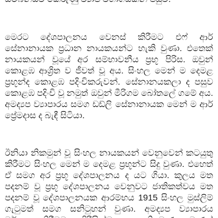
මෙරට දේශපාලනය වෙනස් කිරීමට එෆ් ආර්
සේනානායක ප්‍රධාන නායකයන්ට හැකි වුණා. එතෙක්
නායකයන් වූයේ අර සම්භාවනීය ප්‍රභූ පිරිස. ඔවුන්
කොළඹ ආශ්‍රිත ව ජීවත් වූ අය. සිංහල මෙන් ම දෙමළ
ප්‍රභූන්ද කොළඹ පදිංචිකරුවන්. සේනානයකලා ද පසුව
කොළඹ පදිංචි වූ නමුත් ඔවුන් මීරිගම බෝතලේ ගමේ අය.
අමද්‍යප ව්‍යාපාරය සමග ඩඩ්ලි සේනානායක මෙන් ම ආර්
ප්‍රේමදාස ද බැඳී සිටියා.
ඊනියා නිකමුන් වූ සිංහල නායකයන් වෙනුවෙන් කටයුතු
කිරීමට සිංහල මෙන් ම දෙමළ ප්‍රභූන්ට සිදු වුණා. එහෙත්
ඒ සමග අර ප්‍රභූ දේශපාලනය ද යට ගියා. කුලය මත
පදනම් වූ ප්‍රභූ දේශපාලනය වෙනුවට ජාතිකත්වය මත
පදනම් වූ දේශපාලනයක ආරම්භය 1915 සිංහල මුස්ලිම්
ගැටුමත් සමග සනිටුහන් වුණා. අමද්‍යප ව්‍යාපාරය