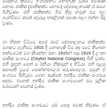
මර්දනය කිරීමට ඉංගිරිසින්ට නොහැකි වුණා පමණක්
නොව ජාතික (ජාතිකත්ව නොව) දේශපාලනයක් ඒ සමග
බිහිවුණා. එහි ජාතිකත්ව බීජ තිබූ නමුත් එය ඵල
ගැන්වීමට තවත් අවුරුදු හතළිහක් පමණ බලා ඉන්න සිදු
වුණා.
මා හිතන විධියට අපේ රටේ දේශපාලනය ජාතිකත්ව
මගකට ගැනීමට 1915 දී නොහැකි වීම අද රටේ තිබෙන
තත්වයටත් වග කියන්න ඕන. 1915න් පසු 1919 දී ලංකා
ජාතික සංගමය (Ceylon National Congress) බිහි වුණා.
එහි ප්‍රභූන් මෙන් ම ඊනියා නිකමුන් ද හිටියා. එහි පළමු
සභාපති වූයේ පොන්නම්බලම් අරුණාශලම්. ඔවුන් ඒ
සංගමය පිහිටුවා ගෙන ඇත්තේ ඉන්දීය ජාතික සංගමය
අනුව. එහෙත් ඉන්දීය ජාතික සංගමයෙන් එය මූලික
වශයෙන් වෙනස් වුණා.
ඉන්දීය ජාතික සංගමයට යම් පොදු බවක් තිබුණා. ඒ