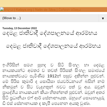
▼
Tuesday, 13 December 2022
දෙමළ ජාතිවාදී දේශපාලනයේ ආරම්භය
දෙමළ ජාතිවාදී දේශපාලනයේ ආරම්භය
ඉංගිරිසින් සමග සුහද ව සිටි සිංහල හා දෙමළ
නායකයන්ට අමතර ව තවත් පිරිසක් සිංහල සමාජයේ
නායකත්වයට පැමීණීම 1912න් පසුව දකින්න පුළුවන්.
මේ පිරිස කුමාරි ද සොයිසා ජයවර්ධනගේ බසින් නම්
නිකමුන් ව සිට වැදගතුන් බවට පත් වූ අය. ඔවුන්
ප්‍රාදේශීය නායකයන් කියා හිතන්නත් පුළුවන්. ඔවුන් අතර
සිටි ප්‍රධානියා එෆ් ආර් සේනානායක. ඔහුගේ සොහොයුරු
ඩී එස් සේනානායක ද කැපී පෙනෙන අයකු වුණා.