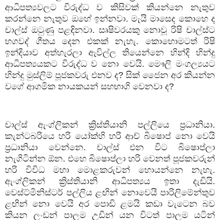
ආධිපත්‍යවලට
විරුද්ධ
ව
කිසිවක්
කියන්නෙ
නැතුව
කරන්නෙ
නැතුව
ඔහේ
ඉන්නවා
.
මැයි
මාසෙද
කොහෙ
ද
චාල්ස්
ඔටුණු
පළඳිනවා
.
සෘෂිවරයකු
නොවූ
රිෂි
චාල්ස්ට
භගවද්
ගීතය
දෙන
එකක්
නැහැ
.
කොහොමටත්
රිෂි
ඉන්දියාව
අත්හැරලා
ඇවිල්ල
තියෙන්නෙ
හින්දි
හින්දු
ආධිපත්‍යයකට
විරුද්ධ
ව
නො
වෙයි
.
මෞලි
මංගල්‍යයට
හින්දු
මුස්ලිම්
පූජකවරු
එනව
ද
?
සික්
ජෛන
අර
කියන්න
වගේ
ආගමික
නායකයන්
සහභාගි
වෙනවා
ද
?
චාල්ස්
ඇංග්ලිකන්
ක්‍රිස්තියානි
පල්ලියෙ
ප්‍රධානියා
.
කැන්ටබරියෙ
හරි
යෝක්හි
හරි
ආච්
බිෂොප්
නො
වෙයි
ප්‍රධානියා
වෙන්නෙ
.
චාල්ස්
එන
විට
බිෂොප්ලා
නැගිටින්න
ඕන
.
එහෙ
බිෂොප්ලා
හරි
වෙනත්
පූජකවරුන්
හරි
විවිධ
මහා
මොළකරුවන්
හොයන්නෙ
නැහැ
.
ඇංග්ලිකන්
ක්‍රිස්තියානි
ආධිපත්‍යය
ඉතා
දැඩියි
.
වෙස්ට්මිනිස්ටර්
පල්ලිය
ළඟින්
නොවෙයි
පාරිලිමේන්තුව
ළඟින්
නො
වෙයි
අර
පොඩි
ළමයි
කඩා
වැටෙන
බව
කියන
ලංඩන්
පාලම
උඩින්
යන
විටත්
පාලම
යටින්