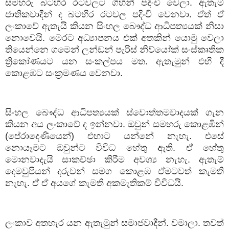
සමහරු
බටහිර
රටවලට
ගිහින්
පදිංචි
වෙලා
.
ඇතැම්
ජාතිකවාදීන්
ද
බටහිර
රටවල
පදිංචි
වෙනවා
.
ඒත්
ඒ
ලංකාවේ
ඇතැයි
කියන
සිංහල
බෞද්ධ
ආධිපත්‍යයක්
නිසා
නොවෙයි
.
මෙරට
අධ්‍යාපනය
එක්
අතකින්
යොමු
වෙලා
තියෙන්නෙ
ගමෙන්
ලන්ඩන්
පැරිස්
නිව්යෝක්
සංස්කෘතික
ත්‍රිකෝණයට
යන
සංකල්පය
මත
.
ඇතැමුන්
එහි
දී
කොළඹට
සංක්‍රමණය
වෙනවා
.
සිංහල
බෞද්ධ
ආධිපත්‍යයක්
ස්වොත්තමවාදයක්
ගැන
කියන
අය
ලංකාවේ
ද
ඉන්නවා
.
ඔවුන්
සමහරු
කොළඹින්
(
පේරාදෙණියෙන්
)
එහාට
යන්නේ
නැහැ
.
එසේ
නොයෑමට
ඔවුන්ට
විවිධ
හේතු
ඇති
.
ඒ
හේතු
මොනවාදැයි
සාකච්ඡා
කිරීම
අවශ්‍ය
නැහැ
.
ඇතැම්
දෙමවුපියන්
දරුවන්
සමග
කොළඹ
ඒමටවත්
කැමති
නැහැ
.
ඒ
ඒ
අයගේ
කැමති
අකමැතිකම්
විවිධයි
.
ලංකාව
අතහැර
යන
ඇතැමුන්
සමාජවාදීන්
.
වමාලා
.
තවත්