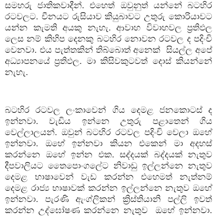
සමහරු
ජාතිකවාදීන්
.
එහෙත්
ඔවුනුත්
යන්නේ
බටහිර
රටවලට
.
චීනයට
රුසියාව
කියුබාවට
උතුරු
කොරියාවට
යන්න
කැමති
අයකු
නැහැ
.
ආවාහ
විවාහවල
ප්‍රතිඵල
ලෙස
නම්
කිහිප
දෙනකු
බටහිර
නොවන
රටවල
ද
පදිංචි
වෙනවා
.
එය
පැත්තකින්
තිබ්බොත්
අනෙක්
සියල්ල
අපේ
අධ්‍යාපනයේ
ප්‍රතිඵල
.
මා
කිසිවකුටවත්
දොස්
කියන්නේ
නැහැ
.
බටහිර
රටවල
ලංකාවෙන්
ගිය
දෙමළ
ජනකොටස්
ද
ඉන්නවා
.
වැඩිය
ඉන්නෙ
උතුරු
පළාතෙන්
ගිය
වෙල්ලාලයන්
.
ඔවුන්
බටහිර
රටවල
පදිංචි
වෙලා
ඔහේ
ඉන්නවා
.
ඔහේ
ඉන්නවා
කියන
එකෙන්
මා
අදහස්
කරන්නෙ
ඔහේ
ඉන්න
එක
.
සද්දයක්
බද්දයක්
නැතුව
දීපවාලියට
තෛපොංගලේට
නිවාඩු
ඉල්ලන්නෙ
නැතුව
දෙමළ
භාෂාවෙන්
වැඩ
කරන්න
එහෙමත්
නැත්නම්
දෙමළ
රාජ්‍ය
භාෂාවක්
කරන්න
ඉල්ලන්නෙ
නැතුව
ඔහේ
ඉන්නවා
.
පැරණි
ඇංග්ලිකන්
ක්‍රිස්තියානි
පල්ලි
ඉවත්
කරන්න
උද්ඝෝෂණ
කරන්නෙ
නැතුව
ඔහේ
ඉන්නවා.