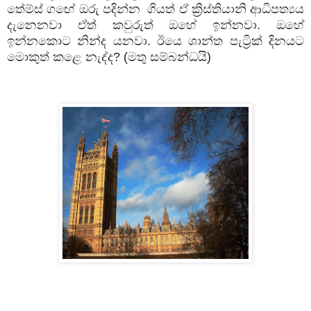
තේම්ස්
ගඟේ
ඔරු
පදින්න
ගියත්
ඒ
ක්‍රිස්තියානි
ආධිපත්‍යය
දැනෙනවා
ඒත්
කවුරුත්
ඔහේ
ඉන්නවා
.
ඔහේ
ඉන්නකොට
නින්ද
යනවා
.
ඊයෙ
ශාන්ත
පැට්‍රික්
දිනයට
මොකුත්
කළෙ
නැද්ද
? (
මතු
සම්බන්ධයි
)