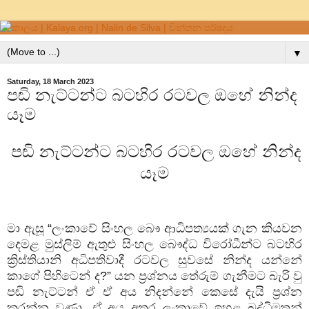
▼
Saturday, 18 March 2023
පඬි නැට්ටන්ට බටහිර රටවල ඔහේ නින්ද
යෑම
පඬි නැට්ටන්ට බටහිර
රටවල
ඔහේ
නින්ද
යෑම
මා
ඇසූ
“
ලංකාවේ
සිංහල
බෞ
ආධිපත්‍යයක්
ගැන
කියවන
දෙමළ
මුස්ලිම්
ඇතුළු
සිංහල
බෞද්ධ
විරෝධීන්ට
බටහිර
ක්‍රිස්තියානි
අධිපතිවාදී
රටවල
සුවසේ
නින්ද
යන්නේ
කාගේ
පිහිටෙන්
ද
?”
යන
ප්‍රශ්නය
තේරුම්
ගැනීමට
බැරි
වු
පඬි
නැට්ටන්
ඒ
ඒ
අය
නිදන්නේ
කෙසේ
දැයි
ප්‍රශ්න
කරන්න
වුණා
.
ඒ
අය
අතර
ලංකාවේ
ඉහළ
බුද්ධිමතුන්