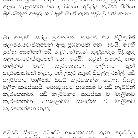
ලෙස
සැලකෙන
අය
ද
සිටියා
.
අවුරුදු
හැටක්
ඊනියා
බුද්ධිමතුන්
ඇසුරු
කර
ඇති
මා
ඒ
ගැන
පුදුම
වුණේ
නැහැ
.
මා
ඇසුවේ
සරල
ප්‍රශ්නයක්
.
එහෙත්
එය
පිළිතුරක්
බලාපොරොත්තුවෙන්
ඇසූ
ප්‍රශ්නයක්
නො
වෙයි
.
මෙහි
ප්‍රශ්න
අසන්නේ
පඬි
නැට්ටන්ගෙන්
කුණුහරුප
පිළිතුරු
බලාපොරොත්තුවෙන්
නො
වෙයි
.
ඔවුන්
සමහරු
තාම
මාලිමාව
වටේ
කැරකෙනවා
.
මාලිමාව
දැන්
කැරකෙන්නේ
නැහැ
.
එහි
උතුර
දකුණ
සියල්ල
රනිල්
.
පඬි
නැට්ටන්ට
මාලිමාව
වටේ
කැරකෙන්න
වෙලා
.
සියලු
චලිත
සාපේක්‍ෂයි
.
පොළොවට
සාපේක්‍ෂ
ව
පඬි
නැට්ටන්
කැරකෙනවා
.
පඬි
නැට්ටන්ට
සාපේක්‍ෂ
ව
මාලිමාව
කැරකෙනවා
.
පොළොවට
සාපේක්‍ෂ
ව
මාලිමාව
කැරකෙන්නෙ
නැහැ
.
මෙරට
සිංහල
බෞද්ධ
ආධිපත්‍යයක්
ගැන
දොඩවපු