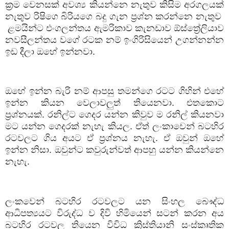
ක්‍රම වෙනසක් අවශ්‍ය කියන්නෙ නැතුව කිසිම අරගලයක්
නැතුව රිෂිගෙ බිරියගෙ බදු ගැන ප්‍රශ්න කරන්නෙ නැතුව
ළමයින්ට
එංගලන්තය
ඇමරිකාව
කැනඩාව
ඕස්ත්‍රේලියාව
නවසීලන්තය
වගේ
රටක
නම්
ඉංගිරිසියෙන්
උගන්නන්න
ඉඩ
දීලා
ඔහේ
ඉන්නවා
.
ඔහේ
ඉන්න
බැරි
නම්
ආපසු
තමන්ගෙ
රටට
ගිහින්
එහේ
ඉන්න
කියන
වෙලාවලුත්
තියෙනවා
.
එතකොට
ප්‍රශ්නයක්
.
රනිල්ට
ගෙදර
යන්න
කිවුව
ම
රනිල්
කියනවා
මට
යන්න
ගෙදරක්
නැහැ
කියල
.
ඒත්
ලංකාවෙන්
බටහිර
රටවලට
ගිය
අයට
ඒ
ප්‍රශ්නය
නැහැ
.
ඒ
ඔවුන්
ඔහේ
ඉන්න
නිසා
.
ඔවුන්ට
කවුරුන්වත්
ආපහු
යන්න
කියන්නෙ
නැහැ
.
ලංකවෙන්
බටහිර
රටවලට
යන
සිංහල
බෞද්ධ
ආධිපත්‍යයට
විරුද්ධ
ව
දිවි
හිමියෙන්
සටන්
කරන
අය
බටහිර
රටවල
තියෙන
විවිධ
ක්‍රිස්තියානි
සංස්කෘතික