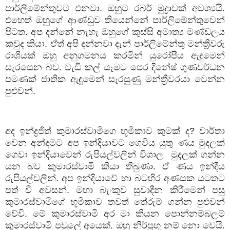
පාර්ලිමේන්තුවට
එනවා
.
ඔහුට
රබර්
මුද්‍රාවක්
අවශ්‍යයි
.
එහෙත්
ඔහුගේ
ආණ්ඩුව
තියෙන්නේ
පාර්ලිමේන්තුවෙන්
පිටත
.
අප
දන්නේ
නැහැ
ඔහුගේ
කුස්සි
අමාත්‍ය
මණ්ඩලය
කවුද
කියා
.
ඒත්
අපි
දන්නවා
දැන්
පාර්ලිමේන්තු
මන්ත්‍රීවරු
රාශියක්
ඔහු
අනුගමනය
කරමින්
යුරෝපීය
ඇඳුමෙන්
සැරසෙන
බව
.
වැඩි
කල්
යෑමට
පෙර
දිනේෂ්
ගුණවර්ධන
පමණක්
ජාතික
ඇඳුමෙන්
සෑරසුණු
මන්ත්‍රීවරයා
වෙන්න
පුළුවන්
.
අද
ඉන්ද්‍රජිත්
කුමාරස්වාමිගෙ
භූමිකාව
කුමක්
ද
?
වාර්තා
වෙන
අන්දමට
අප
ඉන්දියාවට
ගෙවිය
යුතු
ණය
මුදලක්
ගෙවා
ඉන්දියාවෙන්
රුපියල්වලින්
විශාල
මුදලක්
ගන්න
යන
බව
කුමාරස්වාමි
කියා
තිබුණා
.
ඒ
ණය
ඉන්දීය
රුපියල්වලින්
.
අප
ඉන්දියාවේ
හා
බටහිර
අණසක
යටතට
පත්
වී
අවසන්
.
මහා
බැංකුව
සුවාදීන
කිරීමෙන්
පසු
කුමාරස්වාමිගේ
භූමිකාව
තවත්
තේරුම්
ගන්න
පුළුවන්
වේවි
.
මේ
කුමාරස්වාමි
අර
මා
කියන
පොන්නම්බලම්
කුමාරස්වාමි
පවුලේ
අයෙක්
.
ඔහු
නිර්ප්‍රභූ
නම්
නො
වෙයි
.