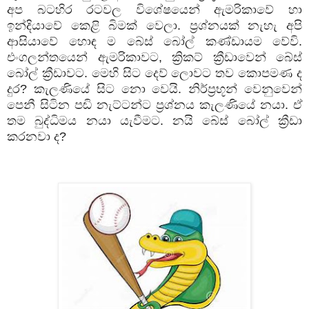
අප
බටහිර
රටවල
විශේෂයෙන්
ඇමරිකාවේ
හා
ඉන්දියාවේ
කෙළි
බිමක්
වෙලා
.
ප්‍රශ්නයක්
නැහැ
අපි
ආසියාවේ
හොඳ
ම
බේස්
බෝල්
කණ්ඩායම
වේවි
.
එංගලන්තයෙන්
ඇමරිකාවට
,
ක්‍රිකට්
ක්‍රීඩාවෙන්
බේස්
බෝල්
ක්‍රීඩාවට
.
මෙහි
සිට
දෙව්
ලොවට
තව
කොපමණ
ද
දුර
?
කැලණියේ
සිට
නො
වෙයි
.
නිර්ප්‍රභූන්
වෙනුවෙන්
පෙනී
සිටින
පඬි
නැට්ටන්ට
ප්‍රශ්නය
කැලණියේ
නයා
.
ඒ
තම
බුද්ධිමය
නයා
යැවීමට
.
නයි
බේස්
බෝල්
ක්‍රීඩා
කරනවා
ද
?