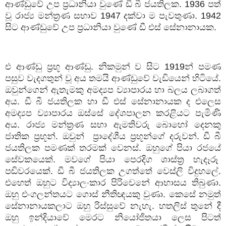
ආණ්ඩුවේ
උප
ප්‍රධානියා
වුණේ
ඩී
බී
ජයතිලක
. 1936
පත්
වූ
රාජ්‍ය
මන්ත්‍රණ
සභාව
1947
දක්වා
ම
පැවතුණා
. 1942
සිට
ආණ්ඩුවේ
උප
ප්‍රධානියා
වුණේ
ඩී
එස්
සේනානායක
.
එ
ආණ්ඩු
ප්‍රභූ
ආණ්ඩු
.
නිකමුන්
ව
සිට
1919
න්
පමණ
පසුව
වැදගතුන්
වූ
අය
තමයි
ආණ්ඩුවේ
වැඩියෙන්
හිටියේ
.
ඔවුන්ගෙන්
ඇතැමකු
අමද්‍යප
ව්‍යාපාරය
හා
බලය
ලබාගත්
අය
.
ඩී
බී
ජයතිලක
හා
ඩී
එස්
සේනානායක
ද
එලෙස
අමද්‍යප
ව්‍යාපාරය
ඔස්සේ
දේශපාලන
කරළියට
පැමිණි
අය
.
රාජ්‍ය
මන්ත්‍රණ
සභා
ඇමතිවරු
බොහෝ
දෙනකු
ජාතික
ප්‍රභූන්
.
ඔවුන්
ප්‍රාදේශීය
ප්‍රභූන්ගේ
දරුවන්
.
ඩී
බී
ජයතිලක
පමණක්
තරමක්
වෙනස්
.
ඔහුගේ
පියා
රජයේ
සේවකයෙක්
.
මවගේ
පියා
පෙරදිග
ශාස්ත්‍ර
හැදෑරූ
පඬිවරයෙක්
.
ඩී
බී
ජයතිලක
උගත්තේ
වෙස්ලි
විදුහලේ
.
එහෙත්
ඔහුට
විද්‍යාලංකාර
පිරිවෙනේ
ආභාසය
තිබුණා
.
ඔහු
එංගලන්තයට
ගොස්
නීතිඥයකු
වුණා
.
කෙසේ
නමුත්
සේනානායකලාට
ඔහු
රිස්සුවේ
නැහැ
.
හතලිස්
තුනේ
දී
ඔහු
ඉන්දියාවේ
මෙරට
නියෝජිතයා
ලෙස
පිටත්