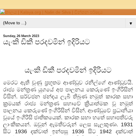
▼
Sunday, 26 March 2023
යැංකි ඩිකී පරදවමින් ඉදිරියට
යැංකි
ඩිකී
පරදවමින්
ඉදිරියට
මෙරට
ඇති
චුණු
ප්‍රභූතම
ආණ්ඩුව
රනිල්ගේ
ආණ්ඩුවයි
.
රාජ්‍ය
මන්ත්‍රණ
යුගයේ
අප
පාලනය
කෙරුණේ
ඉංගිරිසින්
විසින්
.
සර්වජන
ඡන්දය
ලැබී
තිබුණ
නමුත්
කාරක
සභා
ක්‍රමයක්
රාජ්‍ය
මන්ත්‍රණ
සභාවේ
ක්‍රියාත්මක
වූ
නමුත්
පාලනය
කෙරුණේ
ඉංගිරිසින්
විසින්
.
ආණ්ඩුවේ
ප්‍රධානියා
වූයේ
ඉංගිරිසි
ජාතිකයෙක්
.
කාරක
සභා
හතේ
සභාපතිවරූ
ලාංකිකයන්
.
ඔවුන්
ඇමතිවරුන්
ලෙස
සැලකුණා
. 1931
සිට
1936
දක්වාත්
ඉන්පසු
1936
සිට
1942
දක්චාත්