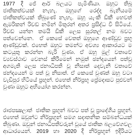
1977
දී
ජේ
ආර්
බලයට
පැමිණියා
.
ඔහුට
තිබූ
ජාතිකත්වයක්
නැහැ
.
ඔහුගේ
රෙද්ද
බැනියමේ
ජාතිකත්වයක්
තිබුණේ
නැහැ
.
ඔහු
යැංකි
ඩිකී
හෙවත්
ඇමරිකන්
රිචඩ්
නමින්
මිතුරන්
අතර
ප්‍රසිද්ධ
වී
සිටියේ
.
රිචඩ්
යන්න
තමයි
ඩිකී
ලෙස
සුරතල්
නම
බවට
පත්වෙන්නෙ
.
ඒ
කෙසේ
වෙතත්
ඔහුගෙ
ආණ්ඩුව
ප්‍රභූ
ආණ්ඩුවක්
.
එහෙත්
ඔහුට
තමන්ට
අවශ්‍ය
ආකාරයට
ම
කටයුතු
කරන්න
බැරි
වුණා
.
ඒ
ඔහු
මුල්
වතාවේ
ව්‍යවස්ථාව
වෙනස්
කිරීමෙන්
නමුත්
ඡන්දයෙන්
පත්වූ
අගමැති
ලෙස
ජනාධිපති
වූ
නිසාත්
දෙවැනි
වතාවේ
ඡන්දයෙන්
ම
පත්
වූ
නිසාත්
.
ඒ
කෙසේ
වුණත්
ඔහු
වටා
වැඩිපුර
හිටියේ
ප්‍රභූන්
.
එහෙත්
නිර්ප්‍රභූ
ප්‍රේමදාසට
පුළුවන්
වුණා
ඔහුට
අභියෝග
කරන්න
.
රාජපක්‍ෂලාත්
ජාතික
ප්‍රභූන්
බවට
පත්
වූ
ප්‍රාදේශීය
ප්‍රභූන්
.
එහෙත්
ඔවුන්ට
නිර්ප්‍රභූන්
සමග
සදාතනික
සම්බන්ධයක්
තිබුණා
.
ඔවුන්
ජනාධිපතිවරුන්
වූයේ
ජාතික
බලවේගවල
ආධාරයෙන්
. 2019
හා
2020
දී
නිර්ප්‍රභූන්
ඉදිරියට