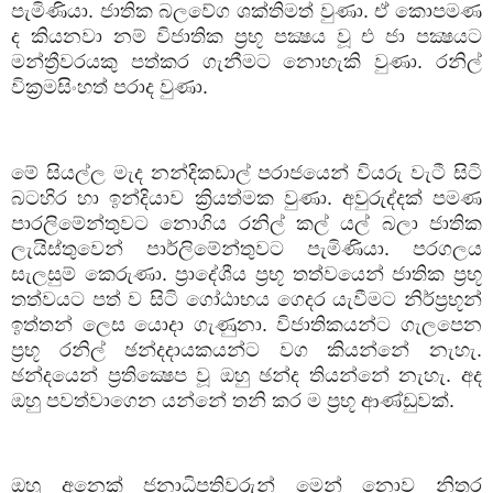
පැමිණියා
.
ජාතික
බලවේග
ශක්තිමත්
වුණා
.
ඒ
කොපමණ
ද
කියනවා
නම්
විජාතික
ප්‍රභූ
පක්‍ෂය
වූ
එ
ජා
පක්‍ෂයට
මන්ත්‍රීවරයකු
පත්කර
ගැනීමට
නොහැකි
වුණා
.
රනිල්
වික්‍රමසිංහත්
පරාද
වුණා
.
මේ
සියල්ල
මැද
නන්දිකඩාල්
පරාජයෙන්
වියරු
වැටී
සිටි
බටහිර
හා
ඉන්දියාව
ක්‍රියත්මක
වුණා
.
අවුරුද්දක්
පමණ
පාරලිමේන්තුවට
නොගිය
රනිල්
කල්
යල්
බලා
ජාතික
ලැයිස්තුවෙන්
පාර්ලිමේන්තුවට
පැමිණියා
.
පරගලය
සැලසුම්
කෙරුණා
.
ප්‍රාදේශීය
ප්‍රභූ
තත්වයෙන්
ජාතික
ප්‍රභූ
තත්වයට
පත්
ව
සිටි
ගෝඨාභය
ගෙදර
යැවීමට
නිර්ප්‍රභූන්
ඉත්තන්
ලෙස
යොදා
ගැණුනා
.
විජාතිකයන්ට
ගැලපෙන
ප්‍රභූ
රනිල්
ඡන්දදායකයන්ට
වග
කියන්නේ
නැහැ
.
ඡන්දයෙන්
ප්‍රතික්‍ෂෙප
වූ
ඔහු
ඡන්ද
තියන්නේ
නැහැ
.
අද
ඔහු
පවත්වාගෙන
යන්නේ
තනි
කර
ම
ප්‍රභූ
ආණ්ඩුවක්
.
ඔහු
අනෙක්
ජනාධිපතිවරුන්
මෙන්
නොව
නිතර