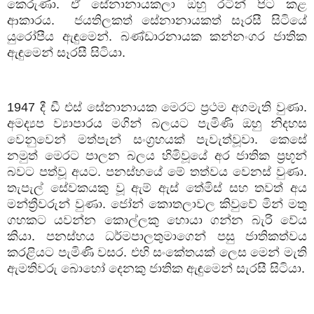
කෙරුණා
.
ඒ
සේනානායකලා
ඔහු
රටින්
පිට
කළ
ආකාරය
.
ජයතිලකත්
සේනානායකත්
සෑරසී
සිටියේ
යුරෝපීය
ඇඳුමෙන්
.
බණ්ඩාරනායක
කන්නංගර
ජාතික
ඇඳුමෙන්
සෑරසී
සිටියා
.
1947
දී
ඩී
එස්
සේනානායක
මෙරට
ප්‍රථම
අගමැති
වුණා
.
අමද්‍යප
ව්‍යාපාරය
මගින්
බලයට
පැමිණි
ඔහු
නිදහස
වෙනුවෙන්
මත්පැන්
සංග්‍රහයක්
පැවැත්වූවා
.
කෙසේ
නමුත්
මෙරට
පාලන
බලය
හිමිවූයේ
අර
ජාතික
ප්‍රභූන්
බවට
පත්වූ
අයට
.
පනස්හයේ
මේ
තත්වය
වෙනස්
වුණා
.
තැපැල්
සේවකයකු
වූ
ඇම්
ඇස්
තේමිස්
සහ
තවත්
අය
මන්ත්‍රීවරුන්
වුණා
.
ජෝන්
කොතලාවල
කිවුවේ
මින්
මතු
ගහකට
යවන්න
කොල්ලකු
හොයා
ගන්න
බැරි
වේය
කියා
.
පනස්හය
ධර්මපාලතුමාගෙන්
පසු
ජාතිකත්වය
කරළියට
පැමිණි
වසර
.
එහි
සංකේතයක්
ලෙස
මෙන්
මැති
ඇමතිවරු
බොහෝ
දෙනකු
ජාතික
ඇඳුමෙන්
සැරසී
සිටියා
.