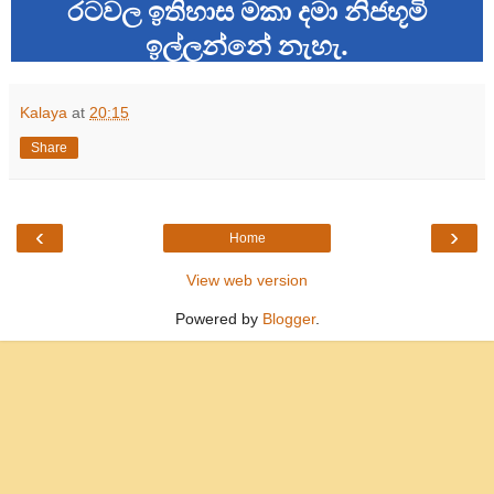
රටවල ඉතිහාස මකා දමා නිජභූමි
ඉල්ලන්නේ නැහැ.
Kalaya
at
20:15
Share
‹
›
Home
View web version
Powered by
Blogger
.