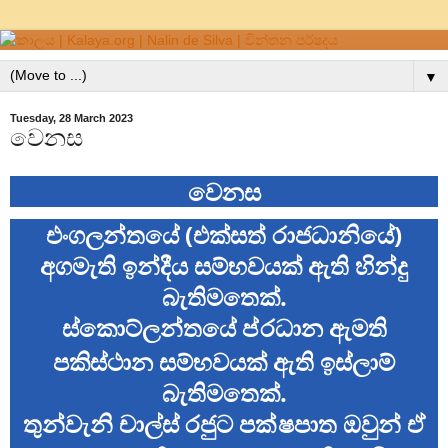
▼
Tuesday, 28 March 2023
වෙනස
වෙනස
එංගලන්තයේ (එක්සත් රාජධානියේ)
අගමැති ඉන්දීය සම්භවයක් ඇති හින්දු
බැතිමතෙක්.
ස්කොට්ලන්තයේ ප්
රධාන ඇමති
පකිස්ථාන සම්භවයක් ඇති ඉස්ලාම්
බැතිමතෙක්.
තුන්වැනි චාල්ස් රජුට පක්
ෂපාත ඔවුන් ඒ