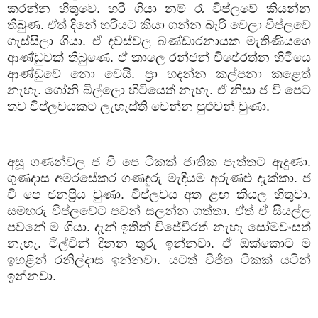
කරන්න
හිතුවෙ
.
හරි
ගියා
නම්
රෑ
විප්ලවේ
කියන්න
තිබුණ
.
ඒත්
දිනේ
හරියට
කියා
ගන්න
බැරි
වෙලා
විප්ලවේ
ගැස්සිලා
ගියා
.
ඒ
දවස්වල
බණ්ඩාරනායක
මැතිණියගෙ
ආණ්ඩුවක්
තිබුණෙ
.
ඒ
කාලෙ
රන්ජන්
විජේරත්න
හිටියෙ
ආණ්ඩුවේ
නො
වෙයි
.
ප්‍රා
හදන්න
කල්පනා
කළෙත්
නැහැ
.
ගෝනි
බිල්ලො
හිටියෙත්
නැහැ
.
ඒ
නිසා
ජ
වි
පෙට
තව
විප්ලවයකට
ලැහැස්ති
වෙන්න
පුළුවන්
වුණා
.
අසූ
ගණන්වල
ජ
වි
පෙ
ටිකක්
ජාතික
පැත්තට
ඇදුණා
.
ගුණදාස
අමරසේකර
ගණඳුරු
මැදියම
අරුණළු
දැක්කා
.
ජ
වි
පෙ
ජනප්‍රිය
වුණා
.
විප්ලවය
අත
ළඟ
කියල
හිතුවා
.
සමහරු
විප්ලවේට
පවන්
සලන්න
ගත්තා
.
ඒත්
ඒ
සියල්ල
පවනේ
ම
ගියා
.
දැන්
ඉතින්
විජේවීරත්
නැහැ
සෝමවංසත්
නැහැ
.
ටිල්වින්
දිනන
තුරු
ඉන්නවා
.
ඒ
ඔක්කොට
ම
ඉහළින්
රනිල්දාස
ඉන්නවා
.
යටත්
විජිත
ටිකක්
යටින්
ඉන්නවා
.