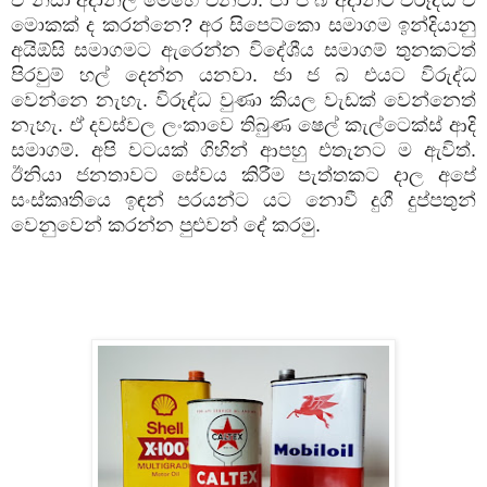
මොකක්
ද
කරන්නෙ
?
අර
සිපෙට්කො
සමාගම
ඉන්දියානු
අයිඕසි
සමාගමට
ඇරෙන්න
විදේශීය
සමාගම්
තුනකටත්
පිරවුම්
හල්
දෙන්න
යනවා
.
ජා
ජ
බ
එයට
විරුද්ධ
වෙන්නෙ
නැහැ
.
විරූද්ධ
වුණා
කියල
වැඩක්
වෙන්නෙත්
නැහැ
.
ඒ
දවස්වල
ලංකාවෙ
තිබුණ
ෂෙල්
කැල්ටෙක්ස්
ආදි
සමාගම්
.
අපි
වටයක්
ගිහින්
ආපහු
එතැනට
ම
ඇවිත්
.
ඊනියා
ජනතාවට
සේවය
කිරීම
පැත්තකට
දාල
අපේ
සංස්කෘතියෙ
ඉඳන්
පරයන්ට
යට
නොවී
දුගී
දුප්පතුන්
වෙනුවෙන්
කරන්න
පුළුවන්
දේ
කරමු
.