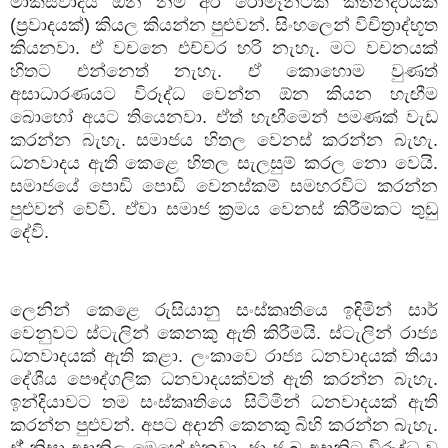
මාක්ස්වාදය
ඕන
නම්
අර
රොමෑන්ටික්
කතන්දරයක්
(
ප්‍රවාදයක්
)
කියල
කියන්න
පුළුවන්
.
සිංහලෙන්
විචිත්‍රාද්භූත
කියනවා
.
ඒ
වචනෙ
එච්චර
හරි
නැහැ
.
මට
වචනයක්
හිතට
එන්නෙත්
නැහැ
.
ඒ
කොහොම
වුණත්
අසාධාරණයට
විරූද්ධ
වෙන්න
ඕන
කියන
හැඟීම
බොහෝ
අයට
තියෙනවා
.
ඒත්
හැඟීමෙන්
පමණක්
වැඩ
කරන්න
බැහැ
.
සමාජය
හිතල
වෙනස්
කරන්න
බැහැ
.
ධනවාදය
ඇති
කෙළෙ
හිතල
සැලසුම්
කරල
නො
වෙයි
.
සමාජයේ
පොඩි
පොඩි
වෙනස්කම්
සමහරවිට
කරන්න
පුළුවන්
වේවි
.
ඒවා
සමාජ
ක්‍රමය
වෙනස්
කිරීමකට
තුඩු
දේවි
.
ලෙනින්
කෙළෙ
රුසියානු
සංස්කෘතියෙ
ඉඳිමින්
සාර්
වෙනුවට
ස්ටැලින්
කෙනකු
ඇති
කිරීමයි
.
ස්ටැලින්
රාජ්‍ය
ධනවාදයක්
ඇති
කළා
.
ලංකාවෙ
රාජ්‍ය
ධනවාදයක්
තියා
දේශීය
පෞද්ගලික
ධනවාදයක්වත්
ඇති
කරන්න
බැහැ
.
ඉන්දියාවට
තම
සංස්කෘතියෙ
සිටිමින්
ධනවාදයක්
ඇති
කරන්න
පුළුවන්
.
අපට
අදානි
කෙනකු
බිහි
කරන්න
බැහැ
.
ඒ්
නිසා
අදානිල
මෙහේ
එනවා
.
ජා
ජ
බ
අදානිට
විරූද්ධ
ව