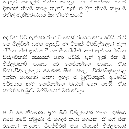
නැතුව
කොළඹ
එන්න
කියලා
.
මා
හිතන්නෙ
තවම
දිනයක්
නියම
කරල
නැතුව
ඇති
.
ඒ
දින
නියම
කළා
ම
රනිල්
මැතිවරණයට
දින
නියම
කරාවි
.
අද
වන
විට
ඇත්තෙ
ජා
ජ
බ
මිසක්
ජවිපෙ
නො
වෙයි
.
ජ
වි
පෙ
ටිල්වින්
සමග
ඇතැයි
මා
ටිකක්
විමසිල්ලෙන්
බලා
හිටියා
.
ඒත්
දැන්
ජ
වි
පෙ
මිය
ගිහින්
.
දැන්
ඇත්තෙ
ඊනියා
විප්ලවකාරි
පක්‍ෂයක්
නො
වෙයි
.
දැන්
ඇති
එක
ම
විප්ලවකාරී
පක්‍ෂය
අර
සෙප්පන්ගෙ
පක්‍ෂය
.
ඒක
විශ්වවිිද්‍යාලවලට
පමණක්
සීමා
වෙලා
.
විශ්වවිිද්‍යාලවල
ඉන්න
බොහෝ
දෙනා
ඉහළ
ම
බුද්ධිමතුන්
.
අඛණ්ඩ
වර්ජනය
නම්
සෙප්පන්ගෙ
වැඩක්
නො
වෙයි
.
ඒක
කරන්නෙ
බුද්ධි
මහිමයෙන්
මත්
වෙලා
.
ජ
වි
පෙ
නිර්මාතෘ
දැන
සිටි
විප්ලවයක්
නැහැ
.
ඉස්සර
අපේ
ගමේ
තිබුණා
රෑ
ගෙදර
කියා
ගෙයක්
.
ඒ
ගේ
එක
රැයෙන්
හැදුවෙ
.
විජේවීරත්
එක
රැයෙන්
විප්ලවයක්