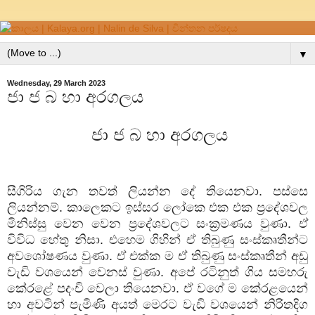
▼
Wednesday, 29 March 2023
ජා ජ බ හා අරගලය
ජා
ජ
බ
හා
අරගලය
සීගිරිය
ගැන
තවත්
ලියන්න
දේ
තියෙනවා
.
පස්සෙ
ලියන්නම්
.
කාලෙකට
ඉස්සර
ලෝකෙ
එක
එක
ප්‍රදේශවල
මිනිස්සු
වෙන
වෙන
ප්‍රදේශවලට
සංක්‍රමණය
වුණා
.
ඒ
විවිධ
හේතු
නිසා
.
එහෙම
ගිහින්
ඒ
තිබුණු
සංස්කෘතීන්ට
අවශෝෂණය
වුණා
.
ඒ
එක්ක
ම
ඒ
තිබුණු
සංස්කෘතීන්
අඩු
වැඩි
වශයෙන්
වෙනස්
වුණා
.
අපේ
රටිනුත්
ගිය
සමහරු
කේරළේ
පදංචි
වෙලා
තියෙනවා
.
ඒ
වගේ
ම
කේරළයෙන්
හා
අවටින්
පැමිණි
අයත්
මෙරට
වැඩි
වශයෙන්
නිරිතදිග