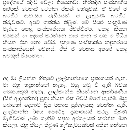
ප්‍රදේශයේ
පදිංචි
වෙලා
තියෙනවා
.
නිරිතදිග
සංස්කෘතිය
තරමක්
වෙනස්
වෙන්න
ඒකත්
හේතුවක්
.
ඒ
වගේ
ම
බටහිර
ආභාසය
වැඩියෙන්
ම
ලැබුණෙ
බටහිර
තීරුවකට
.
අපට
ශක්තිය
තිබුණ
මේ
සියළු
සංක්‍රමණ
මැද්දෙ
පොදු
සංස්කෘතියක
ජීවත්වීමට
.
පොදු
කියන
එකෙන්
මා
අදහස්
කරන්නෙ
හැම
තැන
ම
එක
ම
විධිය
කියන
එක
නො
වෙයි
.
දකුණෙ
සංස්කෘතිය
කඳුකරයෙ
සංස්කෘතියෙන්
වෙනස්
.
ඒත්
ඒ
වෙනස
අතරෙ
පොදු
බවකුත්
තියෙනවා
.
අද
මා
ලියන්න
හිතුවෙ
ලාල්කාන්තගෙ
ප්‍රකාශයක්
ගැන
.
මා
ඔහු
හඳුනන්නේ
නැහැ
.
ඔහු
හමු
වී
ඇති
බවක
මතකයකුත්
නැහැ
.
ලාල්කාන්ත
කියන්නෙ
ආකර්ෂණීය
(
සිත්
ඇදගන්නා
)
පුතා
කියන
එක
බවයි
මගේ
හැඟීම
.
ඔහු
බොහෝ
දෙනාට
ප්‍රිය
මනාප
පුද්ගලයකු
වෙන්න
ඇති
.
ලාල්කාන්ත
ඊයෙ
පෙරේදා
ප්‍රකාශයක්
කරල
තිබුණ
මැතිවරණ
ලබා
ගැනීම
සඳහා
අරගලයක්
කරන්න
ඕන
කියලා
.
ඔහු
කියල
තිබුණ
ගල්කැටයක්වත්
අතින්
ගන්නෙ