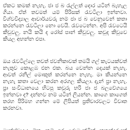
ඒකට
කමක්
නැහැ
.
ජා
ජ
බ
රැල්ලත්
දොර
යටින්
බැහැල
ගියා
.
ඒත්
තවමත්
යම්
පිරිසක්
රැවටිලා
ඉන්නවා
.
විශ්වවිද්‍යාල
ආචාර්යවරු
නම්
ජා
ජ
බ
වෙනුවෙන්
කතා
කරන්නෙ
රැවටිලා
නො
වෙයි
.
රැවටෙන්න
.
අපි
රැවටෙයි
කිවුවලු
.
නයි
කයි
ද
රෝස්
පාන්
කිවුවලු
.
කවුද
කිවුවෙ
කියල
අහන්න
එපා
.
ඔය
රැවටිල්ලෙ
තවත්
ජවනිකාවක්
තමයි
ගල්
කැටයක්වත්
නැතුව
කොළඹ
එන
එක
.
බය
වෙන්න
දෙයක්
නැහැ
.
ආවත්
රනිල්
මොකුත්
කරන්නෙ
නැහැ
.
මා
කියන්නෙ
නැහැ
කතා
වෙලා
කරන
අරගල
කියලා
.
දැන්
ප්‍රා
නැහැ
.
ප්‍රා
සංවිධානයෙ
හිටපු
කවුරු
හරි
ජා
ජ
බලවේගයෙ
ඉන්නවා
ද
?
දන්නව
නම්
යටින්
ලියන්න
.
කාගෙ
කාගෙත්
තරහ
පිරිමහ
ගන්න
මේ
ලිපියත්
ප්‍රතිචාරවලට
විවෘත
කරනවා
.