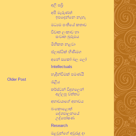
අලි සබ්‍රි
අපි මැරුණත්
ඉපදෙන්නෙ නැහැ
මධ්‍යම පංතියේ කතාව
විවෘත ලංකාව හා
සංවෘත බුරුමය
මිහිකත නළවා
ප්ලාස්ටික් හිණිමග
අනේ සකෝ බල ලෝ
Intellectuals
හැඳින්වීමක් පමණයි
Older Post
රැළිය
තර්ස්ටන් විදුහලෙන්
අල්ලපු වත්තට
අභාවයාගේ අභාවය
බංකොළොත්
දේශපාලනයේ
උද්ඝෝෂණ
Research
මළවුන්ගේ අවුරුදු දා