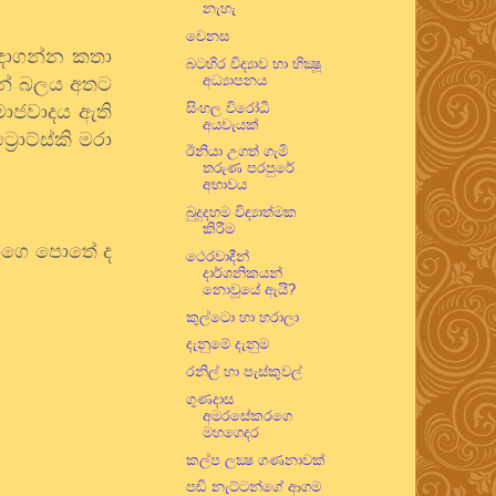
නැහැ
වෙනස
දාගන්න
කතා
බටහිර විද්‍යාව හා භික්‍ෂූ
අධ්‍යාපනය
න්
බලය
අතට
සිංහල විරෝධී
මාජවාදය
ඇති
අයවැයක්
්‍රොට්ස්කි
මරා
ඊනියා උගත් ගැමි
තරුණ පරපුරේ
අභාවය
බුදුදහම විද්‍යාත්මක
කිරීම
ාගෙ
පොතේ
ද
ථෙරවාදීන්
දාර්ශනිකයන්
නොවූයේ ඇයි?
කුල්ටො හා හරාලා
දැනුමේ දැනුම
රනිල් හා පැස්කුවල්
ගුණදාස
අමරසේකරගෙ
මහගෙදර
කල්ප ලක්‍ෂ ගණනාවක්
පඬි නැට්ටන්ගේ ආගම