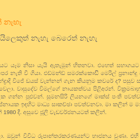
් නැහැ
ිලෙකුත්
නැහැ
බෙරෙත්
නැහැ
ගයට
යෑම
නිසා
යැයි
ඇතැමුන්
හිතනවා
.
එහෙත්
සභාගයට
පෙර
නැති
වී
ගියා
.
එඩ්මන්ඩ්
සමරක්කොඩිි
මෙරිල්
ප්‍රනාන්දු
ද්‍රාදි
විජේ
ඩයස්
වැන්නන්
ගැන
කියනුම
කවරේ
ද
?
පසුව
වෙලා
.
වාසුදේව
විමල්ගේ
නායකත්වය
පිළිඅරන්
.
වික්‍රමබාහ
ැක
ගන්න
පුළුවන්
.
සුමනසිරි
ලියනගේ
මාක්ස්
පංති
පවත්
ජේනායක
ඉඳහිට
මාධ්‍ය
සාකච්ඡා
පවත්වනවා
.
මා
කලින්
ම
ම
්
1980
දී.
අසුවෙ
ජූලි
වැඩවර්ජනයටත්
කලින්
.
ා
.
ඔවුන්
විවිධ
රූපාන්තරකරණයන්ට
භාජනය
වුණා
.
එහි