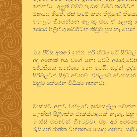
ඉන්නවා
.
අලුත්
වමට
පැරණි
වමට
තරම්වත්
මනසෙ
හිතේ
.
ඒත්
වමේ
කතා
තිබුණෙ
තියෙ
වමාලට
තියෙන්නෙ
ලොකු
ඔළු
.
ඒ
ලොකු
ඉස්සර
පිලිප්
ගුණවර්ධන
කිවුව
පුස්
කෑ
පොත්
ඔය
පිරිස
අතරෙ
ඉන්න
හරි
හිටිය
හරි
සිරිමල්
අද
අනෙක්
අය
වගේ
නො
වෙයි
අමාරුවෙන
පද්ධතියක
සමස්තය
නො
වෙයි
.
ඔවුන්
පුද්
සිරිමල්ටත්
සිද්ධ
වෙනවා
විප්ලවේ
වෙනකන්
ඔහුට
තේරෙන
විධියට
අහනවා
.
මාක්ස්ට
අනුව
විප්ලවේ
ඉස්සෙල්ලා
වෙන්න
ලෙනින්
පිළිගත්ත
මාක්ස්වාදයක්
නැහැ
.
ඔහු
මාක්ස්
ඔළුවෙන්
හිටෙවුවා
.
ඔහු
අර
අමරස
රුසියන්
ජාතික
චින්තනය
යොදා
ගත්තා
.
සාර්