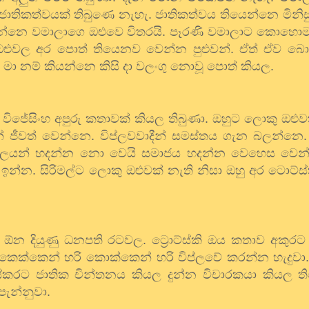
ජාතිකත්වයක්
තිබුණෙ
නැහැ
.
ජාතිකත්වය
තියෙන්නෙ
මිනි
න්නෙ
වමාලාගෙ
ඔළුවෙ
විතරයි
.
පෑරණි
වමාලාට
කොහො
ඔළුවල
අර
පොත්
තියෙනව
වෙන්න
පුළුවන්
.
ඒත්
ඒව
බ
.
මා
නම්
කියන්නෙ
කිසි
දා
වලංගු
නොවූ
පොත්
කියල
.
විජේසිංහ
අපුරු
කතාවක්
කියල
තිබුණා
.
ඔහුට
ලොකු
ඔළුව
්
ජීවත්
වෙන්නෙ
.
විප්ලවවාදීන්
සමස්තය
ගැන
බලන්නෙ
ගලයන්
හදන්න
නො
වෙයි
සමාජය
හදන්න
වෙහෙස
වෙන
ඉන්න
.
සිරිමල්ට
ලොකු
ඔළුවක්
නැති
නිසා
ඔහු
අර
ටොට්ස්
ඕන
දියුණු
ධනපති
රටවල
.
ට්‍රොට්ස්කි
ඔය
කතාව
අකුරට
කෙක්කෙන්
හරි
කොක්කෙන්
හරි
විප්ලවේ
කරන්න
හැදුවා
ේකරට
ජාතික
චින්තනය
කියල
දුන්න
විචාරකයා
කියල
ත
පැන්නුවා
.