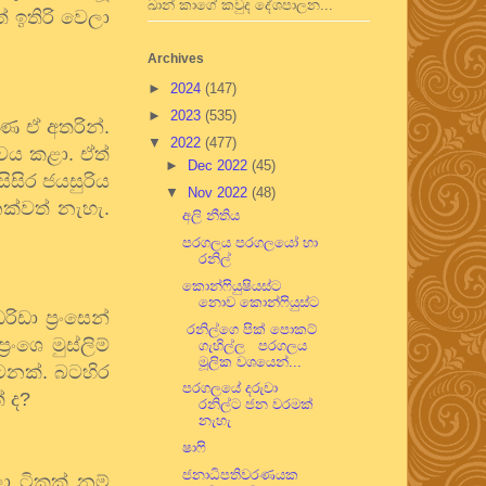
ඛාන් කාගේ කවුද දේශපාලන...
්
ඉතිරි
වෙලා
Archives
►
2024
(147)
►
2023
(535)
ුණෙ
ඒ
අතරින්
.
▼
2022
(477)
ලවය
කළා
.
ඒත්
►
Dec 2022
(45)
සිසිර
ජයසුරිය
▼
Nov 2022
(48)
ක්වත්
නැහැ
.
අලි නීතිය
පරගලය පරගලයෝ හා
රනිල්
කොන්ෆියුෂියස්ට
නොව කොන්ෆියුස්ට
රිඩා
ප්‍රංසෙන්
රනිල්ගෙ පික් පොකට්
ප්‍රංශෙ
මුස්ලිම්
ගැහිල්ල පරගලය
මූලික වශයෙන්...
ටනක්
.
බටහිර
පරගලයේ දරුවා
්
ද
?
රනිල්ට ජන වරමක්
නැහැ
ෂාෆි
ජනාධිපතිවරණයක
ා
ටිකක්
නම්