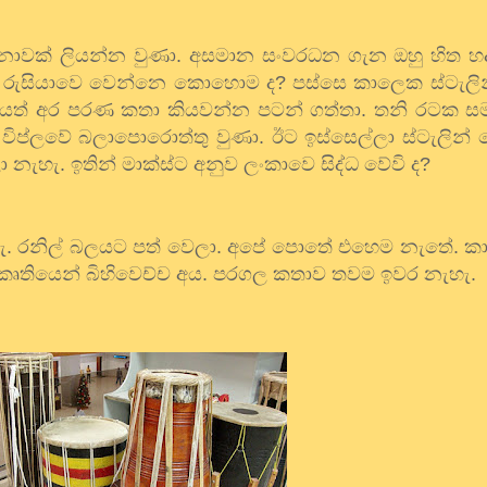
ාවක්
ලියන්න
වුණා
.
අසමාන
සංවරධන
ගැන
ඔහු
හිත
හ
රුසියාවෙ
වෙන්නෙ
කොහොම
ද
?
පස්සෙ
කාලෙක
ස්ටැලි
ෙත්
අර
පරණ
කතා
කියවන්න
පටන්
ගත්තා
.
තනි
රටක
ස
විප්ලවේ
බලාපොරොත්තු
වුණා
.
ඊට
ඉස්සෙල්ලා
ස්ටැලින්
ට
ා
නැහැ
.
ඉතින්
මාක්ස්ට
අනුව
ලංකාවෙ
සිද්ධ
වේවි
ද
?
ැ
.
රනිල්
බලයට
පත්
වෙලා
.
අපේ
පොතේ
එහෙම
නැතේ
.
ක
්කෘතියෙන්
බිහිවෙච්ච
අය
.
පරගල
කතාව
තවම
ඉවර
නැහැ
.