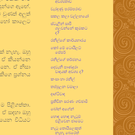
අවශ්‍යතාව
සුන්ගෙ
ඇඟේ
.
වැරදුණු පරම්පරාව
ම
වුණත්
අලුත්
සකල කලා වල්ලභයෝ
ොහෝ
කාලෙට
ස්ටැලින් සාරි
ගලවන්නේ කුමකට
ද?
රනිල්ගේ කාර්යභාරය
කෝ මේ ටොයිලට්
ක්
නැහැ
.
ඔහු
පේපර්
.
ඒ
කියන්නෙ
රනිල්ගේ තර්ජනය
්නෙ
.
ඒ
නිසා
දෙවැනි පාණදුරා
වාදයක් අවශ්‍ය ද?
කිගෙ
ප්‍රශ්නය
කංසා හා රනිල්
තප්පුලන වමාලා
දෘශ්ටිවාද
ප්‍රතිචීන සරණං ගච්ඡාමි
ම
පිළිගත්තා
.
බෝන් අගේන්
.
ඒ
සඳහා
ඔහු
හොඳ හොඳ නැටුම්
ියෙන
විධියට
එළිවෙන ජාමෙට
නැටූ තොයිලෙකුත්
නැහැ බෙරෙත්