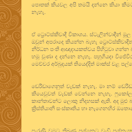
පොතක්
කියවල
අපි
තමයි
දන්නෙ
කියා
කීම
නැහැ
.
ඒ
ට්‍රොට්ස්කිවාදී
විකාශය
.
ස්ටැලින්වාදීන්
මුල
ඔවුන්
අපරාදෙ
කියන්න
බැහැ
ට්‍රොට්ස්කිවාදීන
නිර්ධන
පංති
ආඥාදායකත්වය
පිහිටුවා
ගන්න
හමු
වුණා
ද
දන්නෙ
නැහැ
.
පහුගියදා
විජේවී
මෙච්චර
අර්බුදයක්
තියෙද්දිත්
මාක්ස්
වළ
පල්
ඩෙරීඩාගෙනුත්
වැඩක්
නැහැ
.
මා
නම්
ඩෙරීඩ
කියෙවුවත්
වැඩක්
වෙන්නෙ
නැහැ
.
ෆුකෝල
කාන්තාවන්ට
ලොකු
නිදහසක්
ඇති
.
අද
මුළු
ක්‍රිස්තියානි
සංස්කෘතිය
හා
නැගෙනහිර
ඔතොඩ
පැරණි
වමට
තිබුණු
ප්‍රශ්නෙට
වැඩි
ප්‍රශ්නය