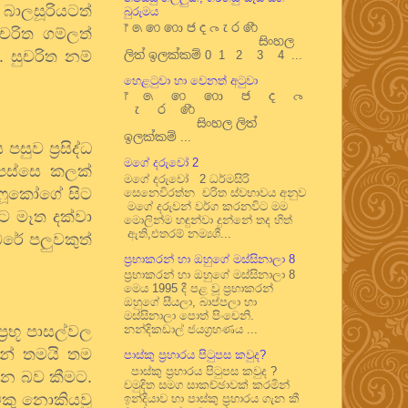
බාලසූරියටත්
බුරුමය
෦ ෧ ෨ ෩ ෪ ෫ ෬ ෭ ෮ ෯
ුචරිත
ගම්ලත්
සිංහල
.
සුචරිත
නම්
ලිත් ඉලක්කම් 0 1 2 3 4 ...
හෙළටුවා හා වෙනත් අටුවා
෦ ෧ ෨ ෩ ෪ ෫ ෬
෭ ෮ ෯
සිංහල ලිත්
ඉලක්කම් ...
ස
පසුව
ප්‍රසිද්ධ
මගේ දරුවෝ 2
පස්සෙ
කලක්
මගේ දරුවෝ 2 ධර්මසිරි
ෆූකෝගේ
සිට
සෙනෙවිරත්න චරිත ස්වභාවය අනුව
මගේ දරුවන් වර්ග කරනවිට මම
ිට
මෑත
දක්වා
මොලින්ම හඳුන්වා දුන්නේ තද හිත්
ඇති,එතරම් නම්‍යශී...
ෙරේ
පලුවකුත්
ප්‍රභාකරන් හා ඔහුගේ මස්සිනාලා 8
ප්‍රභාකරන් හා ඔහුගේ මස්සිනාලා 8
මෙය 1995 දී පළ වූ ප්‍රභාකරන්
ඔහුගේ සීයලා, බාප්පලා හා
මස්සිනාලා පොත් පිංචෙනි.
ප්‍රභූ
පාසල්වල
නන්දිකඩාල් ජයග්‍රහණය ...
න්
තමයි
තම
පාස්කු ප්‍රහාරය පිටුපස කවුද?
පාස්කු ප්‍රහාරය පිටුපස කවුද ?
්න
බව
කීමට
.
චමුදිත සමග සාකච්ඡාවක් කරමින්
වකු
නොකියවූ
ඉන්දියාව හා පාස්කු ප්‍රහාරය ගැන කී