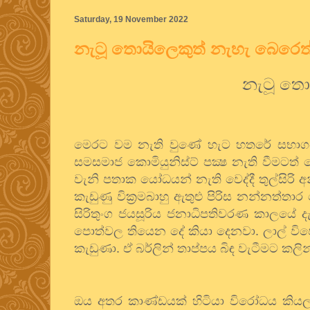
Saturday, 19 November 2022
නැටූ තොයිලෙකුත් නැහැ බෙරෙත
නැටූ
තොය
මෙරට
වම
නැති
වුණේ
හැට
හතරේ
සභා
සමසමාජ
කොමියුනිස්ට්
පක්‍ෂ
නැති
වීමටත්
වැනි
පතාක
යෝධයන්
නැති
වෙද්දී
තුල්සිරි
අන්
කැඩුණු
වික්‍රමබාහු
ඇතුළු
පිරිස
නන්නත්තාර
සිරිතුංග
ජයසූරිය
ජනාධිපතිවරණ
කාලයේ
ද
පොත්වල
තියෙන
දේ
කියා
දෙනවා
.
ලාල්
වි
කැඩුණා
.
ඒ
බර්ලින්
තාප්පය
බිඳ
වැටීමට
කලින
ඔය
අතර
කාණ්ඩයක්
හිටියා
විරෝධය
කියල