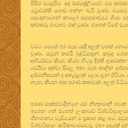
සිසිර
ජයසූරිය
අද
ඕස්ත්‍රේලියවේ
.
එය
කම්ක
ට්‍රොට්ස්කි
ගොඩ
ගන්න
බැරි
වුණා
.
වයසට
දෙදෙනාගෙන්
කාලෝ
සමසමාජයට
ගියා
.
ඔ
කම්කරු
මාවතට
එක්
වුණා
.
එහෙත්
විජේ
ඩයස
වමට
මෙසේ
ඉර
බැස
යද්දී
අලුත්
වමක්
හොයන
වුණා
.
ඔවුන්
තමයි
බුද්ධිමතුන්
.
කවුද
රොහ
අභිධර්මය
කියව
කියව
හිටපු
දීප්ති
ගුණරත්න
ඩෙරීඩා
දක්වා
සියලු
ඉතා
මෑත
කාලීන
දාර්
දාර්ශනිකයන්
ද
අතැඹුලක්
ලෙස
දැන
හිටියා
.
නැහැ
කියන
එක
පරණ
කතාවක්
.
අලුත්
විධි
පරණ
මාක්ස්වාදීන්ගෙ
යම්
නිහතමානි
බවක්
ඉගෙන
ගත්
එහෙත්
ලංකාවේ
විශ්වවිද්‍යාල
හීනමානය
වැඩියෙන්
ම
ප්‍රකාශ
කළ
අය
.
ඔවු
විශ්වවිද්‍යාල
කථිකාචාරයවරු
මහා
දෙයක්
දන