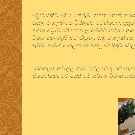
ට්‍රොට්ස්කිට
මෙය
තේරුම්
ගන්න
පොත්
ගණන
කළා
.
එංගලන්තෙ
විප්ලවේ
වෙන්නෙ
නැතුව
ගෙන
ට්‍රොට්ස්කි
පන්නල
දැම්මට
පස්සෙ
ආය
වීමට
නොහැකි
බව
කිවුවා
.
ඔහු
එංගලන්තෙ
දැම්ම
.
තාමත්
එංගලන්තෙ
විප්ලවේ
සිද්ධ
වෙල
පරගලෙත්
ඇවිල්ල
ගියා
.
විප්ලවේ
ආවෙ
නැහ
තියෙන්නෙ
.
මේ
අයත්
ජේ
ආර්ගෙ
විවෘත
සංස
.