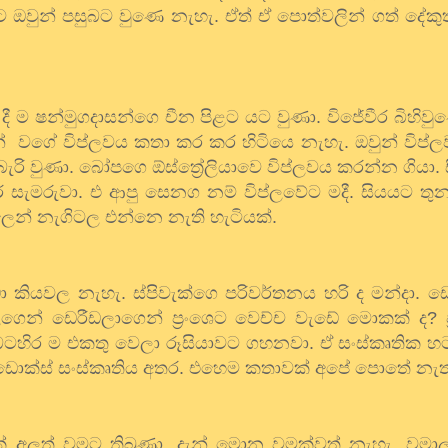
ට
ඔවුන්
පසුබට
වුණෙ
නැහැ
.
ඒත්
ඒ
පොත්වලින්
ගත්
දේකුත
දී
ම
ෂන්මුගදාසන්ගෙ
චීන
පිළට
යට
වුණා
.
විජේවීර
බිහිව
්
වගේ
විප්ලවය
කතා
කර
කර
හිටියෙ
නැහැ
.
ඔවුන්
විප්
බැරි
වුණා
.
බෝපගෙ
ඕස්ත්‍රේලියාවෙ
විප්ලවය
කරන්න
ගියා
.
ර
සැමරුවා
.
එ
ආපු
සෙනග
නම්
විප්ලවේට
මදී
.
සියයට
තුන
ලෙන්
නැගිටල
එන්නෙ
නැති
හැටියක්
.
ා
කියවල
නැහැ
.
ස්පිවැක්ගෙ
පරිවර්තනය
හරි
ද
මන්දා
.
ඩෙ
ගෙන්
ඩෙරීඩලාගෙන්
ප්‍රංශෙට
වෙච්ච
වැඩේ
මොකක්
ද
?
බටහිර
ම
එකතු
වෙලා
රූසියාවට
ගහනවා
.
ඒ
සංස්කෘතික
හ
ොක්ස්
සංස්කෘතිය
අතර
.
එහෙම
කතාවක්
අපේ
පොතේ
නැත
ක්
අලුත්
වමට
තිබුණා
.
දැන්
මොන
වමක්වත්
නැහැ
.
වමාල