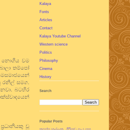
Kalaya
Fonts
Articles
Contact
Kalaya Youtube Channel
Western science
Politics
නොගිය
වම
Philosophy
බාලා
තම්පෝ
Cinema
සමසමාජයෙන්
History
ු
රනිල්
සමග
.
වනවා
.
බටහිර
Search
ාක්ස්වාදයෙන්
Popular Posts
ප්‍රධානියකු
වූ
තපස්සු භල්ලුක, ගිරිහඬු සෑය සහ