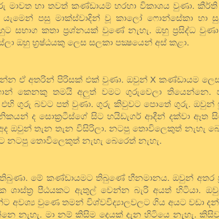
රු
මාවත
හා
තවත්
කණ්ඩායම්
හරහා
විකාශය
වුණා
.
කීර්ති
යැමෙන්
පසු
මාක්ස්වාදින්
වූ
කාලෝ
ෆොන්සේකා
හා
ස
හුට
සභාග
කතා
ප්‍රශ්නයක්
වුණේ
නැහැ
.
ඔහු
ප්‍රසිද්ධ
වුණා
්ලා
ඔහු
භ්‍රෂ්ඨයකු
ලෙස
සලකා
පක්‍ෂයෙන්
අස්
කළා
.
්න ඒ අතරින්
පිරිසක්
එක්
වුණා
.
ඔවුන්
X
කණ්ඩායම
ලෙ
ාන්
කෙනකු
තමයි
අලුත්
වමට
ගුරුවෙලා
තියෙන්නෙ
.
එහි
ගුරු
බවට
පත්
වුණා
.
ගුරු
කිවුවට
පොතේ
ගුරු
.
ඔවුන්
ශනිකයන්
ද
සොක්‍රටීස්ගේ
සිට
හයිඩැගර්
ආදීන්
දක්වා
ඈත
ස
අද
ඔවුන්
තැන
තැන
විසිරිලා
.
නටපු
තොවිලෙකුත්
නැහැ
බ
යට
නටපු
තොවිලෙකුත්
නැහැ
බෙරෙත්
නැහැ
.
තිබුණා
.
මේ
කණ්ඩායමට
තිබුණේ
හීනමානය
.
ඔවුන්
අතර
යක
ශාස්ත්‍ර
පීඨයකට
ඇතුල්
වෙන්න
බැරි
අයත්
හිටියා
.
ඔවු
න්ට
අවශ්‍ය
වුණෙ
තමන්
විශ්වවිද්‍යාලවලට
ගිය
අයට
වඩා
දන
්නෙ
නැහැ
.
මා
නම්
කිසිම
දෙයක්
දැන
හිටියෙ
නැහැ
.
කිසි