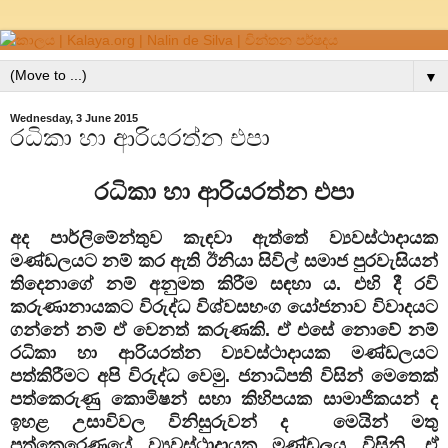
▼
Wednesday, 3 June 2015
රධිකා හා ආරියරත්න එපා
රධිකා හා ආරියරත්න එපා
අද පාර්ලිමේන්තුව කැඳවා ඇත්තේ ව්‍යවස්ථාදායක
මණ්ඩලයට නම් කර ඇති ඊනියා සිවිල් සමාජ පුරවැසියන්
තිදෙනාගේ නම් අනුමත කිරීම සඳහා ය. එහි දී රවි
කරුණානායකට විරුද්ධ විශ්වසභංග යෝජනාව විවාදයට
ගන්නේ නම් ඒ වෙනත් කරුණකි. ඒ එසේ නොවේ නම්
රධිකා හා ආරියරත්න ව්‍යවස්ථාදායක මණ්ඩලයට
පත්කිරීමට අපි
විරුද්ධ
වෙමු. ජනාධිපති විසින් මෙතෙක්
පත්කෙරුණු කොමිෂන් සභා කිහිපයක සාමාජිකයන් ද
ඉහළ උසාවිවල විනිසුරුවන් ද මෙයින් මතු
පත්කෙරෙණුයේ ව්‍යවස්ථාදායක මණ්ඩලය විසිනි. ඒ