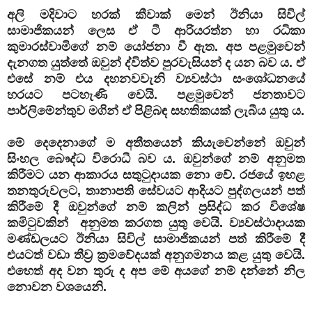
අලි මදිවාට හරක් කීවාක් මෙන් ඊනියා සිවිල්
සාමාජිකයන් ලෙස ඒ ටී ආරියරත්න හා රධිකා
කුමාරස්වාමිගේ නම් යෝජනා වී ඇත. අප පළමුවෙන්
දැනගත යුත්තේ ඔවුන් ද්විත්ව පුරවැසියන් ද යන බව ය. ඒ
එසේ නම් එය දහනවවැනි ව්‍යවස්ථා සංශෝධනයේ
හරයට පටහැණි වෙයි. පළමුවෙන් ජනතාවට
පාර්ලිමේන්තුව මගින් ඒ පිළිබඳ සහතිකයක් ලැබීය යුතු ය.
මේ දෙදෙනාගේ ම අතීතයෙන් කියැවෙන්නේ ඔවුන්
සිංහල බෞද්ධ විරොධී බව ය. ඔවුන්ගේ නම් අනුමත
කිරීමට යන ආකාරය සතුටුදායක නො වේ. රජයේ ඉහළ
තනතුරුවලට, තානාපති සේවයට ආදියට පුද්ගලයන් පත්
කිරීමේ දී ඔවුන්ගේ නම් කලින් ප්‍රසිද්ධ කර විශේෂ
කමිටුවකින් අනුමත කරගත යුතු වෙයි. ව්‍යවස්ථාදායක
මණ්ඩලයට ඊනියා සිවිල් සාමාජිකයන් පත් කිරීමේ දී
එයටත් වඩා තීව්‍ර ක්‍රමවේදයක් අනුගමනය කළ යුතු වෙයි.
එහෙත් අද වන තුරු ද අප මේ අයගේ නම් දන්නේ නිල
නොවන වශයෙනි.