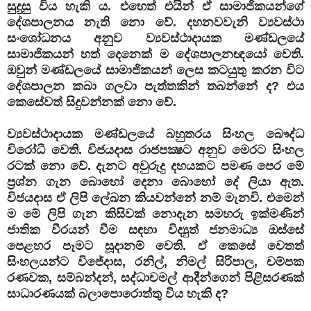
සුදුසු විය හැකි ය. එහෙත් එයින් ඒ සාමාජිකයන්ගේ
දේශපාලනය නැති නො වේ. දහනවවැනි ව්‍යවස්ථා
සංශෝධනය අනුව ව්‍යවස්ථාදායක මණ්ඩලයේ
සාමාජිකයන් හත් දෙනෙක් ම දේශපාලනඥයෝ වෙති.
ඔවුන් මණ්ඩලයේ සාමාජිකයන් ලෙස කටයුතු කරන විට
දේශපාලන කබා ගලවා පැත්තකින් තබන්නේ ද? එය
කෙසේවත් සිදුවන්නක් නො වේ.
ව්‍යවස්ථාදායක මණ්ඩලයේ බහුතරය සිංහල බෞද්ධ
විරෝධී වෙති. විජයදාස රාජපක්‍ෂට අනුව මෙරට සිංහල
රටක් නො වේ. දැනට අවුරුදු දහයකට පමණ පෙර මේ
ප්‍රශ්න ගැන බොහෝ දෙනා බොහෝ දේ ලියා ඇත.
විජයදාස ඒ ලිපි ලේඛන කියවන්නේ නම් මැනවි. එමෙන්
ම මේ ලිපි ගැන කිසිවක් නොදැන සමහරු ඉක්මණින්
ජාතික වීරයන් වීම සඳහා විද්‍යුත් ජනමාධ්‍ය ඔස්සේ
පෙළහර පෑමට සූදානම් වෙති. ඒ කෙසේ වෙතත්
සිංහලයන්ට විජේදාස, රනිල්, නිමල් සිරිපාල, චම්පක
රණවක, සම්බන්දන්, සද්ධාචමල් ආදීන්ගෙන් පිළිසරණක්
සාධාරණයක් බලාපොරොත්තු විය හැකි ද?