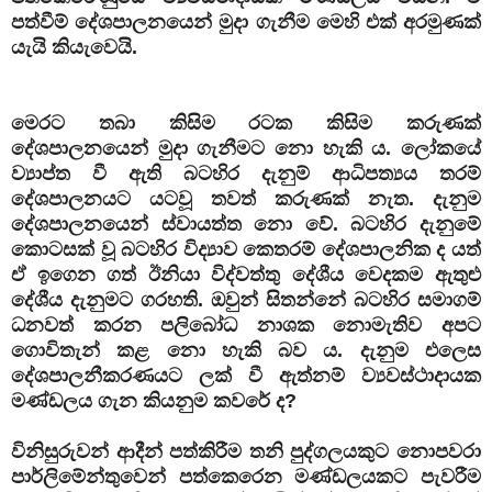
පත්වීම් දේශපාලනයෙන් මුදා ගැනීම මෙහි එක් අරමුණක්
යැයි කියැවෙයි.
මෙරට තබා කිසිම රටක කිසිම කරුණක්
දේශපාලනයෙන් මුදා ගැනීමට නො හැකි ය. ලෝකයේ
ව්‍යාප්ත වී ඇති බටහිර දැනුම් ආධිපත්‍යය තරම්
දේශපාලනයට යටවූ තවත් කරුණක් නැත. දැනුම
දේශපාලනයෙන් ස්වායත්ත නො වේ. බටහිර දැනුමේ
කොටසක් වූ බටහිර විද්‍යාව කෙතරම් දේශපාලනික ද යත්
ඒ ඉගෙන ගත් ඊනියා විද්වත්තු දේශීය වෙදකම ඇතුළු
දේශීය දැනුමට ගරහති. ඔවුන් සිතන්නේ බටහිර සමාගම්
ධනවත් කරන පලිබෝධ නාශක නොමැතිව අපට
ගොවිතැන් කළ නො හැකි බව ය. දැනුම එලෙස
දේශපාලනීකරණයට ලක් වී ඇත්නම් ව්‍යවස්ථාදායක
මණ්ඩලය ගැන කියනුම කවරේ ද?
විනිසුරුවන් ආදීන් පත්කිරීම තනි පුද්ගලයකුට නොපවරා
පාර්ලිමේන්තුවෙන් පත්කෙරෙන මණ්ඩලයකට පැවරීම