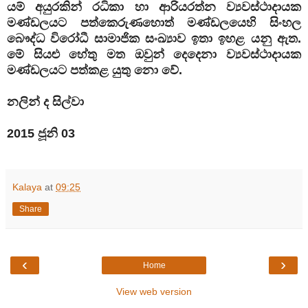
යම් අයුරකින් රධිකා හා ආරියරත්න ව්‍යවස්ථාදායක
මණ්ඩලයට පත්කෙරුණහොත් මණ්ඩලයෙහි සිංහල
බෞද්ධ විරෝධී සාමාජික සංඛ්‍යාව ඉතා ඉහළ යනු ඇත.
මේ සියළු හේතු මත ඔවුන් දෙදෙනා ව්‍යවස්ථාදායක
මණ්ඩලයට පත්කළ යුතු නො වේ.
නලින් ද සිල්වා
2015 ජූනි 03
Kalaya
at
09:25
Share
‹
›
Home
View web version