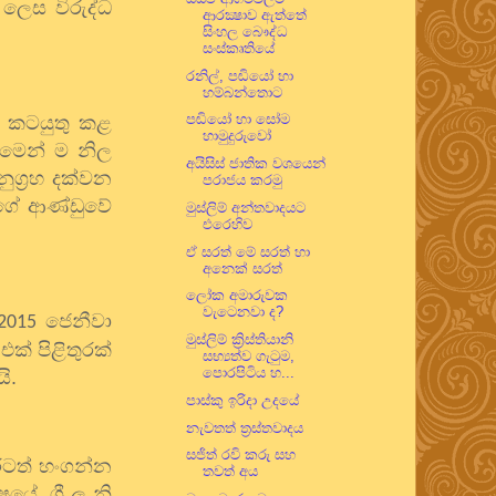
න ලෙස විරුද්ධ
ආරක්‍ෂාව ඇත්තේ
සිංහල බෞද්ධ
සංස්කෘතියේ
රනිල්, පඬියෝ හා
හම්බන්තොට
පඬියෝ හා සෝම
කටයුතු කළ
හාමුදුරුවෝ
 මෙන් ම නිල
අයිසිස් ජාතික වශයෙන්
ග්‍රහ දක්වන
පරාජය කරමු
ාලගේ ආණ්ඩුවේ
මුස්ලිම් අන්තවාදයට
එරෙහිව
ඒ සරත් මේ සරත් හා
අනෙක් සරත්
ලෝක අමාරුවක
වැටෙනවා ද?
ජෙනීවා
2015
මුස්ලිම් ක්‍රිස්තියානි
එක් පිළිතුරක්
සභ්‍යත්ව ගැටුම,
පොරපිටිය හ...
ි.
පාස්කු ඉරිදා උදයේ
නැවතත් ත්‍රස්තවාදය
සජිත් රවි කරු සහ
රටත් හංගන්න
තවත් අය
. ශ්‍රී ල නි