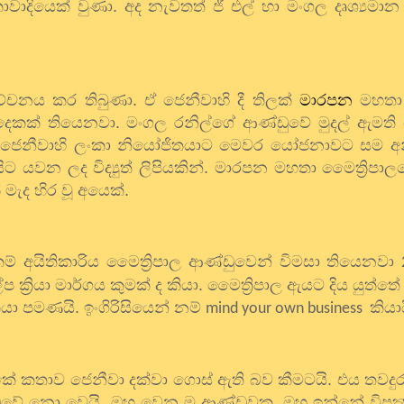
ද්‍රිකාවාදියෙක් වුණා. අද නැවතත් ජී එල් හා මංගල දෘශ්‍යමා
ේචනය කර තිබුණා. ඒ ජෙනීවාහි දී තිලක්
මාරපන
මහතා 
දෙකක් තියෙනවා. මංගල රනිල්ගේ ආණ්ඩුවේ මුදල් ඇමති
 ජෙනීවාහි ලංකා නියෝජිතයාට මෙවර යෝජනාවට සම අනු
සිට යවන ලද විද්‍යුත් ලිපියකින්. මාරපන මහතා මෛත්‍රිප
මැද හිර වූ අයෙක්.
් අයිතිකාරිය මෛත්‍රිපාල ආණ්ඩුවෙන් විමසා තියෙනවා
‍රියා මාර්ගය කුමක් ද කියා. මෛත්‍රිපාල ඇයට දිය යුත්තේ 
ා පමණයි. ඉංගිරිසියෙන් නම්
කියාය
mind your own business
 කතාව ජෙනීවා දක්වා ගොස් ඇති බව කීමටයි. එය තවදු
්ඩුවේ නො වෙයි. ඔහු වෙන ම ආණ්ඩුවක. ඔහු ඉන්නේ විපක්‍ෂයේ