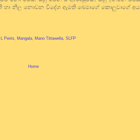
මති හා නිල නොවන විදේශ ඇමති ඛෙමාගේ කොලුවාගේ අයව
L Peiris
,
Mangala
,
Mano Tittawella
,
SLFP
Home