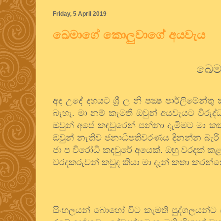
Friday, 5 April 2019
ඛෙමාගේ කොලුවාගේ අයවැය
ඛෙම
අද උදේ දහයට ශ්‍රී ල නි පක්‍ෂ පාර්ලිමේන
බැහැ. මා නම් කැමති ඔවුන් අයවැයට විරුද
ඔවුන් අපේ කඳවුරෙන් පන්නා දැමීමට මා කත
ඔවුන් නැතිව ජනාධිපතිවරණය දිනන්න බැරි ව
ජා ප විරෝධි කඳවුරේ අයෙක්. ඔහු වරදක් කළ
වරදකරුවන් කවුද කියා මා දැන් කතා කරන්න
සිංහලයන් බොහෝ විට කැමති පුද්ගලයන්ට 