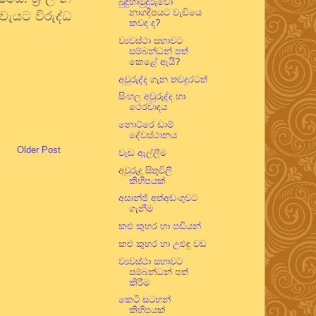
බුදුහාමුදුරුවො
නාගදීපයට වැඩියෙ
ැයට විරුද්ධ
කවද ද?
ව්‍යවස්ථා සභාවට
සම්බන්ධන් පත්
කෙළේ ඇයි?
අවුරුද්ද ගැන තවදුරටත්
සිංහල අවුරුද්ද හා
ථෙරවාදය
නොට්රෙ ඩාම්
දේවස්ථානය
Older Post
වැඩ ඇල්ලීම
අවුරුදු සිතුවිලි
කිහිපයක්
අසාන්ජ් අත්අඩංගුවට
ගැනීම
කළු කුහර හා පඬියන්
කළු කුහර හා උළුඳු වඩ
ව්‍යවස්ථා සභාවට
සම්බන්ධන් පත්
කිරීම
කෙටි සටහන්
කිහිපයක්