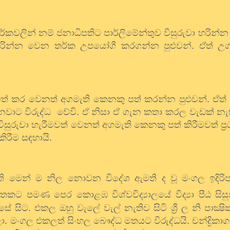
කවලින් නම් ජනාධිපතිට පාර්ලිමේන්තුව විසුරුවා හරින්න
ා හරින්න වෙන තර්ක උපයෝගී කරගන්න පුළුවන්. ඒත් උග
ත් කර වෙනත් අගමැති කෙනකු පත් කරන්න පුළුවන්. ඒත්
වාට විරුද්ධ
වේවි. ඒ නිසා ඒ ගැන කතා කරල වැඩක් නැහ
 විසුරුවා හැරීමවත් වෙනත් අගමැති කෙනකු පත් කිරීමවත් ප
රීම සඳහායි.
ති මෙන් ම නිල නොවන විදේශ ඇමති ද වූ මංගල ඉදිරි
තකට පමණ පෙර කොළඹ විශ්වවිද්‍යාලයේ විද්‍යා පීඨ සිසු
සිට. එකල ඔහු වැලේ වැල් නැතිව සිටි ශ්‍රී ල නි පාක්‍
කළා. මංගල එකලත් සිංහල බෞද්ධ මතයට විරුද්ධයි. චන්ද්‍රික