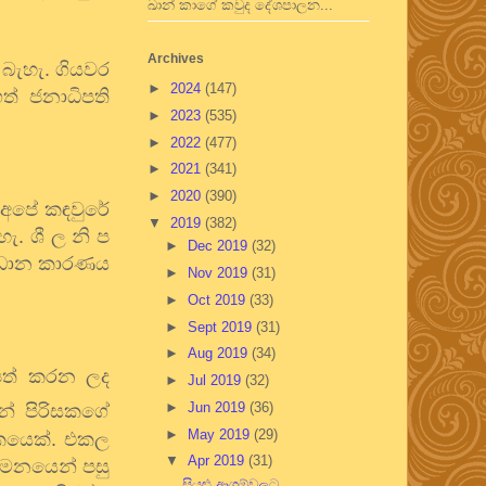
ඛාන් කාගේ කවුද දේශපාලන...
Archives
 බැහැ. ගියවර
►
2024
(147)
ත් ජනාධිපති
►
2023
(535)
►
2022
(477)
►
2021
(341)
►
2020
(390)
 අපේ කඳවුරේ
▼
2019
(382)
ැ. ශී ල නි ප
►
Dec 2019
(32)
්‍රධාන කාරණය
►
Nov 2019
(31)
►
Oct 2019
(33)
►
Sept 2019
(31)
►
Aug 2019
(34)
පත් කරන ලද
►
Jul 2019
(32)
►
Jun 2019
(36)
න් පිරිසකගේ
►
May 2019
(29)
ෂිකයෙක්. එකල
▼
Apr 2019
(31)
ාගමනයෙන් පසු
සියළු ආගම්වලට