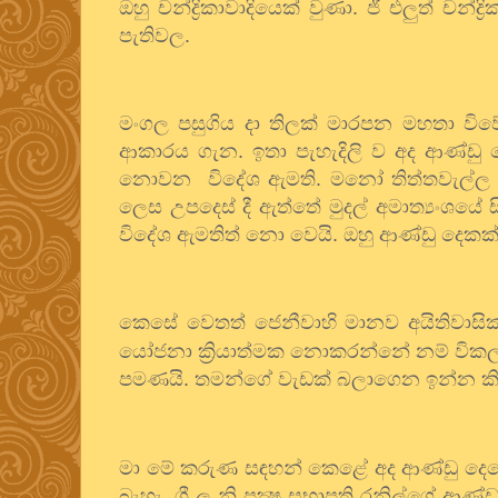
ඔහු චන්ද්‍රිකාවාදියෙක් වුණා. ජී එලුත් චන්
පැතිවල.
මංගල පසුගිය දා තිලක් මාරපන මහතා විව
ආකාරය ගැන. ඉතා පැහැදිලි ව අද ආණ්ඩු 
නොවන
විදේශ ඇමති. මනෝ තිත්තවැල්ල
ලෙස උපදෙස් දී ඇත්තේ මුදල් අමාත්‍යංශයේ 
විදේශ ඇමතිත් නො වෙයි. ඔහු ආණ්ඩු දෙකක් 
කෙසේ වෙතත් ජෙනීවාහි මානව අයිතිවාසිකම
යෝජනා ක්‍රියාත්මක නොකරන්නේ නම් විකල්ප ක්
පමණයි. තමන්ගේ වැඩක් බලාගෙන ඉන්න කිය
මා මේ කරුණ සඳහන් කෙළේ අද ආණ්ඩු දෙකේ
බැහැ. ශ්‍රී ල නි පක්‍ෂ සභාපති රනිල්ගේ ආණ