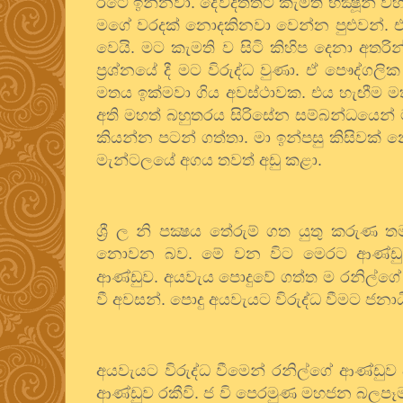
රටේ ඉන්නවා. දේවදත්තට කැමති භික්‍ෂූන් වහ
මගේ වරදක් නොදකිනවා වෙන්න පුළුවන්. ඒ
වෙයි. මට කැමති ව සිටි කිහිප දෙනා අතර
ප්‍රශ්නයේ දී මට විරුද්ධ වුණා. ඒ පෞද්ගල
මතය ඉක්මවා ගිය අවස්ථාවක. එය හැඟීම මත 
අති මහත් බහුතරය සිරිසේන සම්බන්ධයෙන් මා
කියන්න පටන් ගත්තා. මා ඉන්පසු කිසිවක් 
මැන්ටලයේ අගය තවත් අඩු කළා.
ශ්‍රී ල නි පක්‍ෂය තේරුම් ගත යුතු කරුණ 
නොවන බව. මේ වන විට මෙරට ආණ්ඩු ද
ආණ්ඩුව. අයවැය පොදුවේ ගත්ත ම රනිල්ගේ 
වී අවසන්. පොදු අයවැයට විරුද්ධ වීමට ජනා
අයවැයට විරුද්ධ වීමෙන් රනිල්ගේ ආණ්ඩුව 
ආණ්ඩුව රකීවි. ජ වි පෙරමුණ මහජන බලපෑම