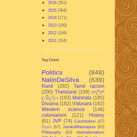
►
2016
(351)
►
2015
(364)
►
2014
(171)
►
2013
(190)
►
2012
(194)
►
2011
(154)
Tag Cloud
Politics
(848)
NalinDeSilva
(639)
Ranil
(282)
Tamil racism
(200)
TheIsland
(199)
නලින්
ද සිල්වා
(193)
Mahinda
(185)
Divaina
(182)
Vidusara
(182)
Western science
(146)
colonialism
(121)
History
(81)
JVP
(74)
Constitution
(67)
විදුසර
(67)
JanakaWansapura
(63)
Philosophy
(63)
internationalism