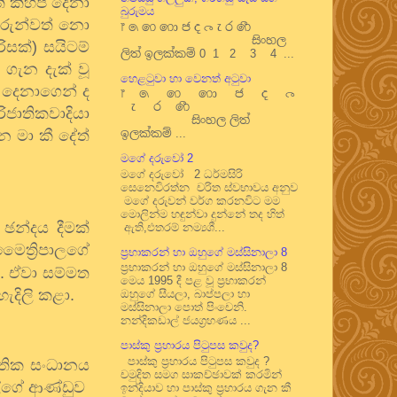
ි කිහිප දෙනා
බුරුමය
ුරුන්වත් නො
෦ ෧ ෨ ෩ ෪ ෫ ෬ ෭ ෮ ෯
සිංහල
සක්) සයිටම්
ලිත් ඉලක්කම් 0 1 2 3 4 ...
 ගැන දැක් වූ
හෙළටුවා හා වෙනත් අටුවා
ප දෙනාගෙන් ද
෦ ෧ ෨ ෩ ෪ ෫ ෬
෭ ෮ ෯
ිජාතිකවාදියා
සිංහල ලිත්
න මා කී දේත්
ඉලක්කම් ...
මගේ දරුවෝ 2
මගේ දරුවෝ 2 ධර්මසිරි
සෙනෙවිරත්න චරිත ස්වභාවය අනුව
මගේ දරුවන් වර්ග කරනවිට මම
මොලින්ම හඳුන්වා දුන්නේ තද හිත්
 ඡන්දය දීමක්
ඇති,එතරම් නම්‍යශී...
ත්‍රිපාලගේ
ප්‍රභාකරන් හා ඔහුගේ මස්සිනාලා 8
ප්‍රභාකරන් හා ඔහුගේ මස්සිනාලා 8
. ඒවා සම්මත
මෙය 1995 දී පළ වූ ප්‍රභාකරන්
ැදිලි කළා.
ඔහුගේ සීයලා, බාප්පලා හා
මස්සිනාලා පොත් පිංචෙනි.
නන්දිකඩාල් ජයග්‍රහණය ...
පාස්කු ප්‍රහාරය පිටුපස කවුද?
පාස්කු ප්‍රහාරය පිටුපස කවුද ?
ාතික සංධානය
චමුදිත සමග සාකච්ඡාවක් කරමින්
ල්ගේ ආණ්ඩුව
ඉන්දියාව හා පාස්කු ප්‍රහාරය ගැන කී