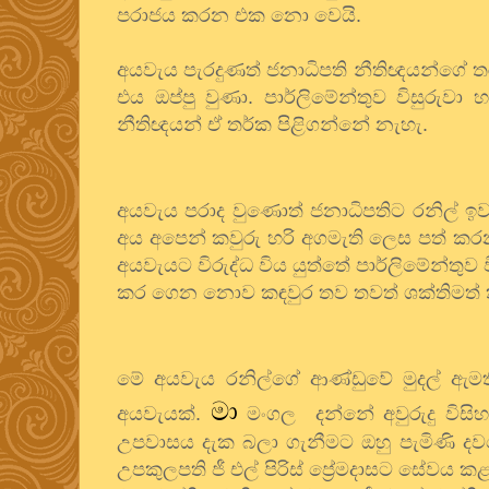
පරාජය කරන එක නො වෙයි.
අයවැය පැරදුණත් ජනාධිපති නීතිඥයන්ගේ තර්
එය ඔප්පු වුණා. පාර්ලිමේන්තුව විසුරුව
නීතිඥයන් ඒ තර්ක පිළිගන්නේ නැහැ.
අයවැය පරාද වුණොත් ජනාධිපතිට රනිල් ඉව
අය අපෙන් කවුරු හරි අගමැති ලෙස පත් කරන
අයවැයට විරුද්ධ විය යුත්තේ පාර්ලිමේන්තුව
කර ගෙන නොව කඳවුර තව තවත් ශක්තිමත් කි
මේ අයවැය රනිල්ගේ ආණ්ඩුවේ මුදල් ඇම
මා
අයවැයක්.
මංගල දන්නේ අවුරුදු විසිහ
උපවාසය දැක බලා ගැනීමට ඔහු පැමිණි දවසේ 
උපකුලපති ජී එල් පිරිස් ප්‍රේමදාසට සේවය 