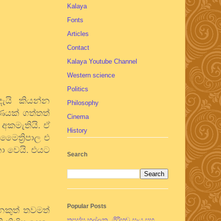
Kalaya
Fonts
Articles
Contact
Kalaya Youtube Channel
Western science
Politics
ැයි
කියන්න
Philosophy
රණයක් ගත්තත්
Cinema
 අකමැතියි. ඒ
History
මෛත්‍රිපාල එ
නො වෙයි. එයට
Search
Popular Posts
නකුත් තවමත්
තපස්සු භල්ලුක, ගිරිහඬු සෑය සහ