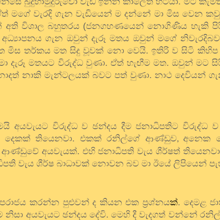
න්සේ බුදුහාමුදුරුවො වැඩ ඉන්න කාලෙත් හිටියා. මට කැමත
ත් මගේ වැරදි ගැන වැඩියෙන් ම දන්නේ මා මිස වෙන කව
ින් අති විශාල බහුතරය (ජනගහණයෙන් නොගිණිය හැකි පිරි
ික අධ්‍යාපනය ගැන ඔවුන් දැරූ මතය ඔවුන් මගේ නිවැරදිබව
මිස තර්කය මත සිදු වූවක් නො වෙයි. ඉතිරි ව සිටි කිහි
 දැරූ මතයට විරුද්ධ වුණා. ඒත් හැඟීම මත. ඔවුන් මට සිර
නොදත් නාකි මැන්ටලයක් බවට පත් වුණා. නාථ දෙවියන් ගැ
තමයි අයවැයට විරුද්ධ ව ඡන්දය දීම ජනාධිපතිට විරුද්ධ ව
ෙකක් තියෙනවා. එකක් රනිල්ගේ ආණ්ඩුව
අනෙක මෛ
,
ආණ්ඩුවේ අයවැයක්. එහි ජනාධිපති වැය ශීර්ෂත් තියෙනවා
ධිපති වැය ශීර්ෂ බාධාවක් නොවන බව මා ඊයේ ලිපියෙන් පැහ
පරාජය කරන්න පුළුවන් ද කියන එක ප්‍රශ්නය
ක්
. දෙමළ ජ
 නිසා අයවැයට ඡන්දය දේවි. මෙහි දී වැදගත් වන්නේ රනි