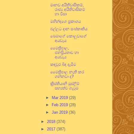
මානව අයිතිවාසිකම්,
රාජ්‍ය අයිතිවාසිකම්
හා වීසා
මහින්දගෙ ප්‍රකාශය
බල්ලට දාන සංස්කෘතිය
ඛෙමාගේ කොලුවාගේ
අයවැය
මෛත්‍රිපාල,
ජනප්‍රියතාව හා
අයවැය
කඳවුර බිඳ දැමීම
මෛත්‍රිපාල නැති කර
ගන්නවා ද?
ක්‍රිස්තියානි මුස්ලිම්
සභ්‍යත්ව ගැටුම
►
Mar 2019
(29)
►
Feb 2019
(28)
►
Jan 2019
(36)
►
2018
(374)
►
2017
(387)