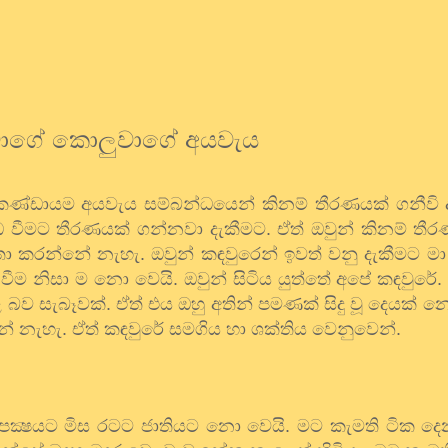
ාගේ කොලුවාගේ අයවැය
්තු කණ්ඩායම අයවැය සම්බන්ධයෙන් කිනම් තීරණයක් ගනීවි ද
්ධ වීමට තීරණයක් ගන්නවා දැකීමට. ඒත් ඔවුන් කිනම් තී
ා කරන්නේ නැහැ. ඔවුන් කඳවුරෙන් ඉවත් වනු දැකීමට මා
ීම නිසා ම නො වෙයි. ඔවුන් සිටිය යුත්තේ අපේ කඳවුරේ. 
 බව සැබෑවක්. ඒත් එය ඔහු අතින් පමණක් සිදු වූ දෙයක් 
ේ නැහැ. ඒත් කඳවුරේ සමගිය හා ශක්තිය වෙනුවෙන්.
පක්‍ෂයට මිස රටට ජාතියට නො වෙයි. මට කැමති ටික දෙ