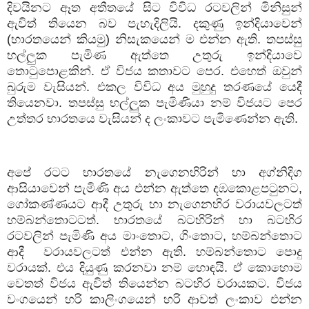
දිවයිනට ඈත අතීතයේ සිට විවිධ රටවලින් මිනිසුන්
ඇවිත් තියෙන බව පැහැදිලියි. දකුණු ඉන්දියාවෙන්
(භාරතයෙන් කියමු) නිසැකයෙන් ම එන්න ඇති. තපස්සු
භල්ලුක පැමිණ ඇත්තෙ උතුරු ඉන්දියාවෙ
තොටුපොළකින්. ඒ විජය කතාවට පෙර. එහෙත් ඔවුන්
බුරුම වැසියන්. එකල විවිධ අය මුහුදු තරණයේ යෙදී
තියෙනවා. තපස්සු භල්ලුුක පැමිණියා නම් විජයට පෙර
උත්තර භාරතයෙ වැසියන් ද ලංකාවට පැමිණෙන්න ඇති.
අපේ රටට භාරතයේ නැගෙනහිරින් හා අග්නිදිග
ආසියාවෙන් පැමිණි අය එන්න ඇත්තෙ දඹකොළපටුනට
,
ගෝකණ්ණයට ආදී උතුරු හා නැගෙනහිර වරායවලටත්
හම්බන්තොටටත්. භාරතයේ බටහිරින් හා බටහිර
රටවලින් පැමිණි අය මාංතොට
,
ගිංතොට
,
හම්බන්තොට
ආදී
වරායවලටත් එන්න ඇති. හම්බන්තොට පොදු
වරායක්. එය දියුණු කරනවා නම් හොඳයි. ඒ කොහොම
වෙතත් විජය ඇවිත් තියෙන්න බටහිර වරායකට. විජය
වංගයෙන් හරි කාලිංගයෙන් හරි ආවත් ලංකාව එන්න