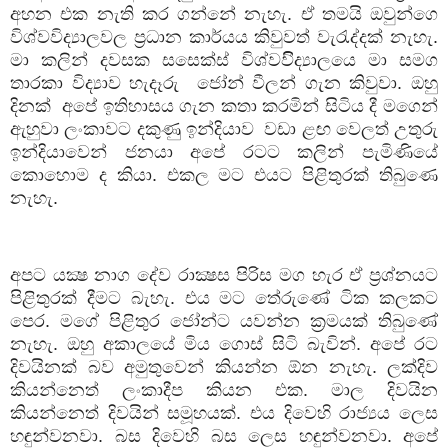
අහන එක නැති කර ගන්නේ නැහැ. ඒ තමයි ඔවුන්ගෙ
විශ්වවිද්‍යාලවල ප්‍රධාන කාර්යය කිවුවත් වැරැද්දක් නැහැ.
මා කලින් දවසක සසෙක්ස් විශ්වවිිද්‍යාලයෙ මා සමග
තාරකා විද්‍යාව හැදෑරු
ජෝන් වීලන් ගැන කිවුවා. ඔහු
දිනක්
අපේ ඉතිහාසය ගැන කතා කරමින් සිටිය දී මගෙන්
ඇහුවා ලංකාවට දකුණු ඉන්දියාව
වඩා ළඟ වෙලත් උතුරු
ඉන්දියාවෙන් ජනයා අපේ රටට කලින් පැමිණියේ
කොහොම ද කියා. එකල මට එයට පිළිතුරක් තිබුණෙ
නැහැ.
අපට යක්‍ෂ නාග දේව රාක්‍ෂස පිරිස මග හැර ඒ ප්‍රශ්නයට
පිළිතුරක් දීමට බැහැ. එය මට තේරුණේ ටික කලකට
පෙර. මගේ පිළිතුර ජෝන්ට යවන්න ක්‍රමයක් තිබුණේ
නැහැ. ඔහු අකාලයේ මිය ගොස් සිටි බැවින්. අපේ රට
දිවයිනක් බව අමුතුවෙන් කියන්න ඕන නැහැ. ලක්දිව
කියන්නෙත් ලංකාදීප කියන එක. මාල දිවයින
කියන්නෙත් දිවයින් සමූහයක්. එය දිවෙහි රාජ්‍යය ලෙස
හඳුන්වනවා. බස දිවෙහි බස ලෙස හඳුන්වනවා. අපේ