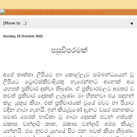
▼
Sunday, 16 October 2022
පසුවිපරමක්
අපේ තාත්තා ලිපියට හා කොල්ලෑව සම්බන්ධයෙන් වූ
ලිපියට ට්‍රොට්ස්කිවාදියකු හැරෙන්නට අනෙක් අය
යහපත් ප්‍රතිචාර දක්වා තිබුණා. ඒ ප්‍රතිචාරවලට අමතර ව
තවත් ප්‍රතිචාර දෙකක් ලැබුණා. මා හිතනවා එය සඳහන්
කළ යුතුය කියා. එක් ප්‍රතිචාරයක් වූයේ මවට හා පියාට
වඳින ගාථා ගැනයි. ඉන් කියැවුණේ දැනට වසර පනහකට
පමණ පෙරත් භාවිතා වූ ගාථා දෙකක් පටන් ගත්තේ
ඔකාස වන්දාමි තාත
,
ඔකාස වන්දාමි අම්ම කියල
යන්නයි. එය නුවර යුගයේ සිට එන බවත් කියා තිබුණා.