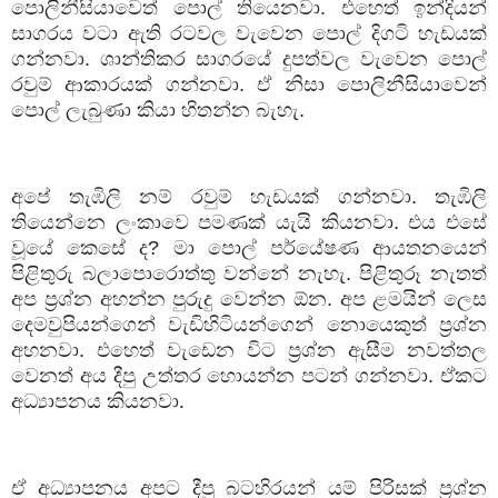
පොලිනීසියාවෙත් පොල් තියෙනවා. එහෙත් ඉන්දියන්
සාගරය වටා ඇති රටවල වැවෙන පොල් දිගටි හැඩයක්
ගන්නවා. ශාන්තිකර සාගරයේ දුපත්වල වැවෙන පොල්
රවුම් ආකාරයක් ගන්නවා. ඒ නිසා පොලිනීසියාවෙන්
පොල් ලැබුණා කියා හිතන්න බැහැ.
අපේ තැඹිලි නම් රවුම් හැඩයක් ගන්නවා. තැඹිලි
තියෙන්නෙ ලංකාවෙ පමණක් යැයි කියනවා. එය එසේ
වූයේ කෙසේ ද
?
මා පොල් පර්යේෂණ ආයතනයෙන්
පිළිතුරු බලාපොරොත්තු වන්නේ නැහැ. පිළිතුරූ නැතත්
අප ප්‍රශ්න අහන්න පුරුදු වෙන්න ඕන. අප ළමයින් ලෙස
දෙමවුපියන්ගෙන් වැඩිහිටියන්ගෙන් නොයෙකුත් ප්‍රශ්න
අහනවා. එහෙත් වැඩෙන විට ප්‍රශ්න ඇසීම නවත්තල
වෙනත් අය දීපු උත්තර හොයන්න පටන් ගන්නවා. ඒකට
අධ්‍යාපනය කියනවා.
ඒ අධ්‍යාපනය අපට දීපු බටහිරයන් යම් පිරිසක් ප්‍රශ්න