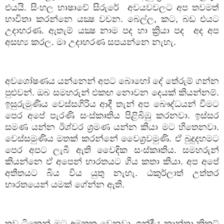
එයයි. සිංහල භාෂාවේ සිරුරේ
අවයවවලට අප තවමත්
භාවිතා කරන්නෙ යක්‍ෂ වචන. බෙල්ල
,
කට
,
බඩ එයට
උදාහරණ. ඇතැම් යක්‍ෂ නාම පද හා ක්‍රියා පද
අද අප
අසභ්‍ය කරල. මා උදාහරණ සපයන්නෙ නැහැ.
අවශෝෂණය යන්නෙන් අපට බොහෝ දේ තේරුම් ගන්න
පුළුවන්. ඔබ සමහරුන් එකඟ නොවන දෙයක් කියන්නම්.
ඉසුරුමුණිය වෙස්සගිරිය ආදී තැන් අප බෞද්ධයන් වීමට
පෙර අපේ පැරණි සංස්කෘතිය පිළිබිඹු කරනවා. ඉස්සර
සමණ යන්න ඊශ්වර ශ්‍රමණ යන්න කියා මට හිතෙනවා.
වෙස්සමුණිය මතක් කරන්නේ වෛශ්‍රවමුණි. ඒ බුදුදහමට
පෙර අපට ලැබී ඇති වෛදික සංස්කෘතිය. සමහරුන්
කියන්නෙ ඒ අපෙන් භාරතයට ගිය කතා කියා. අප අපේ
අතීතයට බිය විය යුතු නැහැ. ඨකුර්ලාත් උත්තර
භාරතයෙන් යමක් ගේන්න ඇති.
තව ටිකෙන් මට අමතක වෙනවා. ඉන්දීය කාන්තා ක්‍රිකට්