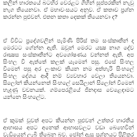
කලින් භාරතයේ බටහිර වෙරළට ගිහින් සුප්පරකින් නැවු
නැග තියෙනවා. ඒ මහාවංසයට අනුව. ඒ කතාව ප්‍රශ්න
කරන්න පුළුවන්. එතන කතා දෙකක් තියෙනවා ද
?
ඒ විවිධ ප්‍රදේශවලින් පැමිණි පිරිස් තම සංස්කෘතීන් ද
මෙරටට ගේන්න ඇති. ඔවුන් මෙරට යක්‍ෂ නාග දේව
රාක්‍ෂස සංස්කෘතීන්ට අවශෝෂණය වන්නත් ඇති. අප
සිංහල වී ඇත්තේ කලක් යෑමෙන් පසු. එසේ සිංහල
වීමෙන් පසු අර ලංකාව කියන නම අත්හැරි සිංහලේ
සිංහල දේශය ආදී නම් ව්‍යවහාර වෙලා තියෙනවා.
සිලෝන් කියන්නෙත් සිංහලේ සෙයිලාන් සිලෝන් වීමෙන්
හැදුණු වචනයක්. ගම්පෙරළියේ ජිනදාස වෙළෙඳාමට
යන්නෙ සිංහලේට.
ඒ කුමක් වුවත් අපට කියන්න පුළුවන් උත්තර භාරතීය
ආභාසය අපට අනෙක් ආභාසවලට වඩා බෙහෙවින්
වැඩියෙන් ලැබී තිබෙන බව. ජෝන් ඇසු ප්‍රශ්නයට පිළිතුර