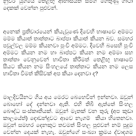
නුවර යුගයේ තෙළිඟු ආභාසයත් සමග ගෙතුණු ගාථා
දෙකක් වෙන්න පුළුවන්.
අනෙක් ප්‍රතිචාරයෙන් කියැවුණෙ දිවෙහි භාෂාවෙ අම්මට
මම්ම කියාත් තාත්තාට බාප්පා කියාත් කියන බව. සමහර
පවුල්වල මම්ම කියනවා පුංචි අම්මට. දිවෙහි බසෙහි පුංචි
අම්මට කියන නම හා බාප්පට කියන නම අම්මා සහ
තාත්තා වෙනුවෙන් භාවිතා කිරීමත් තෙළිඟු භාෂාවේ
සීයට කියන නම සිංහලයේ තාත්තාට කියන නම ලෙස
භාවිතා වීමත් කිසිවක් අප කියා දෙනවා ද
?
මාලදිවයිනට ගිය අය මෙරට බෙහෙවින් ඉන්නවා. ඔවුන්
බොහෝ දේ දන්නවා ඇති. එහි තිබී ඇත්තේ සිංහල
බෞද්ධ සංස්කෘතියක්. ඔවුන් මෑතක් වන තුරු (අප කුඩා
කාලයේත්) දොඩන්දුවට ආවෙ නැගම්
කියා හිතෙනවා.
ඔවුන් සමහර දෙනකුට තවමත් සිංහල පුළුවන් නම් පුදුම
වෙන්න දෙයක් නැහැ. ඔවුන්ගේ සංඛ්‍යා ක්‍රමය ද්වාදශම