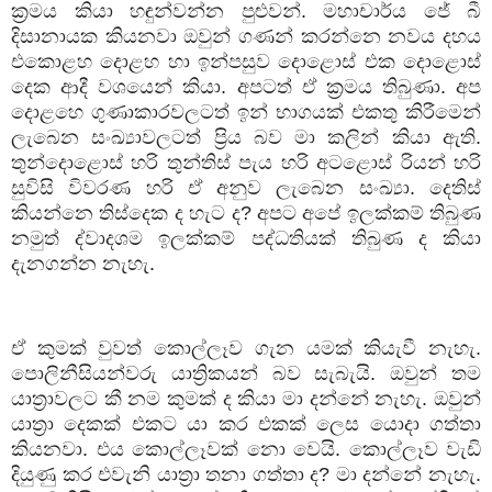
ක්‍රමය කියා හඳුන්වන්න පුළුවන්. මහාචාර්ය ජේ බී
දිසානායක කියනවා ඔවුන් ගණන් කරන්නෙ නවය දහය
එකොළහ දොළහ හා ඉන්පසුව දොළොස් එක දොළොස්
දෙක ආදී වශයෙන් කියා. අපටත් ඒ ක්‍රමය තිබුණා. අප
දොළහෙ ගුණාකාරවලටත් ඉන් භාගයක් එකතු කිරීමෙන්
ලැබෙන සංඛ්‍යාවලටත් ප්‍රිය බව මා කලින් කියා ඇති.
තුන්දොළොස් හරි තුන්තිස් පැය හරි අටළොස් රියන් හරි
සුවිසි විවරණ හරි ඒ අනුව ලැබෙන සංඛ්‍යා. දෙතිස්
කියන්නෙ තිස්දෙක ද හැට ද
?
අපට අපේ ඉලක්කම් තිබුණ
නමුත් ද්වාදශම ඉලක්කම් පද්ධතියක් තිබුණ ද කියා
දැනගන්න නැහැ.
ඒ කුමක් වුවත් කොල්ලෑව ගැන යමක් කියැවී නැහැ.
පොලිනීසියන්වරු යාත්‍රිකයන් බව සැබැයි. ඔවුන් තම
යාත්‍රාවලට කී නම කුමක් ද කියා මා දන්නේ නැහැ. ඔවුන්
යාත්‍රා දෙකක් එකට යා කර එකක් ලෙස යොදා ගත්තා
කියනවා. එය කොල්ලෑවක් නො වෙයි. කොල්ලෑව වැඩි
දියුණු කර එවැනි යාත්‍රා තනා ගත්තා ද
?
මා දන්නේ නැහැ.