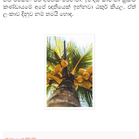
කණ්ඩායමේ අපේ ඥාතියෙක් ඉන්නවා ඨකුර් කියල. ඒත්
ලංකාව දිනුව නම් තමයි හොඳ.