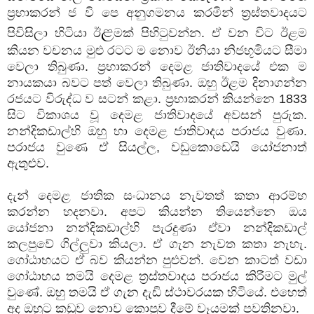
ප්‍රභාකරන් ජ වි පෙ අනුගමනය කරමින් ත්‍රස්තවාදයට
ළ
පිවිසිලා හිටියා ඊ
මක් පිහිටුවන්න. ඒ වන විට ඊළම
කියන වචනය මුළු රටට ම නොව ඊනියා නිජභූමියට සීමා
වෙලා තිබුණා. ප්‍රභාකරන් දෙමළ ජාතිවාදයේ එක ම
නායකයා බවට පත් වෙලා තිබුණා. ඔහු ඊළම දිනාගන්න
රජයට විරුද්ධ ව සටන් කළා. ප්‍රභාකරන් කියන්නෙ 1833
සිට විකාශය වූ දෙමළ ජාතිවාදයේ අවසන් පුරුක.
නන්දිකඩාල්හි ඔහු හා දෙමළ ජාතිවාදය පරාජය වුණා.
පරාජය වුණෙ ඒ සියල්ල, වඩුකොඩෙයි යෝජනාත්
ඇතුළුව.
දැන් දෙමළ ජාතික සංධානය නැවතත් කතා ආරම්භ
කරන්න හදනවා. අපට කියන්න තියෙන්නෙ ඔය
යෝජනා නන්දිකඩාල්හි පැරදුණා ඒවා නන්දිකඩාල්
කලපුවේ ගිල්ලුවා කියලා. ඒ ගැන නැවත කතා නැහැ.
ගෝඨාභයට ඒ බව කියන්න පුළුවන්. වෙන කාටත් වඩා
ගෝඨාභය තමයි දෙමළ ත්‍රස්තවාදය පරාජය කිරීමට මුල්
වුණේ. ඔහු තමයි ඒ ගැන දැඩි ස්ථාවරයක හිටියේ. එහෙත්
අද ඔහුට කඩුව නොව කොපුව දීමේ වෑයමක් පවතිනවා.