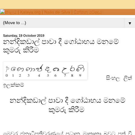
▼
Saturday, 19 October 2019
නන්දිකඩාල් පාවා දී ගෝඨාභය මනමේ
කුමරු කිරීම
සිංහල ලිත්
ඉලක්කම්
නන්දිකඩාල් පාවා දී ගෝඨාභය මනමේ
කුමරු කිරීම
මෙවර ජනාධිපතිවරණයේ ප්‍රධාන මාතෘකා බවට පත් වී