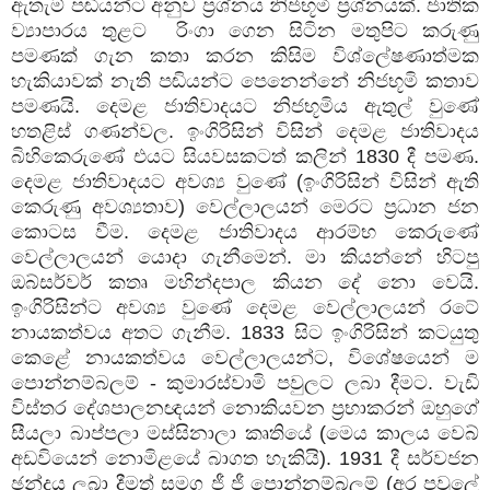
ඇතැම් පඬියන්ට අනුව ප්‍රශ්නය නිජභූමි ප්‍රශ්නයක්. ජාතික
ව්‍යාපාරය තුළට රිංගා ගෙන සිටින මතුපිට කරුණු
පමණක් ගැන කතා කරන කිසිම විශ්ලේෂණාත්මක
හැකියාවක් නැති පඬියන්ට පෙනෙන්නේ නිජභූමි කතාව
පමණයි. දෙමළ ජාතිවාදයට නිජභූමිය ඇතුල් වුණේ
හතළිස් ගණන්වල. ඉංගිරිසින් විසින් දෙමළ ජාතිවාදය
බිහිකෙරුණේ එයට සියවසකටත් කලින් 1830 දී පමණ.
දෙමළ ජාතිවාදයට අවශ්‍ය වුණේ (ඉංගිරිසින් විසින් ඇති
කෙරුණු අවශ්‍යතාව) වෙල්ලාලයන් මෙරට ප්‍රධාන ජන
කොටස වීම. දෙමළ ජාතිවාදය ආරම්භ කෙරුණේ
වෙල්ලාලයන් යොදා ගැනීමෙන්. මා කියන්නේ හිටපු
ඔබ්සර්වර් කතෘ මහින්දපාල කියන දේ නො වෙයි.
ඉංගිරිසින්ට අවශ්‍ය වුණේ දෙමළ වෙල්ලාලයන් රටේ
නායකත්වය අතට ගැනීම. 1833 සිට ඉංගිරිසින් කටයුතු
කෙළේ නායකත්වය වෙල්ලාලයන්ට, විශේෂයෙන් ම
පොන්නම්බලම් - කුමාරස්වාමි පවුලට ලබා දීමට. වැඩි
විස්තර දේශපාලනඥයන් නොකියවන ප්‍රභාකරන් ඔහුගේ
සීයලා බාප්පලා මස්සිනාලා කෘතියේ (මෙය කාලය වෙබ්
අඩවියෙන් නොමිළයේ බාගත හැකියි). 1931 දී සර්වජන
ඡන්දය ලබා දීමත් සමග ජී ජී පොන්නම්බලම් (අර පවුලේ