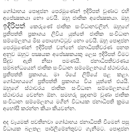
ගෝඨාභය පොදුජන පෙරමුණෙන් ඉදිරිපත් වුණාට එහි
අපේක්‍ෂකයා නො වෙයි. ඔහු ජාතික අපේක්‍ෂකයා. ඔහු
ඉදිරිපත්
කෙරුණේ ජාතික සංවිධානවලින්. ඔහුගේ
ප්‍රතිපත්ති ප්‍රකාශය ලිවිය යුත්තේ ජාතික සංවිධාන
සම්මේලනය මිස පොහොට්ටුව නො වෙයි. ඔහු පොදුජන
පෙරමුණෙන් ඉදිරිපත් වන්නේ ජනාධිපතිවරණ පනත
අනුව ඔහුට පක්‍ෂයක අපේක්‍ෂකයකු ලෙස ඉදිරිපත් වීමට
සිදුව ඇති නිසා පමණයි. ජනාධිපතිවරණය
සම්බන්ධයෙන් ජාතික සංවිධාන සම්මේලනයේ ස්ථාවරය,
ප්‍රතිපත්ති ප්‍රකාශය, මා ඊයේ ලිපියේ පළ කළා.
ගෝඨාභයගේ ප්‍රතිපත්ති ප්‍රකාශය විය යුත්තේ එයයි.
ඔහුගේ ස්ථාවරය ජාතික සංවිධාන සම්මේලනයේ
ස්ථාවරය වෙන්න ඕන. සමහරු සූදානම් වුණා ජාතික
සංවිධාන සම්මේලනය මගින් විධායක ජනාධිපති ක්‍රමය
අහෝසි කරන්න කියා කියවන්න.
අද වෑයමක් පවතිනවා ගෝඨාභය ජනාධිපති වීමෙන් පසු
විධායක බලතල පාර්ලිමේන්තුවට ගැනීමට. පොදුජන