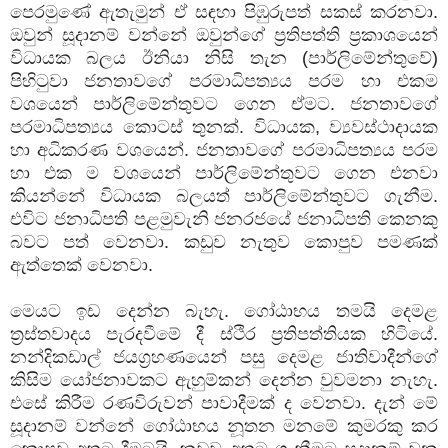
පෙරමුණේ ඇතැමුන් ඒ සඳහා පිඹුරුපත් සකස් කරනවා.
ඔවුන් සූදානම් වන්නේ ඔවුන්ගේ ප්‍රතිපත්ති ප්‍රකාශයෙන්
විධායක බලය ඊනියා නිසි තැන (පාර්ලිමේන්තුවේ)
පිහිටුවා ජනතාවගේ පරමාධිපත්‍යය පරම හා එකම
වශයෙන් පාර්ලිමේන්තුවට ගෙන ඒමට. ජනතාවගේ
පරමාධිපත්‍යය කොටස් තුනක්. විධායක, ව්‍යවස්ථාදායක
හා අධිකරණ වශයෙන්. ජනතාවගේ පරමාධිපත්‍යය පරම
හා එක ම වශයෙන් පාර්ලිමේන්තුවට ගෙන එනවා
කියන්නේ විධායක බලයත් පාර්ලිමේන්තුවට ගැනීම.
එවිට ජනාධිපති පළමුවැනි ජනරජයේ ජනාධිපති කෙනකු
බවට පත් වෙනවා. කඩුව නැතුව කොපුව පමණක්
ඇත්තෙක් වෙනවා.
මෙයට ඉඩ දෙන්න බැහැ. ගෝඨාභය තමයි දෙමළ
ත්‍රස්තවාදය පැරදවීමේ දී ස්ථිර ප්‍රතිපත්තියක හිටියේ.
නන්දිකඩාල් ජයග්‍රහණයෙන් පසු දෙමළ ජාතිවාදීන්ගේ
කිසිම යෝජනාවකට ඇහුම්කන් දෙන්න වුවමනා නැහැ.
එසේ කිරීම රණවිරුවන් පාවාදීමක් ද වෙනවා. දැන් මේ
සූදානම් වන්නේ ගෝඨාභය නූතන මනමේ කුමරකු කර