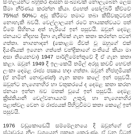
සිංහලයන්ට බහුතර ආසන සංඛ්‍යාවක් නොලැබෙන ලෙස
සීමා නීර්ණය කරන්න කියා. එහෙත් සෝල්බරි කිව්වේ
75%ක් 50%ට අඩු කිරීමට තමාට තබා කිසිවකුටවත්
නොහැකි බවයි. වෙල්ලාලයන් රටේ නායකත්වයට පත්
වීමේ සිහිනය අත් හැරියේ ඉන් පසුවයි. ඔවුන් දෙමළ
ජනයාට නිදහස දිනා ගැනීමක් ගැන කතා කරන්න පටන්
ගත්තා. නාගනාදන් (කොළඹ ජීවත් වූ ඔහුගේ එක්
දියණියක් ඉගෙන ගත්තේ චන්ද්‍රිකාගේ පංතියේ කියා මා
අසා තියෙනවා) 1947 පාර්ලිමේන්තුවේ දී ඒ ගැන කතා
කළා. ඔවුන් 1949 දී ඉලංකෙයි තමිල් අරසු කචචි හෙවත්
ලංකා දෙමළ රාජ්‍ය පක්‍ෂය හදා ගත්තා. ඔවුන් නිජභූමියක්
(ඒ නමින් නොවුණත්) ගැන කතා කලේ ඉන් පසුවයි.
ඔවුන්ට නැගෙනහිර හා වතුකරයේ ද දෙමළ කතා කරන
ජනයා ඉන්න බව මතක් වූයේ ඉන් පසුවයි. දෙමළ
ක්‍රිස්තියානි චෙල්වනායගම් උතුරු හා නැගෙනහිර
පළාත්වල වෙන ම රාජ්‍යයක් පිහිටුවීමට කතා කෙළේ ඉන්
පසුවයි.
1976 වඩුකොඩෙයි සම්මේලනයෙ දි ඔවුන්ගේ ඒ
ස්ථාවරය නිල වශයෙන් ප්‍රකාශ කෙරුණා. ඒ වන විටත්