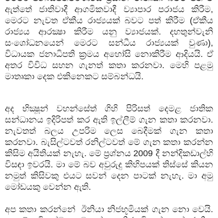
ඇත්තේ ජාතිවාදී ආගමිකවාදී ව්‍යාපාර පරාජය කිරීම,
මෙරට නැවත ඒකීය රාජ්‍යයක් බවට පත් කිරීම (ඒකීය
රාජ්‍යය ආරක්‍ෂා කිරීම යනු ව්‍යාජයක්. දහතුන්වැනි
සංශෝධනයෙන් මෙරට සන්ධීය රාජ්‍යයක් වුණා),
විධායක ජනාධිපති ක්‍රමය අහෝසි නොකිරීම ආදියයි. ඒ
අතර විවිධ සහන ගැනත් කතා කරනවා. මෙහි පළමු
මාතෘකා දෙක එකිනෙකට සම්බන්ධයි.
අද භික්‍ෂූන් වහන්සේත් ගිහි පිරිසත් දෙමළ ජාතික
සන්ධානය ඉදිරිපත් කර ඇති ඉල්ලීම් ගැන කතා කරනවා.
නැවතත් බලය උපරිම ලෙස බෙදීමක් ගැන කතා
කරනවා. බැසිල්ටවත් රනිල්ටවත් මේ ගැන කතා කරන්න
කිසිම අයිතියක් නැහැ. මේ ප්‍රශ්නය 2009 දී නන්දිකඩාල්හි
විසඳා ඉවරයි. මා මේ බව අවුරුදු කිහිපයක් තිස්සේ කියන
නමුත් කිසිවකු එයට සවන් දෙන පාටක් නැහැ. මා අමු
මෝඩයකු වෙන්න ඇති.
අප කතා කරන්නේ ඊනියා නිජභූමියක් ගැන නො වෙයි.