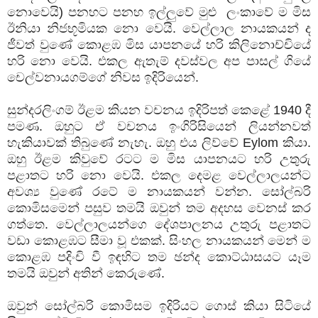
නොවෙයි) පනහට පනහ ඉල්ලුවේ මුළු ලංකාවේ ම මිස
ඊනියා නිජභූමියක නො වෙයි. වෙල්ලාල නායකයන් ද
ජීවත් වුණේ කොළඹ මිස යාපනයේ හරි කිලිනොච්චියේ
හරි නො වෙයි. එකල ඇතැම් දවස්වල අප පාසල් ගියේ
චෙල්වනායගම්ගේ නිවස ඉදිරියෙන්.
සුන්දරලිංගම් ඊළම කියන වචනය ඉදිරිපත් කෙළේ 1940 දී
පමණ. ඔහුට ඒ වචනය ඉංගිරිසියෙන් ලියන්නවත්
හැකියාවක් තිබුණේ නැහැ. ඔහු එය ලිව්වේ Eylom කියා.
ඔහු ඊළම කිවුවේ රටට ම මිස යාපනයට හරි උතුරු
පළාතට හරි නො වෙයි. එකල දෙමළ වෙල්ලාලයන්ට
අවශ්‍ය වුණේ රටේ ම නායකයන් වන්න. සෝල්බරි
කොමිසමෙන් පසුව තමයි ඔවුන් තම අදහස වෙනස් කර
ගත්තෙ. වෙල්ලාලයන්ගෙ දේශපාලනය උතුරු පළාතට
වඩා කොළඹට සීමා වූ එකක්. සිංහල නායකයන් මෙන් ම
කොළඹ පදිංචි වී ඉඳහිට තම ඡන්ද කොට්ඨාසයට යෑම
තමයි ඔවුන් අතින් කෙරුණේ.
ඔවුන් සෝල්බරි කොමිසම ඉදිරියට ගොස් කියා සිටියේ