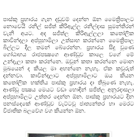
පාස්කු ප්‍රහාරය ගැන දඬුවම් දෙන්න ඕන මෛත්‍රිපාලට
නොවෙයි රනිල් සජිත් කිරිඇල්ල රනිල්දාස සුමන්තිරන්
වැනි අයට. අද සජිත්ල කිරිඇල්ලලා කතෝලික
කාවින්දලා අප්පුහාමිලා උත්සාහ කරන්නෙ මෛත්‍රිපාල
බිල්ලට දීල තමන් බේරෙන්න. ප්‍රහාරය සිදු වුණෙ
ගෝඨාභය රාජපක්‍ෂගෙ ආණ්ඩුව කාලෙ වගේ මේ
උන්දැලා කතා කරන්නෙ. ඔවුන් කතා කරන්නෙ මොන
මුඛයෙන් ද කියල මා අහන්නෙ නැහැ. ඒක කවුරුත්
දන්නවා. කාවින්දලාට අප්පුහාමිලාට ඔය කියන
කතෝලික භක්තිය පාස්කු ප්‍රහාරය දා තිබුණෙ නැහැ.
ආණ්ඩු පක්‍ෂය මෙයට වඩා හොඳින් සජිත්ල අනුරදාසලා
අප්පුහාමිලට උත්තර දෙන්න ඕන. පාස්කු ප්‍රහාරයට දින
පනස්දෙකේ ආණ්ඩුව වැට්ටවූ ජාත්‍යන්තර හා මෙරට
විජාතික බලවේග වග කියන්න ඕන.