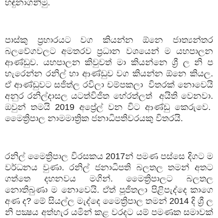
හඳුනාගනිමු.
පාස්කු ප්‍රහාරයට වග කියන්න ඕනෙ ජාත්‍යන්තර
බලවේගවලට අමතරව ප්‍රධාන වශයෙන් ම යහපාලන
ආණ්ඩුව. යහපාලන කිවුවත් මා කියන්නෙ ශ්‍රී ල නි ප
හැරෙන්න රනිල් හා ආණ්ඩුව වග කියන්න ඕනෙ කියල.
ඒ ආණ්ඩුවට සජිත්ල රවිලා චම්පකලා
විතරක් නොවෙයි
අනුර රනිල්දාසල යටත්විජිත හේරත්ලත්
අයිති වෙනවා.
ඔවුන් තමයි
2019
අප්‍රේල් වන විට ආණ්ඩු කෙරුවෙ.
මෛත්‍රිපාල නාමමාත්‍රික ජනාධිපතිවරයකු විතරයි.
රනිල් මෛත්‍රිපාල විරසකය
2017
න් පමණ පස්සෙ දිගට ම
වර්ධනය වුණා. රනිල් ජනාධිපති බලතල තමන් අතට
ගත්තෙ දහනවය මගින්. මෛත්‍රිපාලට බලතල
නොතිබුණා ම නොවෙයි. ඒත් පූජිතලා පිළිපැද්දෙ කාගෙ
අණ ද
?
මේ සියල්ල මැද්දෙ මෛත්‍රිපාල තමන්
2014
දි ශ්‍රී ල
නි පක්‍ෂය අත්හැර යමින් කළ වරදට යම් පමණක සමාවක්