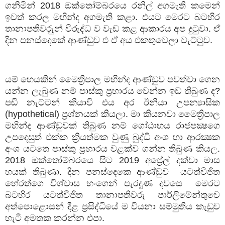
ගනිමින්
2018
ඔක්තෝම්බරයෙ රනිල් අගමැති කමෙන්
ඉවත් කරල මහින්ද අගමැති කළා. එයට මෙරට බටහිර
තානාපතිවරුුන් විරුද්ධ ව වැඩ කළ ආකාරය අප දුටුවා. ඒ
දින පනස්දෙකේ ආණ්ඩුව එ ඒ අය එකතුවෙලා වැට්ටුව.
යම් හෙයකින් මෛත්‍රිපාල මහින්ද ආණ්ඩුව පවත්වා ගෙන
යන්න ලැබුණ නම් පාස්කු ප්‍රහාරය වෙන්න ඉඩ තිබුණ ද
?
පඬි නැට්ටන් කියාවි එය අර ඊනියා උපන්‍යාසික
(
hypothetical)
ප්‍රශ්නයක් කියලා. මා කියනවා මෛත්‍රිපාල
මහින්ද ආණ්ඩුවක් තිබුණ නම් ගෝඨාභය රාජපක්‍ෂගෙ
උපදෙසුත් එක්ක ක්‍රියත්මක වුණු බුද්ධි අංශ හා ආරක්‍ෂක
අංශ යටතෙ පාස්කු ප්‍රහාරය වළක්ව ගන්න තිබුණ කියල.
2018
ඔක්තෝම්බරයෙ සිට
2019
අප්‍රේල් දක්වා මාස
හයක් තිබුණා. දින පනස්දෙකෙ ආණ්ඩුව
යටත්විජිත
හේරත්ගෙ විශ්වාස භංගෙන් පැරදුණ දවසෙ
මෙරට
බටහිර යටත්විජිත තානාපතිවරු පාර්ලිමේන්තුවෙ
අත්පොළොසන් දීළ ප්‍රසිද්ධියේ ම වියනා සම්මුතිය කැඩුව
හැටි අමතක කරන්න එපා.