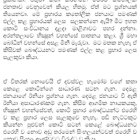
ජනතාව වෙනුවෙන් කියල හිතමු. ඒත් මට ප්‍රශ්නයක්
තියෙනවා. මේ ප්‍රහාරය කතෝලික ජනයාට පමණක්
එල්ල කළ ප්‍රහාරයක් ලෙස
සලකන්නෙ ඇයි
?
මීට ඉහත
කොටි සංවිධානය දළදා මාළිගාවට පහර දුන්නා.
අරන්තලාවෙ භික්‍ෂූන් වහන්සේ ඝාතනය කළා. ශ්‍රී මහා
බෝධීන් වහන්සේ අසළ මිනී මැරුවා.
මට මතක නැහැ ඒ
කිසිවක් බෞද්ධයනට පමණක් එල්ල කළ ප්‍රහාර ලෙස
සැලකුවා කියා.
ඒ විතරක් නොවෙයි ඒ දවස්වල හැමෝම වගේ කතා
කෙළෙ කොටින්ගෙ සාධාරණ සටන ගැන. දෙමළ
ජනයාගේ ඊනියා ප්‍රශ්නය ගැන. දෙමළ ජනයාට වී ඇති
ඊනියා අසාධාරණකම් ගැන. කිසිම ආගමික නායකයකු
,
භික්‍ෂූන් වහන්සේවත්
,
කොටි ප්‍රහාර බෞද්ධයන්ට එරෙහි
ව කළ ප්‍රහාර ලෙස සැලකුවෙ නැහැ. පඬි නැට්ටකුට
කියන්න පුළුවන් කොටි සටන් කෙළේ බෞද්ධයනට
එරෙහි ව නොව අඩු තරමෙන් සිංහලයන්ටවත් එරෙහි ව
නොව සිංහල ආණ්ඩුවට විරුද්ධ ව කියා.