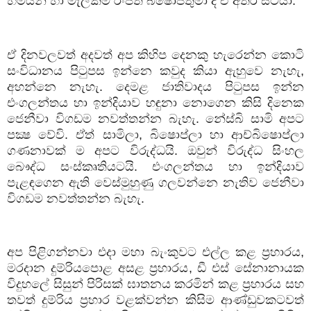
හිමියන් හා මැල්කම් රංජිත් බිෂොප්තුමා ද ඒ අතර සිටියා.
ඒ දිනවලවත් අදවත් අප කිහිප දෙනකු හැරෙන්න කොටි
සංවිධානය පිටුපස ඉන්නෙ කවුද කියා ඇහුවෙ නැහැ
,
අහන්නෙ නැහැ. දෙමළ ජාතිවාදය පිටුපස ඉන්න
එංගලන්තය හා ඉන්දියාව හඳුනා නොගෙන කිසි දිනෙක
ජෙනීවා විගඩම නවත්තන්න බැහැ. නේස්බි සාමි අපට
පක්‍ෂ වේවි. ඒත් සාමිලා
,
බිෂොප්ලා හා ආච්බිෂොප්ලා
ගණනාවක් ම අපට විරුද්ධයි. ඔවුන් විරුද්ධ සිංහල
බෞද්ධ සංස්කෘතියටයි. එංගලන්තය හා ඉන්දියාව
පැළඳගෙන ඇති වෙස්මුහුණු ගලවන්නෙ නැතිව ජෙනීවා
විගඩම නවත්තන්න බැහැ.
අප පිළිගන්නවා එදා මහා බැංකුවට එල්ල කළ ප්‍රහාරය
,
මරදාන දුම්රියපොළ අසළ ප්‍රහාරය
,
ඩී එස් සේනානායක
විදුහලේ සිසුන් පිරිසක් ඝාතනය කරමින් කළ ප්‍රහාරය සහ
තවත් දුම්රිය ප්‍රහාර වළක්වන්න කිසිම ආණ්ඩුවකටවත්