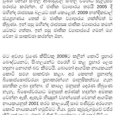
වුණා ඊනියා සිංහල ආණ්ඩුවල සිංහල විරෝධී සැලැස්ම
පරාජය කරන්න. ඒ ජාතික ව්‍යාපාරය තමයි
2005
දි
මහින්ද රාජපක්‍ෂ බලයට පත් කෙළෙත්.
2009
නන්දිකඩාල්
ජයග්‍රහණය තෙක් ම ජාතික ව්‍යාපාරය ශක්තිමත් ව
තිබුණා. ඉන් පසු මහින්ද රාජපක්‍ෂ ජාතික ව්‍යාපාරය තමන්
යටතට ගත්තා. ඉන් පසු ජාතික ව්‍යාපාරයේ ගමන් මග
වෙන ම සාකච්ඡා කරන්න ඕන.
මට අවශ්‍ය වුණෙ කිසිවකු
2009
ට කලින් කොටි ප්‍රහාර
බෞද්ධයනට
,
සිංහලයන්ට එරෙහි ව කළ ප්‍රහාර ලෙස
හඳුනා නොගත් බව කීමටයි. බොහෝ ආගමික නායකයන්
කොටි සමග සාකච්ඡා කළා. අර කෙනත් ප්‍රනාන්දු
බිෂොප්ෂොප්වරයා ප්‍රභාකරන්ගෙ මානුෂිකත්වය ගැන
සහතික ලබා දුන්නා. ඒ කාලෙ මනුසත් දෙරණ තිබුණෙ
නැහැ. බිෂොප්වරයාට මනුසත් අරණක් හදන්න අමතක
වෙන්න ඇති. ඇතැම් භික්‍ෂූන් වහන්සෙත් වෙනත් ආගමික
නායකයනුත්
2001
තරම කාලයේදී සාම පණිවුඩ අරගෙන
කොටි නායකයන් හමුවීමට ගියා. පූජ්‍ය කුඹුරුගමුවේ වජිර