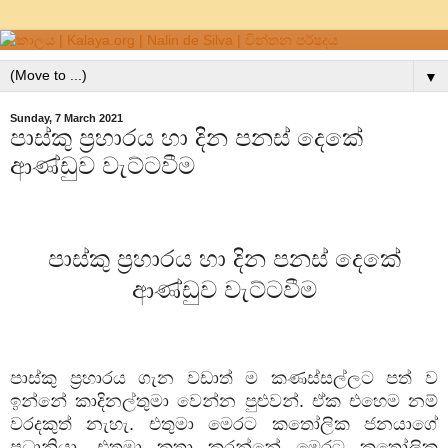
▼
Sunday, 7 March 2021
පාස්කු ප්‍රහාරය හා දින පනස් දෙකේ
ආණ්ඩුව වැට්ටවීම
පාස්කු ප්‍රහාරය හා දින පනස් දෙකේ
ආණ්ඩුව වැට්ටවීම
පාස්කු ප්‍රහාරය ගැන වඩාත් ම කණස්සල්ලට පත් ව
ඉන්නේ කාදිනල්තුමා වෙන්න පුළුවන්. ඒක එහෙම නම්
වරදකුත් නැහැ. එතුමා මෙරට කතෝලික ජනයාගේ
ප්‍රධානියා. එතුමා කතා කරන්නේ මෙරට කතෝලික