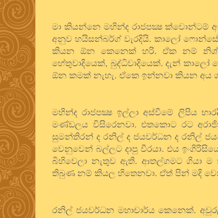
මා කියන්නෙ මහින්ද රාජපක්‍ෂ ක්වොන්ටම්
අනුව හයිසන්බර්ග් වැරදියි. කාලෝ ෆොන්ස
කියන ඕන කෙනෙක් හරි. ඒක නම් නිශ්චි
හේතුවාදියෙක්
,
බුද්ධිවාදියෙක්. දැන් කා
ඕන කමක් නැහැ. ඒකෙ ඉන්නවා කියන අය ග
මහින්ද රාජපක්‍ෂ ඉල්ලා අස්වීමේ ලිපිය 
මණ්ඩලය විසිරෙනවා. එතකොට රට අරාජි
සුමන්තිරන් ද රනිල් ද ජයවර්ධන ද රනිල් ජ
වෙනුවෙන් බල්ලට දාපු වීරයා. එය ඉංගිරිසිය
බිහිවෙලා නැතුව ඇති. ආතල්ගමට ගියා ම
තිබුණ නම් කියල හිතෙනවා. ඒත් පින් මදි ව
රනිල් ජයවර්ධන මහාචාර්ය කෙනෙක්. අවු