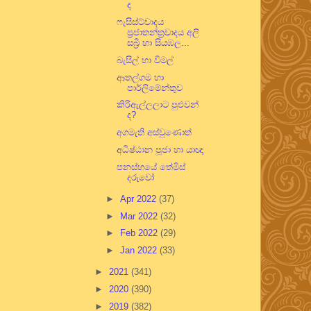
ද
ෆැසිස්ට්වාදය
ප්‍රජාතන්ත්‍රවාදය අලි
සබ්‍රි හා සියඹල...
බැසිල් හා විමල්
ආතල්ගම හා
පාර්ලිමේන්තුව
කිරිඇල්ලලාට පුළුවන්
ද?
අගමැති අස්වුණොත්
අධිෂ්ඨාන පූජා හා යාඥා
පනස්හයේ තේමිස්
දරුවෝ
►
Apr 2022
(37)
►
Mar 2022
(32)
►
Feb 2022
(29)
►
Jan 2022
(33)
►
2021
(341)
►
2020
(390)
►
2019
(382)