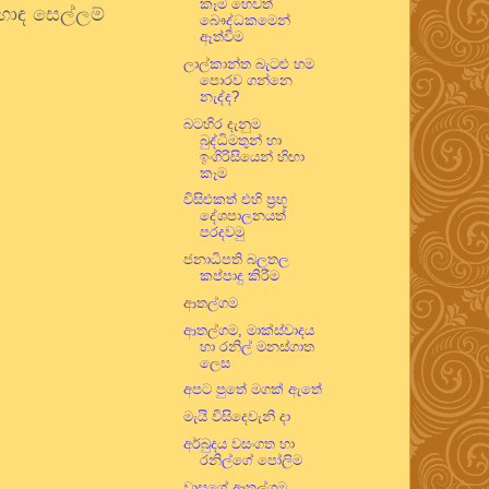
කෑම හෙවත්
ොඳ සෙල්ලම්
බෞද්ධකමෙන්
ඈත්වීම
ලාල්කාන්ත බැටළු හම
පොරව ගන්නෙ
නැද්ද?
බටහිර දැනුම
බුද්ධිමතුන් හා
ඉංගිරිසියෙන් හිඟා
කෑම
විසිඑකත් එහි ප්‍රභූ
දේශපාලනයත්
පරදවමු
ජනාධිපති බලතල
කප්පාදු කිරීම
ආතල්ගම
ආතල්ගම, මාක්ස්වාදය
හා රනිල් මනස්ගාත
ලෙස
අපට පුතේ මගක් ඇතේ
මැයි විසිදෙවැනි දා
අර්බුදය වසංගත හා
රනිල්ගේ පෝලිම
වාසුගේ ආතල්ගම