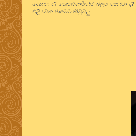
දෙනවා ද
?
කෙකරගාමින්ට බලය දෙනවා ද
?
එළිවෙන ජාමෙට කිවුවලු.