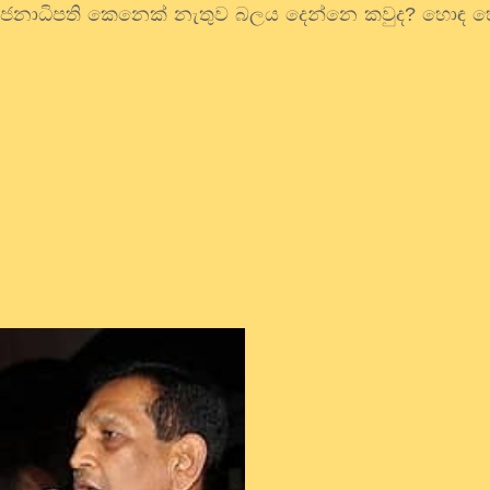
ජනාධිපති කෙනෙක් නැතුව බලය දෙන්නෙ කවුද
?
හොඳ හ