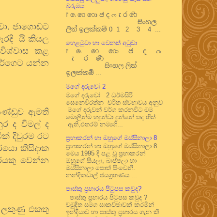
බුරුමය
෦ ෧ ෨ ෩ ෪ ෫ ෬ ෭ ෮ ෯
සිංහල
නවා. ජාගොඩට
ලිත් ඉලක්කම් 0 1 2 3 4 ...
රදි යි කියල
හෙළටුවා හා වෙනත් අටුවා
විශ්වාස කළ
෦ ෧ ෨ ෩ ෪ ෫ ෬
෭ ෮ ෯
වර්ගෙට යන්න
සිංහල ලිත්
ඉලක්කම් ...
මගේ දරුවෝ 2
මගේ දරුවෝ 2 ධර්මසිරි
සෙනෙවිරත්න චරිත ස්වභාවය අනුව
මගේ දරුවන් වර්ග කරනවිට මම
ආණ්ඩුව ඇමති
මොලින්ම හඳුන්වා දුන්නේ තද හිත්
ුර ද විමල් ද
ඇති,එතරම් නම්‍යශී...
ක් දිවුරම රට
ප්‍රභාකරන් හා ඔහුගේ මස්සිනාලා 8
ප්‍රභාකරන් හා ඔහුගේ මස්සිනාලා 8
ීරයො කිසිදාක
මෙය 1995 දී පළ වූ ප්‍රභාකරන්
ීරයකු වෙන්න
ඔහුගේ සීයලා, බාප්පලා හා
මස්සිනාලා පොත් පිංචෙනි.
නන්දිකඩාල් ජයග්‍රහණය ...
පාස්කු ප්‍රහාරය පිටුපස කවුද?
පාස්කු ප්‍රහාරය පිටුපස කවුද ?
චමුදිත සමග සාකච්ඡාවක් කරමින්
 ලකුණු එකතු
ඉන්දියාව හා පාස්කු ප්‍රහාරය ගැන කී