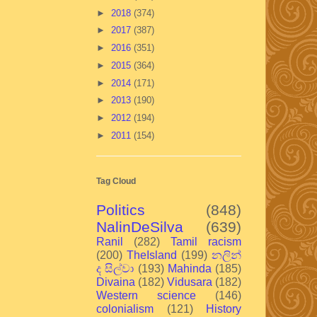
►
2018
(374)
►
2017
(387)
►
2016
(351)
►
2015
(364)
►
2014
(171)
►
2013
(190)
►
2012
(194)
►
2011
(154)
Tag Cloud
Politics
(848)
NalinDeSilva
(639)
Ranil
(282)
Tamil racism
(200)
TheIsland
(199)
නලින්
ද සිල්වා
(193)
Mahinda
(185)
Divaina
(182)
Vidusara
(182)
Western science
(146)
colonialism
(121)
History