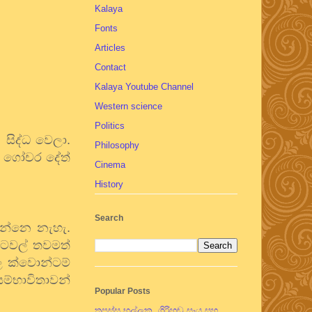
Kalaya
Fonts
Articles
Contact
Kalaya Youtube Channel
Western science
Politics
සිද්ධ වෙලා.
Philosophy
ය ගෝචර දේත්
Cinema
History
Search
දන්නෙ නැහැ.
ටවල් තවමත්
ල ක්වොන්ටම්
සම්භාවිතාවන්
Popular Posts
තපස්සු භල්ලුක, ගිරිහඬු සෑය සහ