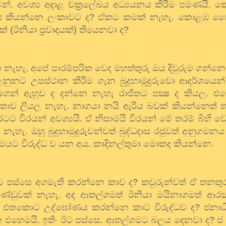
්. අවශ්‍ය අදාළ චක්‍රලේඛය අධ්‍යයනය කිරීම පමණයි. 
කය කියන්නෙ ලංකාවට ද
?
ඒකට කමක් නැහැ. කොළඹ වෛද්
(ඊනියා ප්‍රවාදයක්) තියෙනවා ද
?
ෙ නැහැ. අපේ පාරම්පරික වෙද මහත්තුරු ඔය දිවුරුම ගන්නෙ
ලනුනට උපස්ථාන කිරීම ගැන බුුදුහාමුදුුරුවො ආදර්ශයෙ
ාගෙන් ඇහුව ද දන්නෙ නැහැ රාජිතට පක්‍ෂ ද කියල. එ
තාව ලියල නැහැ. නාගයා නයි ඇරිය බවක් කියන්නෙත් න
වීරයන් අවශ්‍යයි. ඒ නිසාමයි වීරයන් මේ තරම් බිහි වෙ
හැ. ඔහු බුදුහාමුදුරුවන්වත් බුද්ධදාස රජුවත් අනුගම
‍රමයට විරුද්ධ ව යන අය. කාදිනල්තුමා මොකද කියන්නෙ.
ාට පස්සෙ අගමැති කරන්නෙ කාව ද
?
කවුරුන්වත් ඒ තනතු
ුවක් නැහැ. අද ආතල්ගමත් ඊනියා මයිනාගමත් ආරක්
?
එතකොට උද්ඝෝණය කරන්නෙ කාට විරුද්ධව ද
?
ජනාධ
ෙ එහෙමයි. ඉතිං ඊට පස්සෙ. ආතල්ගමට බලය දෙනවා ද
?
ජ