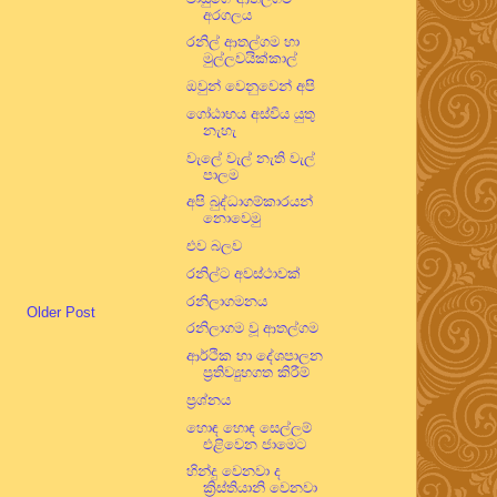
අරගලය
රනිල් ආතල්ගම හා
මුල්ලවයික්කාල්
ඔවුන් වෙනුවෙන් අපි
ගෝඨාභය අස්විය යුතු
නැහැ
වැලේ වැල් නැති වැල්
පාලම
අපි බුද්ධාගම්කාරයන්
නොවෙමු
එව බලව
රනිල්ට අවස්ථාවක්
රනිලාගමනය
Older Post
රනිලාගම වූ ආතල්ගම
ආර්ථික හා දේශපාලන
ප්‍රතිව්‍යුහගත කිරීම්
ප්‍රශ්නය
හොඳ හොඳ සෙල්ලම්
එළිවෙන ජාමෙට
හින්දු වෙනවා ද
ක්‍රිස්තියානි වෙනවා