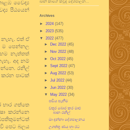
ඛාන් කාගේ කවුද දේශපාලන...
කොළඹ වෛද්‍ය
‍ය පීඨයෙන්
Archives
►
2024
(147)
►
2023
(535)
▼
2022
(477)
 නැහැ. එත් ඒ
►
Dec 2022
(45)
න් ම පෙන්නල
►
Nov 2022
(48)
හෙම නැත්තත්
►
Oct 2022
(45)
ැහැ. අද නම්
►
Sept 2022
(47)
න්නෙ. රනිල්
►
Aug 2022
(53)
නය කරන පාටක්
►
Jul 2022
(44)
►
Jun 2022
(30)
▼
May 2022
(34)
පඬිය පැනීම
ර භාර ගත්තෙ
වතුර බොර කර මාළු
‍ෂා කරන්නෙ
බාන රනිල්
ිපතිතුමන්ටත්
මා දන්නා දේශපාලනය
 වි පෙට බලය
උගත්තු ණය හා රට