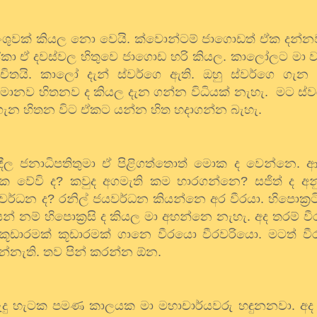
 අංශුවක් කියල නො වෙයි. ක්වොන්ටම් ජාගොඩත් ඒක දන්
ේකා ඒ දවස්වල හිතුවෙ ජාගොඩ හරි කියල. කාලෝලට මා වැ
තයි. කාලෝ දැන් ස්වර්ගෙ ඇති. ඔහු ස්වර්ගෙ ගැන 
ලෝ මොනව හිතනව ද කියල දැන ගන්න විධියක් නැහැ. මට ස්
ැන හිතන විට ඒකට යන්න හිත හදාගන්න බැහැ.
භාරදීල ජනාධිපතිතුමා ඒ පිළිගත්තොත් මොක ද වෙන්නෙ. 
ක වේවි ද
?
කවුද අගමැති කම භාරගන්නෙ
?
සජිත් ද අන
යවර්ධන ද
?
රනිල් ජයවර්ධන කියන්නෙ අර වීරයා. හිපොක්‍රටි
ෙන් නම් හිපොක්‍රසි ද කියල මා අහන්නෙ නැහැ. අද තරම් ව
 කූඩාරමක් කූඩාරමක් ගානෙ වීරයො වීරවරියො. මටත් ව
ෙන්නැති. තව පින් කරන්න ඕන.
රුදු හැටක පමණ කාලයක මා මහාචාර්යවරු හඳුනනවා. අද