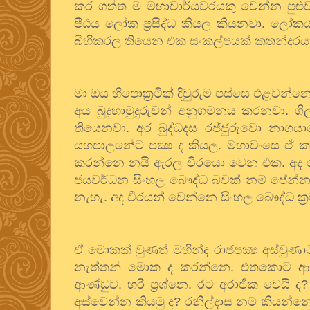
කර ගත්ත ම මහාචාර්යවරයකු වෙන්න පුළුවන
පීඨය ලෝක ප්‍රසිද්ධ කියල කියනවා. ලෝ
බිහිකරල තියෙන එක සංකල්පයක් කතන්දරයක් 
මා ඔය හිපොක්‍රටික් දිවුරුම පස්සෙ එළවන්න
අය බුදුහාමුදුරුවන් අනුගමනය කරනවා. ගි
තියෙනවා. අර බුද්ධදස රජ්ජුරුවො නාගය
යහපාලනේට පක්‍ෂ ද කියල. මහාවංසෙ ඒ ක
කරන්නෙ නයි ඇරල වීරයො වෙන එක. අද රටට 
ජයවර්ධන සිංහල බෞද්ධ බවක් නම් පේන්න නැ
නැහැ. අද වීරයන් වෙන්නෙ සිංහල බෞද්ධ ක්
ඒ මොකක් වුණත් මහින්ද රාජපක්‍ෂ අස්වුණ
නැත්තන් මොක ද කරන්නෙ. එතකොට ආණ්ඩ
ආණ්ඩුව. හරි ප්‍රශ්නෙ. රට අරාජික වෙයි ද
අස්වෙන්න කියමු ද
?
රනිල්දාස නම් කියන්න