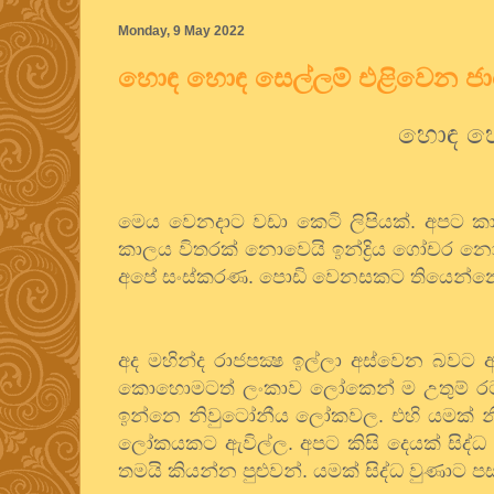
Monday, 9 May 2022
හොඳ හොඳ සෙල්ලම් එළිවෙන ජ
හොඳ හො
මෙය වෙනදාට වඩා කෙටි ලිපියක්. අපට ක
කාලය විතරක් නොවෙයි ඉන්ද්‍රිය ගෝචර නො
අපේ සංස්කරණ. පොඩි වෙනසකට තියෙන්නෙ එ
අද මහින්ද රාජපක්‍ෂ ඉල්ලා අස්වෙන බවට 
කොහොමටත් ලංකාව ලෝකෙන් ම උතුම් රට 
ඉන්නෙ නිවුටෝනීය ලෝකවල. එහි යමක් නි
ලෝකයකට ඇවිල්ල. අපට කිසි දෙයක් සිද්ධ ව
තමයි කියන්න පුළුවන්. යමක් සිද්ධ වුණාට ප