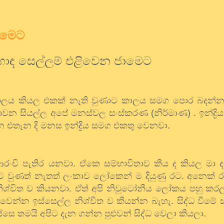
ාමෙට
ඳ සෙල්ලම් එළිවෙන ජාමෙට
ාලය කියල එකක් නැති වුණාට කාලය සමග පොර බදන්න 
වන සියල්ල අපේ මනස්වල සංස්කරණ (නිර්මාණ) . ඉන්ද්‍රි
තැන දි මනස ඉන්ද්‍රිය සමග එකතු වෙනවා.
ආරංචි පැතිර යනවා. ඒකෙ සම්භාවිතාව කීය ද කියල මා 
වුණත් නැතත් ලංකාව ලෝකෙන් ම දියුණු රට. අනෙක් ර
ශ්චිත ව කියනවා. ඒත් අපි නිවුටෝනීය ලෝකය පහු කර
ෙන්න ඉස්සෙල්ල නිශ්චිත ව කියන්න බැහැ. සිද්ධ වීමේ 
ස්සෙ තමයි අපිට දැන ගන්න පුළුවන් සිද්ධ වෙලා කියලා.