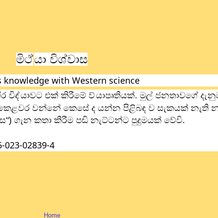
මිථ්
යා විශ්වාස
us knowledge with Western science
 විද්
යාවට එක් කිරීමේ ව්
යාපෘතියක්. මුල් ජනතාවගේ දැනුම
කෙළවර වන්නේ කෙසේ ද යන්න පිළිබඳ ව සැකයක් නැති නම
ාස") ගැන කතා කිරීම පඬි නැට්ටන්ට පුදුමයක් වේවි.
6-023-02839-4
Home