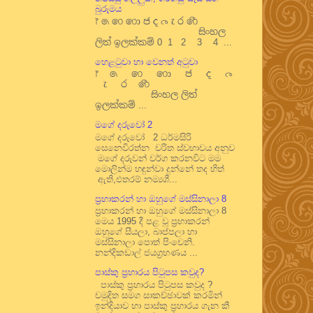
බුරුමය
෦ ෧ ෨ ෩ ෪ ෫ ෬ ෭ ෮ ෯
සිංහල
ලිත් ඉලක්කම් 0 1 2 3 4 ...
හෙළටුවා හා වෙනත් අටුවා
෦ ෧ ෨ ෩ ෪ ෫ ෬
෭ ෮ ෯
සිංහල ලිත්
ඉලක්කම් ...
මගේ දරුවෝ 2
මගේ දරුවෝ 2 ධර්මසිරි
සෙනෙවිරත්න චරිත ස්වභාවය අනුව
මගේ දරුවන් වර්ග කරනවිට මම
මොලින්ම හඳුන්වා දුන්නේ තද හිත්
ඇති,එතරම් නම්‍යශී...
ප්‍රභාකරන් හා ඔහුගේ මස්සිනාලා 8
ප්‍රභාකරන් හා ඔහුගේ මස්සිනාලා 8
මෙය 1995 දී පළ වූ ප්‍රභාකරන්
ඔහුගේ සීයලා, බාප්පලා හා
මස්සිනාලා පොත් පිංචෙනි.
නන්දිකඩාල් ජයග්‍රහණය ...
පාස්කු ප්‍රහාරය පිටුපස කවුද?
පාස්කු ප්‍රහාරය පිටුපස කවුද ?
චමුදිත සමග සාකච්ඡාවක් කරමින්
ඉන්දියාව හා පාස්කු ප්‍රහාරය ගැන කී