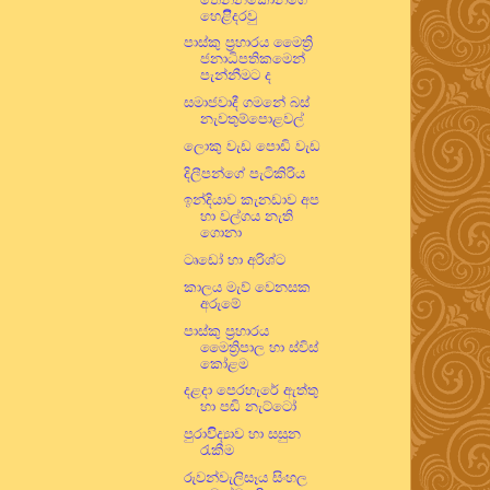
හෙළිිදරවු
පාස්කු ප්‍රහාරය මෛත්‍රි
ජනාධිපතිකමෙන්
පැන්නීමට ද
සමාජවාදී ගමනේ බස්
නැවතුම්පොළවල්
ලොකු වැඩ පොඩි වැඩ
දිලීපන්ගේ පැටිකිරිය
ඉන්දියාව කැනඩාව අප
හා වල්ගය නැති
ගොනා
ටෘඩෝ හා අරිශ්ට
කාලය මැව් වෙනසක
අරුමේ
පාස්කු ප්‍රහාරය
මෛත්‍රිපාල හා ස්විස්
කෝළම
දළදා පෙරහැරේ ඇත්තු
හා පඬි නැට්ටෝ
පුරාවිිද්‍යාව හා සසුන
රැකීම
රුවන්වැලිසෑය සිංහල