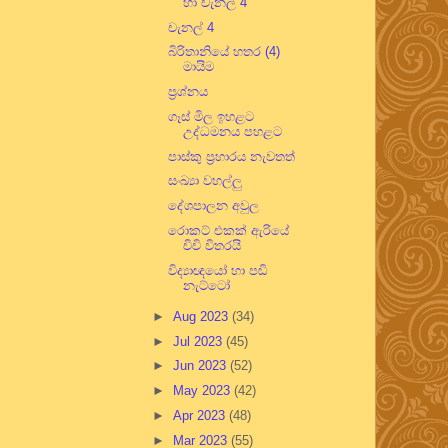
හා චැනල් 4
චැනල් 4
බිරිතානියේ හතර (4)
මායිම
ප්‍රශ්නය
ගෑස් මිල ඉහළට
උද්ධමනය පහළට
පාස්කු ප්‍රහාරය නැවතත්
සංඛ්‍යා වහල්ලු
දේශපාලන අවුල
රොකට් එකක් ඇරියේ
චිචි විතරයි
විද්‍යාඥයෝ හා පඬි
නැට්ටෝ
►
Aug 2023
(34)
►
Jul 2023
(45)
►
Jun 2023
(52)
►
May 2023
(42)
►
Apr 2023
(48)
►
Mar 2023
(55)