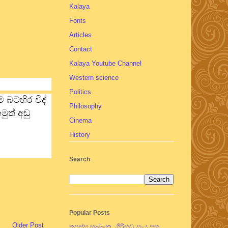
Kalaya
Fonts
Articles
Contact
Kalaya Youtube Channel
Western science
Politics
 බටහිර විද්
Philosophy
ුත් අඩු
Cinema
History
Search
Popular Posts
Older Post
තපස්සු භල්ලුක, ගිරිහඬු සෑය සහ