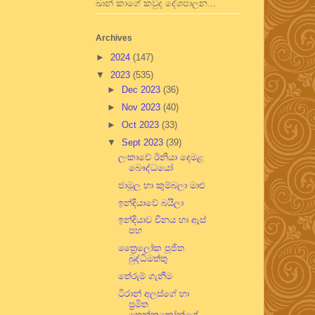
ඛාන් කාගේ කවුද දේශපාලන...
Archives
►
2024
(147)
▼
2023
(535)
►
Dec 2023
(36)
►
Nov 2023
(40)
►
Oct 2023
(33)
▼
Sept 2023
(39)
ලංකාවේ ඊනියා දෙමළ
බෞද්ධයෝ
ජාමූල හා කුම්බලා මාළු
ඉන්දියාවේ බයිලා
ඉන්දියාව චීනය හා ඇස්
පහ
ත්‍රෛලෝක පූජිත
බුද්ධිමත්තු
තේරුම් ගැනීම
ටිරාන් අලස්ගේ හා
ප්‍රමිත
තෙන්නකෝන්ගේ