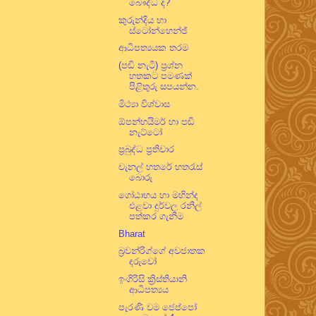
බෞද්ධ ද?
කුරුන්දිය හා
ස්ටෝන්හෙන්ජ්
ආධිපත්‍යයක තරම
(පඬි නැටි) ප්‍රශ්න
හතකට පමණක්
පිළිතුරු සපයන්න.
මිථ්‍යා විශ්වාස
ඕපන්හයිමර් හා පඬි
නැට්ටෝ
ප්‍රබුද්ධ ප්‍රතිචාර
චැනල් හතරේ හතරැස්
බොරු
ගෝඨාභය හා මහින්ද
එළවා දුර්වල රනිල්
පත්කර ගැනීම
Bharat
බ්‍රවන්රිග්ගේ අවජාතක
දරුවෝ
ඉංගිරිසි ක්‍රිස්තියානි
ආධිපත්‍යය
පැරණි වම ජෙප්පෝ