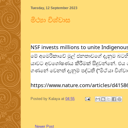
Tuesday, 12 September 2023
මිථ්‍යා විශ්වාස
NSF invests millions to unite Indigeno
මේ අමෙරිකාවේ මුල් ජනතාවගේ දැනුම බටහිර
යාවට අවශෝෂණය කිරීමක් සිදුවන්නේ. එය 
ගණනේ වෙනත් දැනුම් පද්ධති ("මිථ්
යා විශ්ව
https://www.nature.com/articles/d4158
Posted by
Kalaya
at
04:55
Newer Post