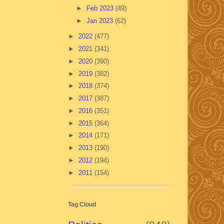
►
Feb 2023
(49)
►
Jan 2023
(62)
►
2022
(477)
►
2021
(341)
►
2020
(390)
►
2019
(382)
►
2018
(374)
►
2017
(387)
►
2016
(351)
►
2015
(364)
►
2014
(171)
►
2013
(190)
►
2012
(194)
►
2011
(154)
Tag Cloud