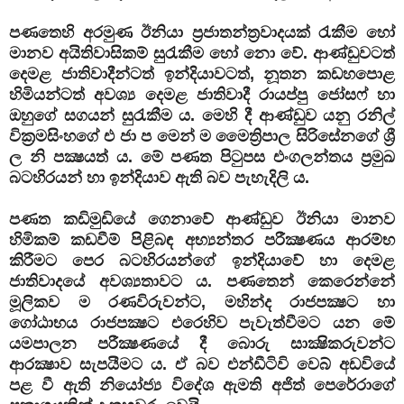
පණතෙහි අරමුණ ඊනියා ප්‍රජාතන්ත්‍රවාදයක් රැකීම හෝ
මානව අයිතිවාසිකම් සුරැකීම හෝ නො වේ. ආණ්ඩුවටත්
දෙමළ ජාතිවාදීන්ටත් ඉන්දියාවටත්, නූතන කඩහපොළ
හිමියන්ටත් අවශ්‍ය දෙමළ ජාතිවාදී රායප්පු ජෝසෆ් හා
ඔහුගේ සගයන් සුරැකීම ය. මෙහි දී ආණ්ඩුව යනු රනිල්
වික්‍රමසිංහගේ එ ජා ප මෙන් ම මෛත්‍රිපාල සිරිසේනගේ ශ්‍රී
ල නි පක්‍ෂයත් ය. මේ පණත පිටුපස එංගලන්තය ප්‍රමුඛ
බටහිරයන් හා ඉන්දියාව ඇති බව පැහැදිලි ය.
පණත කඩිමුඩියේ ගෙනාවේ ආණ්ඩුව ඊනියා මානව
හිමිකම් කඩවීම් පිළිබඳ අභ්‍යන්තර පරීක්‍ෂණය ආරම්භ
කිරීමට පෙර බටහිරයන්ගේ ඉන්දියාවේ හා දෙමළ
ජාතිවාදයේ අවශ්‍යතාවට ය. පණතෙන් කෙරෙන්නේ
මූලිකව ම රණවිරුවන්ට, මහින්ද රාජපක්‍ෂට හා
ගෝඨාභය රාජපක්‍ෂට එරෙහිව පැවැත්වීමට යන මේ
යමපාලන පරීක්‍ෂණයේ දී බොරු සාක්‍ෂිකරුවන්ට
ආරක්‍ෂාව සැපයීමට ය. ඒ බව එන්ඩීටිවි වෙබ් අඩවියේ
පළ වී ඇති නියෝජ්‍ය විදේශ ඇමති අජිත් පෙරේරාගේ