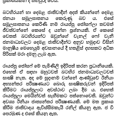
ප්‍රකාශයකින් ද තහවුරු වෙයි.
බටහිරයන් හා දෙමළ ජාතිවාදීන් අදත් කියන්නේ දෙමළ
ජනයා සමූලඝාතනය කෙරුණු බව ය. එසේ
සමූලඝාතනය කෙරිණි නම් රායප්පු ජෝසෆ්ලා තවමත්
ජීවත්වන්නේ කෙසේ ද යන්න ප්‍රශ්නයකි. ඒ කෙසේ
වෙතත් බටහිරයන්ට ඔවුන්ගේ චැනල් ෆෝ වැනි
ජනමාධ්‍යවලට දෙමළ ජාතිවාදීන්ට අනුව හමුදාව විසින්
මානුෂීය මෙහෙයුම් අවසානයේ දී හතළිස් දහසකට අධික
පිරිසක් මරා දමනු ලැබ ඇත.
රායප්පු ජෝසෆ් මේ පැමිණිලි ඉදිරිපත් කරන ප්‍රධානියෙකි.
එහෙත් ඒ සඳහා ඔහුටවත් බටහිර ජනමාධ්‍යවලටවත්
සාක්‍ෂි නැත. අද මේ සූදානම් වන්නේ ආණ්ඩුවේ ඊනියා
අභ්‍යන්තර පරීක්‍ෂණයට බොරු සාක්‍ෂිකරුවන් ඉදිරිපත්
කිරීමට රායප්පුලාට අවස්ථාව ලබා දීම ය. එහෙත්
රායප්පුලා මෙයින්වත් සෑහීමකට පත්නොවෙති. ඔවුන්ට
අවශ්‍ය ඊනියා ජාත්‍යන්තර පරීක්‍ෂණයකි. මේ මත ප්‍රකාශ
කිරීම ජාතිවාදය ඇවිස්සීමකැයි රනිල් කියනු ඇත. ජ වි
පෙරමුණ ද එසේ කියනු ඇත.