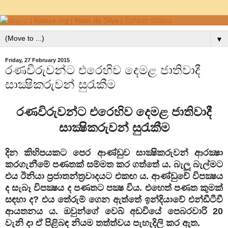
▼
Friday, 27 February 2015
රණවිරුවන්ට එරෙහිව දෙමළ ජාතිවාදී
සාක්‍ෂිකරුවන් සුරැකීම
රණවිරුවන්ට එරෙහිව දෙමළ ජාතිවාදී
සාක්‍ෂිකරුවන් සුරැකීම
දින කිහිපයකට පෙර ආණ්ඩුව සාක්‍ෂිකරුවන් ආරක්‍ෂා
කරගැනීමේ පණතක් සම්මත කර ගත්තේ ය. බැලූ බැල්මට
එය ඊනියා ප්‍රජාතන්ත්‍රවාදයට එකඟ ය. ආණ්ඩුවේ විපක්‍ෂය
ද සැබෑ විපක්‍ෂය ද පණතට පක්‍ෂ විය. එහෙත් පණත කුමක්
සඳහා ද? එය තේරුම් ගෙන ඇත්තේ ඉන්දියාවේ එන්ඩීටීවී
ආයතනය ය. ඔවුන්ගේ වෙබ් අඩවියේ පෙබරවාරි 20
වැනි දා ඒ පිළිබඳ නියම තත්ත්වය පැහැදිලි කර ඇත.