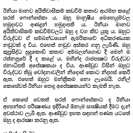
ඊනියා මානව අයිතිවාසිකම් කඩවීම් කතාව ආරම්භ කළේ
සරත් ෆොන්සේකා ය. ඔහු මානුෂීය මෙහෙයුම්වල
හමුදාවට අණදුන් හමුදාපති ය. ඊනියා මානව
අයිතිවාසිකම් කඩවීම්වලට ඔහු ද වග කිව යුතු ය. ඔහුට
විරුද්ධව ඒ සම්බන්ධයෙන් ඇමරිකාවේ අධිකරණයක
නඩුවක් ද විය. එහෙත් නඩුව අස්කර ගනු ලැබිණි. ඔහු
කුප්‍රසිද්ධ සුදුකොඩි කතාව අම්බලන්ගොඩ දී මෙන් ම
රත්නපුරේ දී ද කළේ ය. මහින්ද රාජපක්‍ෂට විරුද්ධව
ජනාධිපති අපේක්‍ෂකයා ද විය. ආණ්ඩුව විසින් ඔහුට
විරුද්ධව තිබූ චෝදනාවලින් නිදොස් කොට නිදහස් කෙරී
ඇත. එහෙත් ඔහුට මන්ත්‍රීකම නො ලැබෙයි. රනිල්
කෙසේවත් ඊනියා පොදු අපේක්‍ෂකයන්ට කැමති නැත.
ඒ කෙසේ වෙතත් සරත් ෆොන්සේකාට ද ඊනියා
අභ්‍යන්තර පරීක්‍ෂණය ඉදිරියේ ඕනෑම සාක්‍ෂියක් දීමට දැන්
අවස්ථාව ලැබී ඇත. ආණ්ඩුව ඉහත සඳහන් පණත යටතේ
ඔහු ද ආරක්‍ෂා කරනු ඇත.